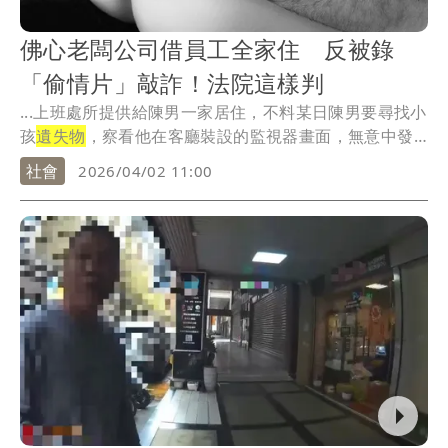
佛心老闆公司借員工全家住 反被錄
「偷情片」敲詐！法院這樣判
...上班處所提供給陳男一家居住，不料某日陳男要尋找小
孩
遺失物
，察看他在客廳裝設的監視器畫面，無意中發
現老...
社會
2026/04/02 11:00