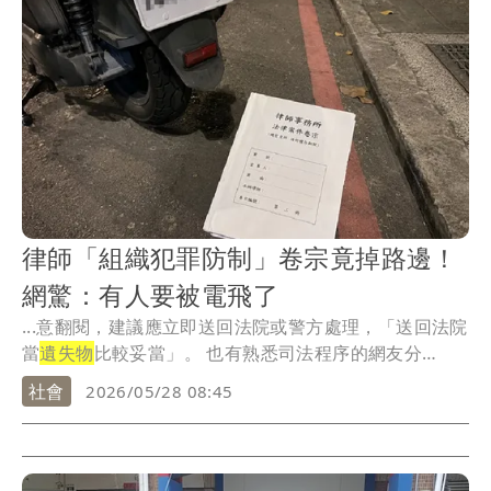
律師「組織犯罪防制」卷宗竟掉路邊！
網驚：有人要被電飛了
...意翻閱，建議應立即送回法院或警方處理，「送回法院
當
遺失物
比較妥當」。 也有熟悉司法程序的網友分
析，...
社會
2026/05/28 08:45