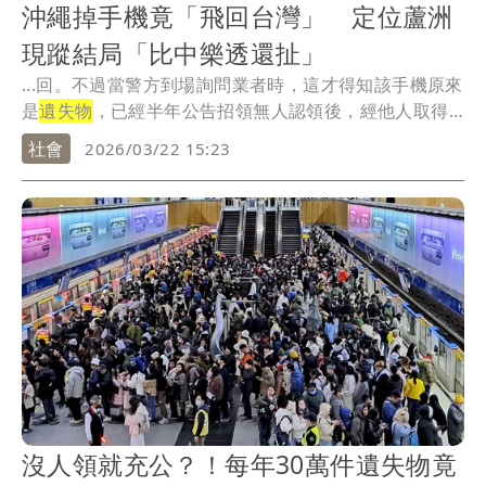
沖繩掉手機竟「飛回台灣」 定位蘆洲
現蹤結局「比中樂透還扯」
...回。不過當警方到場詢問業者時，這才得知該手機原來
是
遺失物
，已經半年公告招領無人認領後，經他人取得
所有...
社會
2026/03/22 15:23
沒人領就充公？！每年30萬件遺失物竟