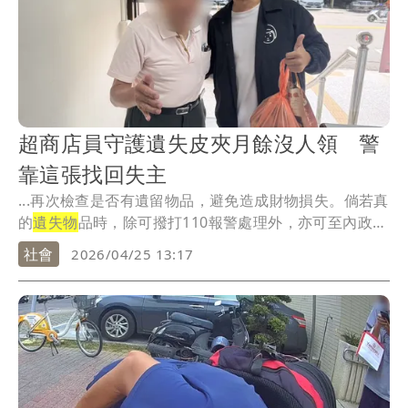
超商店員守護遺失皮夾月餘沒人領 警
靠這張找回失主
...再次檢查是否有遺留物品，避免造成財物損失。倘若真
的
遺失物
品時，除可撥打110報警處理外，亦可至內政
部...
社會
2026/04/25 13:17