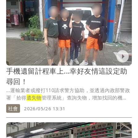
手機遺留計程車上...幸好友情這設定助
尋回！
...運輸業者或撥打110請求警方協助，並透過內政部警政
署「拾得
遺失物
管理系統」查詢失物，增加找回的機
會。
社會
2026/05/26 13:31