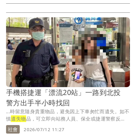
手機搭捷運「漂流20站」一路到北投
警方出手半小時找回
...時留意隨身貴重物品，避免因上下車匆忙而遺失。如不
慎
遺失物
品，可立即向站務人員、保全或捷運警察反
映，也...
社會
2026/07/12 11:27