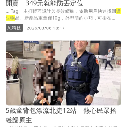
開賣 349元就能防丟定位
... Tag，主打輕巧設計與長效續航，協助用戶快速找回
遺
失物
品。新產品重量僅10g，外型簡約小巧，可掛在...
AI科技
2026/03/06 18:17
5歲童背包漂流北捷12站 熱心民眾拾
獲歸原主