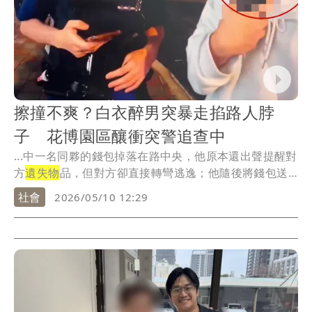
擦撞不爽？白衣醉男突暴走掐路人脖
子 花博園區釀衝突警追查中
...中一名同夥的錢包掉落在路中央，他原本還出聲提醒對
方
遺失物
品，但對方卻直接轉彎逃逸；他隨後將錢包送
往派...
社會
2026/05/10 12:29