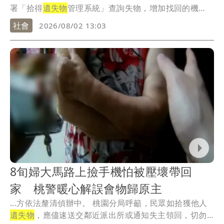
署「拾得
遺失物
管理系統」查詢失物，增加找回的機
會。
社會
2026/08/02 13:03
8旬婦大馬路上撿手機怕被壓壞帶回
家 桃警暖心解誤會物歸原主
...方依法釐清偵辦中。 桃園分局呼籲，民眾如拾獲他人
遺失物
，應儘速送交鄰近派出所或通知失主領回，切勿