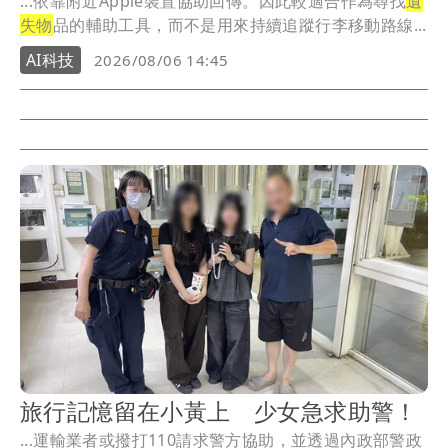
...依靠附近Apple裝置協助回傳。因此較適合作為尋找
遺
失物
品的輔助工具，而不是用來持續追蹤行李移動路線...
AI科技
2026/08/06 14:45
旅行記憶留在小黃上 少女急求助警！
...運輸業者或撥打110請求警方協助，並透過內政部警政