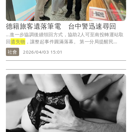
德籍旅客遺落筆電 台中警迅速尋回
...進一步協調後續領回方式，協助2人可至南投轉運站取
回
遺失物
，讓整起事件圓滿落幕。 第一分局提醒民
眾，...
社會
2026/04/03 15:01