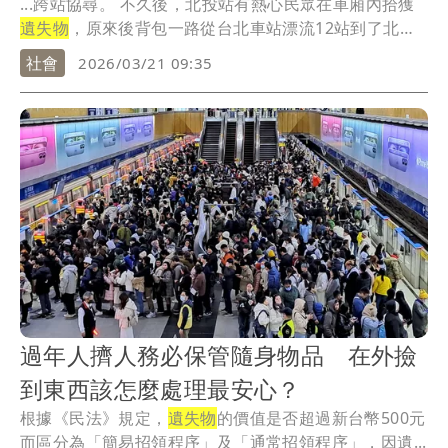
...跨站協尋。 不久後，北投站有熱心民眾在車廂內拾獲
遺失物
，原來後背包一路從台北車站漂流12站到了北
投...
社會
2026/03/21 09:35
過年人擠人務必保管隨身物品 在外撿
到東西該怎麼處理最安心？
根據《民法》規定，
遺失物
的價值是否超過新台幣500元
而區分為「簡易招領程序」及「通常招領程序」，因遺...