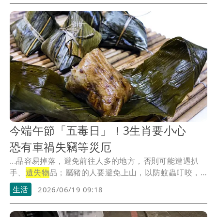
今端午節「五毒日」！3生肖要小心
恐有車禍失竊等災厄
...品容易掉落，避免前往人多的地方，否則可能遭遇扒
手、
遺失物
品；屬豬的人要避免上山，以防蚊蟲叮咬，
也要注...
生活
2026/06/19 09:18