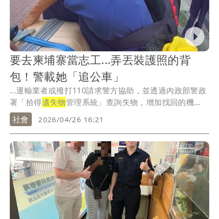
要去柬埔寨當志工...弄丟裝護照的背
包！警載她「追公車」
...運輸業者或撥打110請求警方協助，並透過內政部警政
署「拾得
遺失物
管理系統」查詢失物，增加找回的機
會。
社會
2026/04/26 16:21