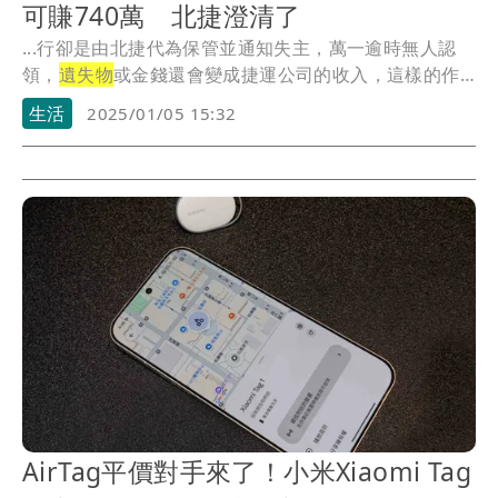
可賺740萬 北捷澄清了
...行卻是由北捷代為保管並通知失主，萬一逾時無人認
領，
遺失物
或金錢還會變成捷運公司的收入，這樣的作
法恐有...
生活
2025/01/05 15:32
AirTag平價對手來了！小米Xiaomi Tag