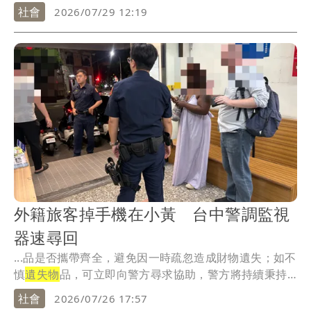
自...
社會
2026/07/29 12:19
外籍旅客掉手機在小黃 台中警調監視
器速尋回
...品是否攜帶齊全，避免因一時疏忽造成財物遺失；如不
慎
遺失物
品，可立即向警方尋求協助，警方將持續秉持
為民...
社會
2026/07/26 17:57