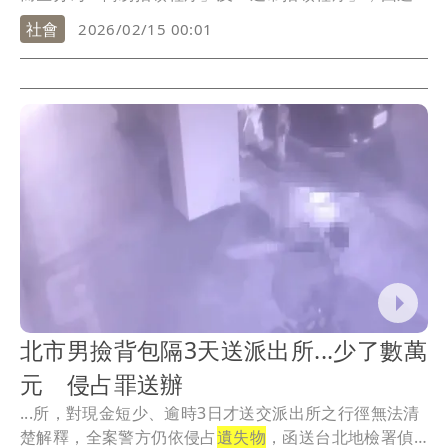
社會
2026/02/15 00:01
北市男撿背包隔3天送派出所...少了數萬
元 侵占罪送辦
...所，對現金短少、逾時3日才送交派出所之行徑無法清
楚解釋，全案警方仍依侵占
遺失物
，函送台北地檢署偵