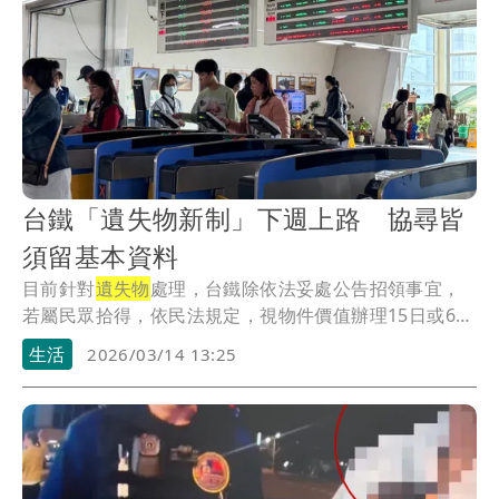
台鐵「遺失物新制」下週上路 協尋皆
須留基本資料
目前針對
遺失物
處理，台鐵除依法妥處公告招領事宜，
若屬民眾拾得，依民法規定，視物件價值辦理15日或6
個...
生活
2026/03/14 13:25