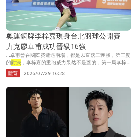
奧運銅牌李梓嘉現身台北羽球公開賽
力克廖卓甫成功晉級16強
...卓甫曾在國際賽遭遇兩場，都是以直落二獲勝，第三度
的
對決
，李梓嘉的重砲威力果然不是蓋的，第一局李梓
嘉不...
體育
2026/07/29 16:28