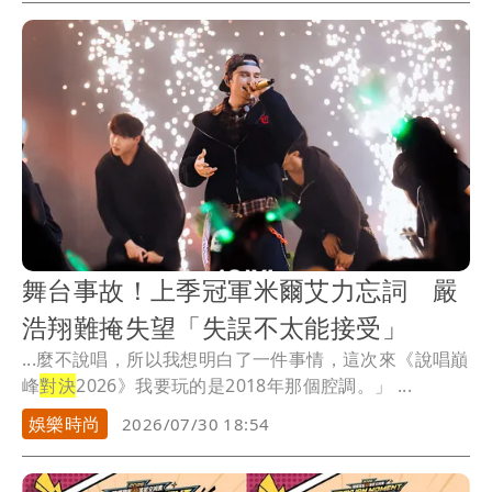
舞台事故！上季冠軍米爾艾力忘詞 嚴
浩翔難掩失望「失誤不太能接受」
...麼不說唱，所以我想明白了一件事情，這次來《說唱巔
峰
對決
2026》我要玩的是2018年那個腔調。」 ...
娛樂時尚
2026/07/30 18:54