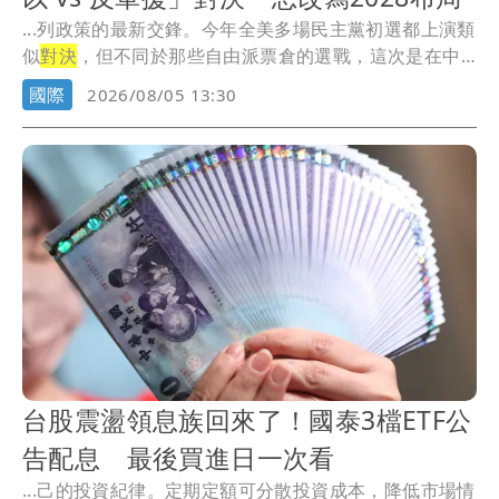
...列政策的最新交鋒。今年全美多場民主黨初選都上演類
似
對決
，但不同於那些自由派票倉的選戰，這次是在中
西部...
國際
2026/08/05 13:30
台股震盪領息族回來了！國泰3檔ETF公
告配息 最後買進日一次看
...己的投資紀律。定期定額可分散投資成本，降低市場情