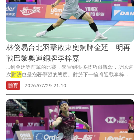
林俊易台北羽擊敗東奧銅牌金廷 明再
戰巴黎奧運銅牌李梓嘉
...到金廷等前輩的比賽，學習到很多技巧跟觀念，所以這
次
對決
也是抱著學習的態度。對於下一輪將迎戰李梓
嘉，林...
體育
2026/07/29 21:10