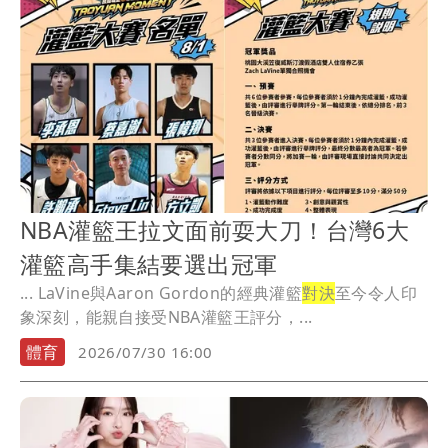
NBA灌籃王拉文面前耍大刀！台灣6大
灌籃高手集結要選出冠軍
... LaVine與Aaron Gordon的經典灌籃
對決
至今令人印
象深刻，能親自接受NBA灌籃王評分，...
體育
2026/07/30 16:00