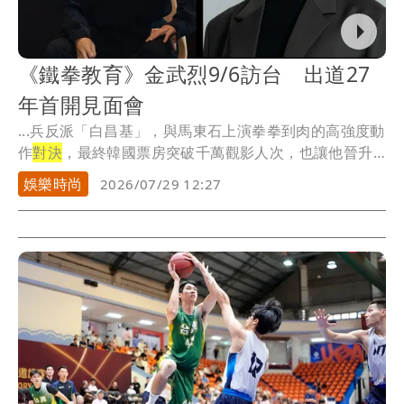
《鐵拳教育》金武烈9/6訪台 出道27
年首開見面會
...兵反派「白昌基」，與馬東石上演拳拳到肉的高強度動
作
對決
，最終韓國票房突破千萬觀影人次，也讓他晉升
千萬...
娛樂時尚
2026/07/29 12:27