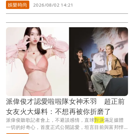
帶...
娛樂時尚
2026/08/02 14:21
派偉俊才認愛啦啦隊女神禾羽 超正前
女友火大爆料：不想再被你折磨了
派偉俊聽歌記者會上，不避談感情，直球
對決
滿足媒體
一切的好奇心，首度正式公開認愛，坦言目前與富邦悍