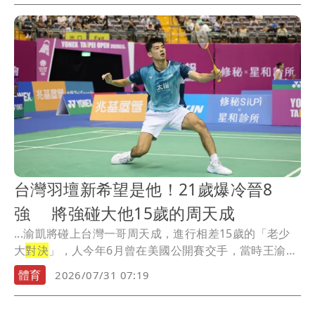
台灣羽壇新希望是他！21歲爆冷晉8
強 將強碰大他15歲的周天成
...渝凱將碰上台灣一哥周天成，進行相差15歲的「老少
大
對決
」，人今年6月曾在美國公開賽交手，當時王渝凱
以...
體育
2026/07/31 07:19