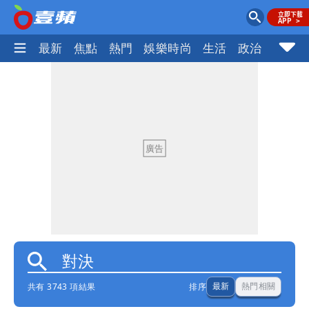
最新
焦點
熱門
娛樂時尚
生活
政治
社會
共有 3743 項結果
排序
最新
熱門相關