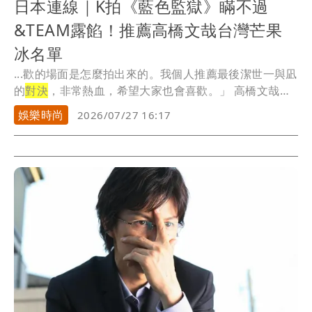
日本連線｜K拍《藍色監獄》瞞不過
&TEAM露餡！推薦高橋文哉台灣芒果
冰名單
...歡的場面是怎麼拍出來的。我個人推薦最後潔世一與凪
的
對決
，非常熱血，希望大家也會喜歡。」 高橋文哉
也...
娛樂時尚
2026/07/27 16:17