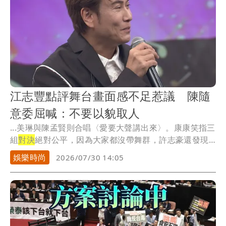
江志豐點評舞台畫面感不足惹議 陳隨
意委屈喊：不要以貌取人
...美琳與陳孟賢則合唱〈愛要大聲講出來〉。康康笑指三
組
對決
絕對公平，因為大家都沒帶舞群，許志豪還發現
有人...
娛樂時尚
2026/07/30 14:05