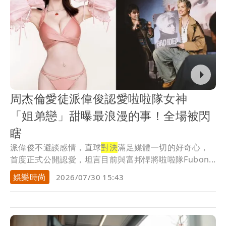
周杰倫愛徒派偉俊認愛啦啦隊女神
「姐弟戀」甜曝最浪漫的事！全場被閃
瞎
派偉俊不避談感情，直球
對決
滿足媒體一切的好奇心，
首度正式公開認愛，坦言目前與富邦悍將啦啦隊Fubon...
娛樂時尚
2026/07/30 15:43