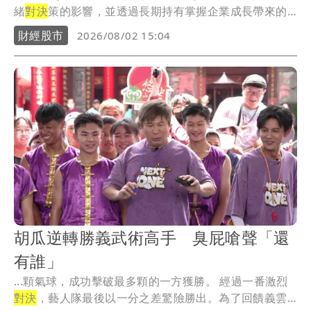
緒
對決
策的影響，並透過長期持有掌握企業成長帶來的
投資...
財經股市
2026/08/02 15:04
胡瓜逆轉勝義武術高手 臭屁嗆聲「還
有誰」
...顆氣球，成功擊破最多顆的一方獲勝。 經過一番激烈
對決
，藝人隊最後以一分之差驚險勝出。為了回饋義雲