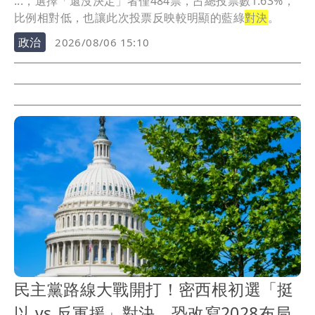
...，選擇「還沒決定」者僅484票，占總投票數1.63%，
比例相對低，也讓此次投票反映較明顯的藍綠
對決
。
政治
2026/08/06 15:10
民主黨路線大戰開打！密西根初選「挺
以 vs 反軍援」對決 恐改寫2028布局