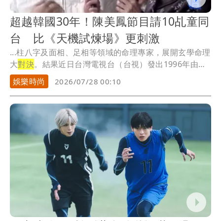
超越韓國30年！陳美鳳節目請10乩童同
台 比《天機試煉場》更刺激
...柱八字及面相、足相等領域的命理專家，展開玄學命理
大
對決
。結果近日台灣電視台（台視）發出1996年由
陳...
娛樂時尚
2026/07/28 00:10