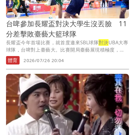
台啤參加長耀盃對決大學生沒丟臉 11
分差擊敗臺藝大籃球隊
長耀盃今年首場比賽，就首度邀來SBL球隊
對決
UBA大專
球隊，台啤對上臺藝大。比賽開局臺藝展現積極度，...
體育
2026/07/26 20:04