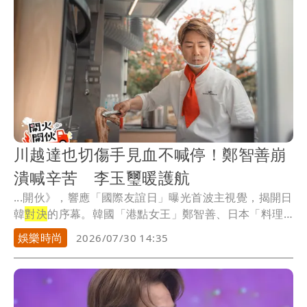
川越達也切傷手見血不喊停！鄭智善崩
潰喊辛苦 李玉璽暖護航
...開伙》，響應「國際友誼日」曝光首波主視覺，揭開日
韓
對決
的序幕。韓國「港點女王」鄭智善、日本「料理
貴公...
娛樂時尚
2026/07/30 14:35