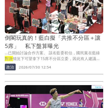
倒閣玩真的！藍白擬「共推不分區＋讓
5席」 私下盤算曝光
...已開始討論合作方案。 該名藍委初估，國民黨在藍綠
對決
情況下可望拿下15席不分區立委，因此有人建議
將...
政治
2026/07/30 12:54