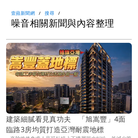
壹蘋新聞網
搜尋
噪音相關新聞與內容整理
建築細膩看見真功夫 「旭嵩豐」4面
臨路3房均質打造亞灣耐震地標