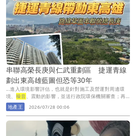
串聯高榮長庚與仁武重劃區 捷運青線
劃出東高雄藍圖但恐等30年
...進入環境影響評估，也就是針對施工及營運對周邊環
境、
噪音
、震動的影響，並送行政院環保機關審查；再
來則為...
地產王
2026/07/28 00:06