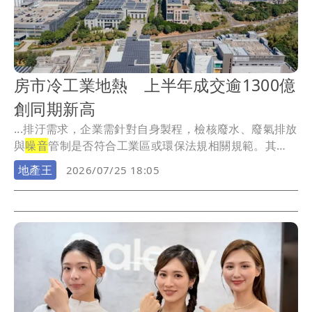
房市冷工業地熱 上半年成交逾1300億
創同期新高
...排汙需求，企業需針對自身製程，檢核廢水、廢氣排放
與
噪音
管制是否符合工業區或環保法規相關規範。其
四，在...
地產王
2026/07/25 18:05