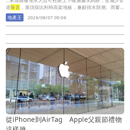
...來除維修免求人且可杜絕上下樓層漏水糾紛，並減少管
道
噪音
，屋頂採比利時高架地板，兼顧排水防潮。而窗
框壁...
地產王
2026/08/07 00:06
從iPhone到AirTag Apple父親節禮物
這樣挑