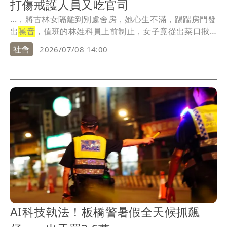
打傷戒護人員又吃官司
...，將古林女隔離到別處舍房，她心生不滿，踢踹房門發
出
噪音
，值班的林姓科員上前制止，女子竟從出菜口揪
住林...
社會
2026/07/08 14:00
AI科技執法！板橋警暑假全天候抓飆