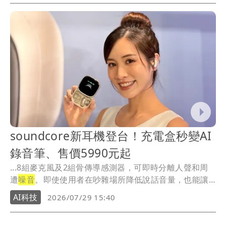
soundcore新耳機登台！充電盒秒變AI
錄音筆、售價5990元起
...8組麥克風及2組骨傳導感測器，可即時分離人聲和周
遭
噪音
。即使使用者在吵雜場所降低說話音量，也能讓
通話...
AI科技
2026/07/29 15:40