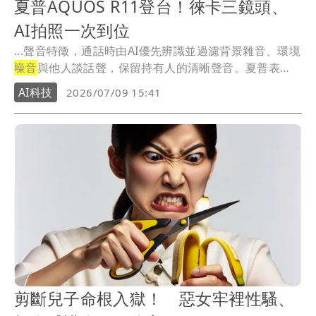
夏普AQUOS R11登台！徠卡三鏡頭、
AI拍照一次到位
...聲音特徵，通話時由AI優先辨識並過濾背景雜音、環境
噪音
與他人談話聲，保留持有人的清晰聲音。夏普表
示，...
AI科技
2026/07/09 15:41
剪斷兒子命根入獄！ 惡女牢裡性騷、