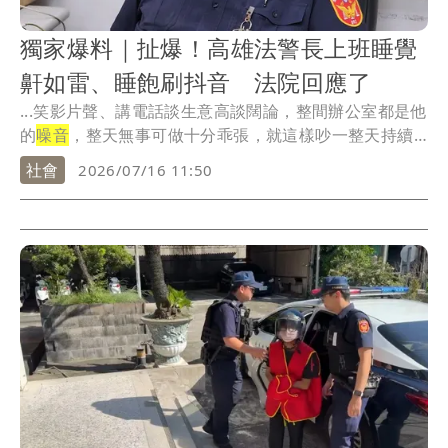
獨家爆料｜扯爆！高雄法警長上班睡覺
鼾如雷、睡飽刷抖音 法院回應了
...笑影片聲、講電話談生意高談闊論，整間辦公室都是他
的
噪音
，整天無事可做十分乖張，就這樣吵一整天持續
到下...
社會
2026/07/16 11:50