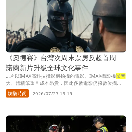
《奧德賽》台灣次周末票房反超首周
諾蘭新片升級全球文化事件
...片以IMAX高科技攝影機拍攝的電影。IMAX攝影機
噪音
大、體積笨重且成本昂貴，因此多數電影仍採數位攝...
娛樂時尚
2026/07/27 19:15