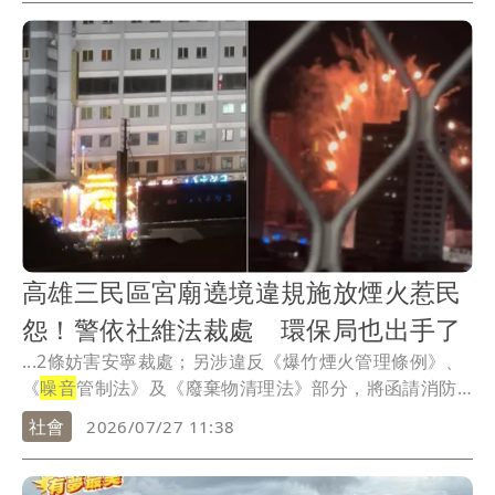
高雄三民區宮廟遶境違規施放煙火惹民
怨！警依社維法裁處 環保局也出手了
...2條妨害安寧裁處；另涉違反《爆竹煙火管理條例》、
《
噪音
管制法》及《廢棄物清理法》部分，將函請消防
局及...
社會
2026/07/27 11:38