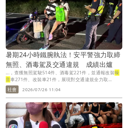
暑期24小時鐵腕執法！安平警強力取締
無照、酒毒駕及交通違規 成績出爐
...，查獲無照駕駛514件、酒毒駕221件，並通報改裝
噪
音
車271件、改裝車21件，展現對交通違規全力取...
社會
2026/07/26 11:04