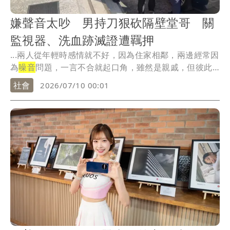
嫌聲音太吵 男持刀狠砍隔壁堂哥 關
監視器、洗血跡滅證遭羈押
...兩人從年輕時感情就不好，因為住家相鄰，兩邊經常因
為
噪音
問題，一言不合就起口角，雖然是親戚，但彼此
間嫌...
社會
2026/07/10 00:01