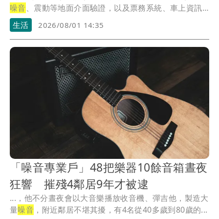
噪音
、震動等地面介面驗證，以及票務系統、車上資訊
顯...
生活
2026/08/01 14:35
「噪音專業戶」48把樂器10餘音箱晝夜
狂響 摧殘4鄰居9年才被逮
...，他不分晝夜會以大音樂播放收音機、彈吉他，製造大
量
噪音
，附近鄰居不堪其擾，有4名從40多歲到80歲的...