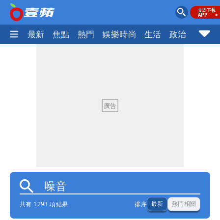
最新
焦點
熱門
娛樂時尚
生活
政治
社會
共有 1293 項結果
排序
最新
熱門相關