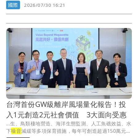
國際
2026/07/30 16:21
台灣首份GW級離岸風場量化報告！投
入1元創造2元社會價值 3大面向受惠
...生、鳥類棲地營造、海洋生態監測、人工魚礁效益、水
下
噪音
減緩等多項保育措施，每年可創造超過150萬元