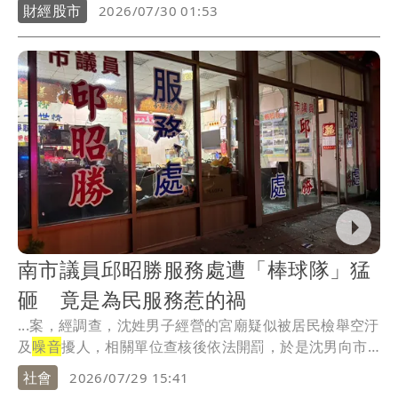
正...
財經股市
2026/07/30 01:53
南市議員邱昭勝服務處遭「棒球隊」猛
砸 竟是為民服務惹的禍
...案，經調查，沈姓男子經營的宮廟疑似被居民檢舉空汙
及
噪音
擾人，相關單位查核後依法開罰，於是沈男向市
議員...
社會
2026/07/29 15:41