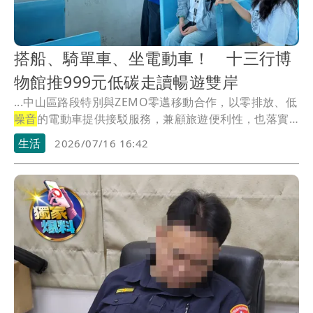
搭船、騎單車、坐電動車！ 十三行博
物館推999元低碳走讀暢遊雙岸
...中山區路段特別與ZEMO零邁移動合作，以零排放、低
噪音
的電動車提供接駁服務，兼顧旅遊便利性，也落實
永...
生活
2026/07/16 16:42