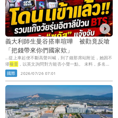
義大利師生曼谷搭車喧嘩 被勸竟反嗆
「把錢帶來你們國家欸」
...從上車起便不斷高聲叫喊，到了鐘那席站附近，她因不
堪
噪音
，以英文詢問對方能否小聲一點。 未料，多名
學...
國際
2026/07/26 07:01