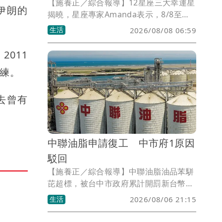
【施養正／綜合報導】12星座三大幸運星
伊朗的
揭曉，星座專家Amanda表示，8/8至
8/14間，處女座第一名，對於非必要支出
生活
2026/08/08 06:59
展現極佳的克制力，適合進行財務檢視。
射手座第二名，需注意腿部肌肉拉傷或關
011
節保健。巨蟹座第三名，職場表現漸入佳
練。
境，過去累積的能量與努力逐漸轉化為實
質回報。
去曾有
中聯油脂申請復工 中市府1原因
駁回
【施養正／綜合報導】中聯油脂油品苯駢
芘超標，被台中市政府累計開罰新台幣
600萬元並勒令停工。中聯公司於7月31
生活
2026/08/06 21:15
日提出復工申請，市府於8月5日依法駁
回。台中市政府強調，在各項風險獲得有