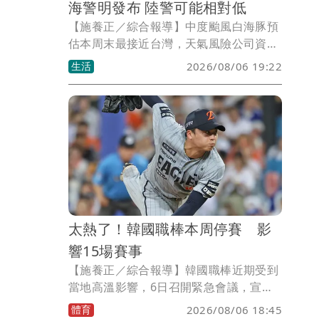
海警明發布 陸警可能相對低
【施養正／綜合報導】中度颱風白海豚預
估本周末最接近台灣，天氣風險公司資深
顧問吳聖宇6日表示，海上颱風警報應該
生活
2026/08/06 19:22
是7日就會發布，陸上警報只能說不排
除，但由於模式預報資料，大多顯示颱風
靠近過程有繼續減弱、風圈縮減的機會，
因此陸警的可能性相對還是低一些。
太熱了！韓國職棒本周停賽 影
響15場賽事
【施養正／綜合報導】韓國職棒近期受到
當地高溫影響，6日召開緊急會議，宣布7
日至9日的15場比賽全部取消；且11日開
體育
2026/08/06 18:45