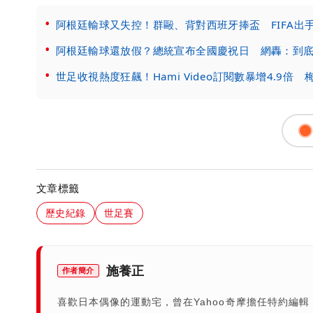
阿根廷輸球又失控！群毆、背對西班牙捧盃 FIFA出
阿根廷輸球還放假？總統宣布全國慶祝日 網轟：到
世足收視熱度狂飆！Hami Video訂閱數暴增4.9倍
文章標籤
歷史紀錄
世足賽
施養正
作者簡介
喜歡日本偶像的運動宅，曾在Yahoo奇摩擔任特約編