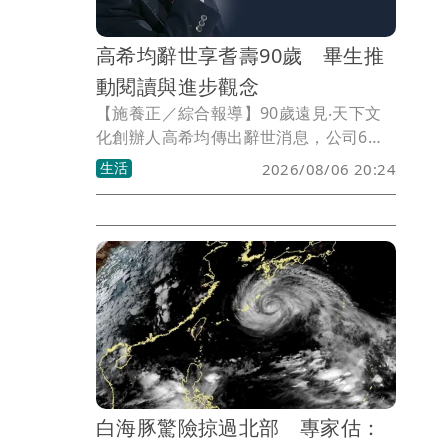
高希均辭世享耆壽90歲 畢生推
動閱讀與進步觀念
【施養正／綜合報導】90歲遠見‧天下文
化創辦人高希均傳出辭世消息，公司6日
證實，表示高希均是「書生報國的典範，
生活
2026/08/06 20:24
君子領導的楷模」。他的離去是華人知識
界與出版界的重大損失，但他留下的卓越
思想與殷切期許，永遠照亮並指引我們前
行。
白海豚驚險掠過北部 專家估：