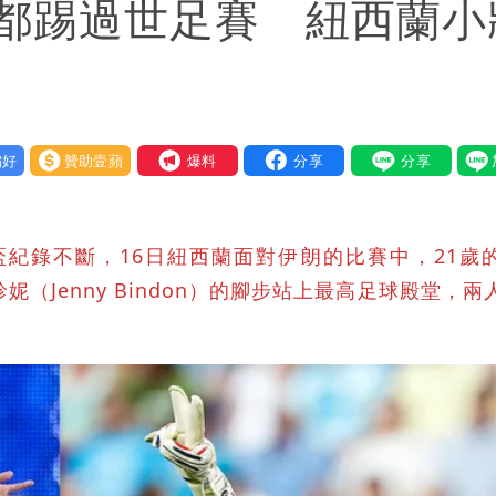
都踢過世足賽 紐西蘭小
好
贊助壹蘋
我要爆料
盃紀錄不斷，16日紐西蘭面對伊朗的比賽中，21歲
親珍妮（Jenny Bindon）的腳步站上最高足球殿堂，