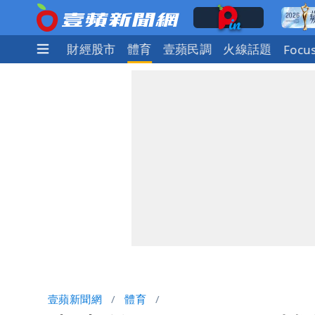
社會
國際
財經股市
體育
壹蘋民調
火線話題
Focu
壹蘋新聞網
體育