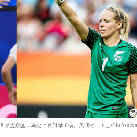
上世界盃殿堂，為史上首對母子檔。美聯社、Ｘ＿@brfootbal