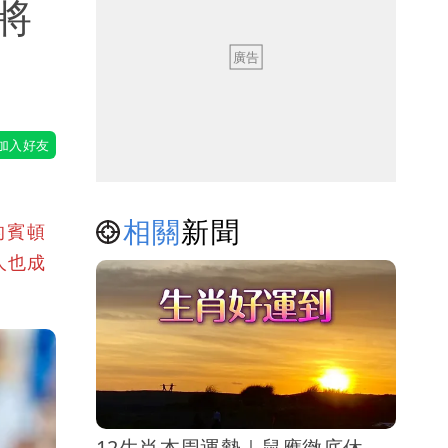
將
相關
新聞
的賓頓
兩人也成
12生肖本周運勢｜鼠應徹底休