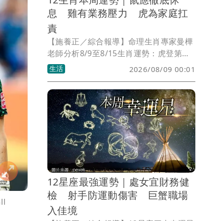
息 雞有業務壓力 虎為家庭扛
責
【施養正／綜合報導】命理生肖專家曼樺
老師分析8/9至8/15生肖運勢：虎登第一
名，小孩來報到，讓夫妻生活變得踏實。
生活
2026/08/09 00:01
兔列第二名，大財運雖尚未到，但是簽約
在即。牛、羊為第三名，豐收感情果實的
夏日季節。
12星座最強運勢｜處女宜財務健
檢 射手防運動傷害 巨蟹職場
l
入佳境