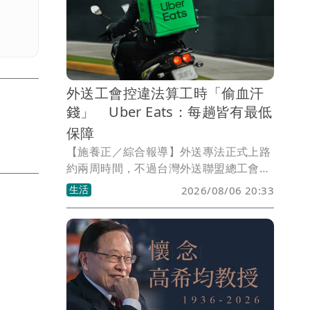
外送工會控違法算工時「偷血汗
錢」 Uber Eats：每趟皆有最低
保障
【施養正／綜合報導】外送專法正式上路
約兩周時間，不過台灣外送聯盟總工會籌
備處6日控訴，Uber使用障眼法偷工時、
生活
2026/08/06 20:33
再假裝依法補差額，是公然違法。但平台
強調，外送員可以透過依法提供的報酬明
細查看所有行程的報酬，平台將持續向主
管機關說明實際運作方式，依據後續指引
檢視及調整。