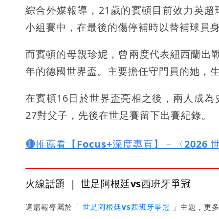
綜合外媒報導，21歲的賓頓目前效力英
小組賽中，在最後的傷停補時以替補球員身
而賓頓的母親珍妮，曾兩度代表紐西蘭出戰女
年的德國世界盃。主要擔任守門員的她，生
在賓頓16日於世界盃亮相之後，兩人成
27對父子，先後在世足賽留下出賽紀錄。
🔴推薦看【Focus+深度專頁】－〈2026
火線話題 ｜ 世足阿根廷vs西班牙爭冠
這篇報導屬於「
世足阿根廷vs西班牙爭冠
」主題，更多