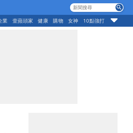
企業
壹蘋頭家
健康
購物
女神
10點強打