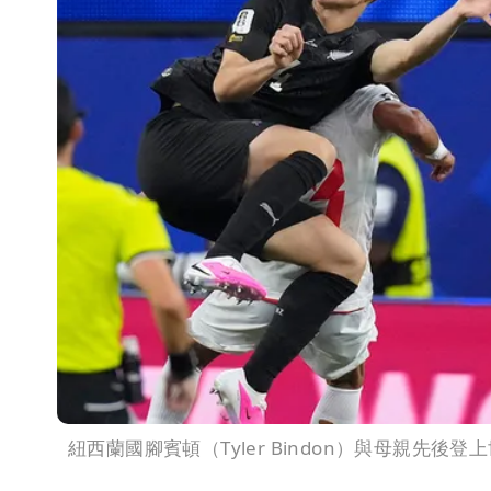
紐西蘭國腳賓頓（Tyler Bindon）與母親先後登