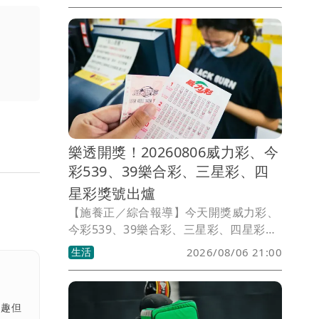
效控制前，絕不同意復工。
樂透開獎！20260806威力彩、今
彩539、39樂合彩、三星彩、四
星彩獎號出爐
【施養正／綜合報導】今天開獎威力彩、
今彩539、39樂合彩、三星彩、四星彩。
獎號如有誤植，請以開獎單位公告為準。
生活
2026/08/06 21:00
有趣但