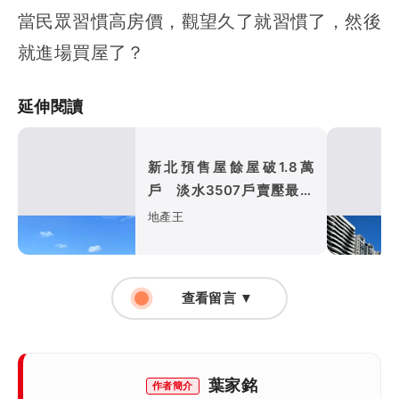
當民眾習慣高房價，觀望久了就習慣了，然後
就進場買屋了？
延伸閱讀
新北預售屋餘屋破1.8萬
戶 淡水3507戶賣壓最重
五股土城去化衝破8成
地產王
查看留言 ▼
葉家銘
作者簡介