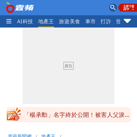
愛美
AI科技
地產王
旅遊美食
車市
打詐
指標企
外送專法上路滿2週！Uber Eats曝外送
員收益變化
內馬爾開到「寶可夢神包」後徹底入坑
砸重金再買一整桌卡盒
白海豚驚險掠過北部 專家估：海警明發
布 陸警可能相對低
獨家｜台中國一特教生持掃把攻擊老師
女師右眼虹膜斷裂恐失明
「楊承勳」名字終於公開！被害人父淚喊
「終於能交代」 捐500萬獎學金延續愛
外送專法上路滿2週！Uber Eats曝外送
壹蘋新聞網
地產王