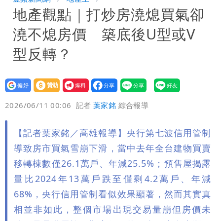
地產觀點｜打炒房澆熄買氣卻
員收益變化
內馬爾開到「寶可夢神包」後徹底入坑
澆不熄房價 築底後U型或V
砸重金再買一整桌卡盒
型反轉？
設為
贊助
我要
偏好
壹蘋
爆料
2026/06/11 00:06
記者
葉家銘
綜合報導
【記者葉家銘／高雄報導】央行第七波信用管制
導致房市買氣雪崩下滑，當中去年全台建物買賣
移轉棟數僅26.1萬戶、年減25.5%；預售屋揭露
量比2024年13萬戶跌至僅剩4.2萬戶、年減
68%，央行信用管制看似效果顯著，然而其實真
相並非如此，整個市場出現交易量崩但房價未