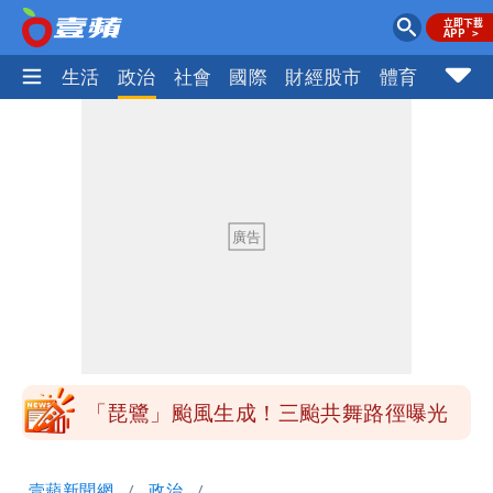
樂時尚
生活
政治
社會
國際
財經股市
體育
壹蘋民
揮別9年演藝圈 女演員當「全職運將」
公布收入比拍戲賺更多
台灣首次「暴潮告警」CBS發送 基隆當
心海水倒灌再淹水
白海豚不放假「跟巴威差別在這裡」 蔣
萬安：這很清楚標準一致
館長打3劑高端疫苗諷刺「生理食鹽
水」 王浩宇揚言告發
「琵鷺」颱風生成！三颱共舞路徑曝光
揮別9年演藝圈 女演員當「全職運將」
壹蘋新聞網
政治