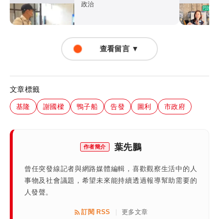
另有500萬背包不見了
政治
查看留言 ▼
文章標籤
基隆
謝國樑
鴨子船
告發
圖利
市政府
葉先鵬
作者簡介
曾任突發線記者與網路媒體編輯，喜歡觀察生活中的人
事物及社會議題，希望未來能持續透過報導幫助需要的
人發聲。
訂閱 RSS
更多文章
|