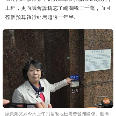
工程，更向議會謊稱忘了編關稅三千萬，而且
整個預算執行延宕超過一年半。
議員鄭文婷今天上午到基隆地檢署告發謝國樑。翻攝