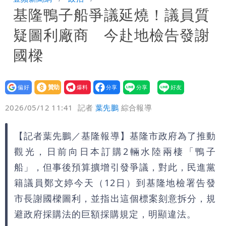
基隆鴨子船爭議延燒！議員質
公布收入比拍戲賺更多
台灣首次「暴潮告警」CBS發送 基隆當
疑圖利廠商 今赴地檢告發謝
心海水倒灌再淹水
國樑
設為
贊助
我要
偏好
壹蘋
爆料
2026/05/12 11:41
記者
葉先鵬
綜合報導
【記者葉先鵬／基隆報導】基隆市政府為了推動
觀光，日前向日本訂購2輛水陸兩棲「鴨子
船」，但事後預算擴增引發爭議，對此，民進黨
籍議員鄭文婷今天（12日）到基隆地檢署告發
市長謝國樑圖利，並指出這個標案刻意拆分，規
避政府採購法的巨額採購規定，明顯違法。