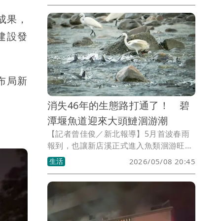
位教育界與地方人士到場共襄盛舉，向辛
成果，
勞付出的母親們獻上最高敬意。
建設發
布局新
消失46年的生態路打通了！ 碧
潭堰魚道迎來大頭鰱洄游潮
【記者曾佳俊／新北報導】5月首波春雨
報到，也讓新店溪正式進入魚類洄游旺
季！新北市水利局昨（7）日在碧潭堰再
生活
2026/05/08 20:45
度拍下大頭鰱成群逆流上溯畫面，魚群順
著魚道奮力向上游前進，不僅證實碧潭堰
已成為魚蝦蟹類重要洄游通道，也顯示新
店溪水環境明顯改善。