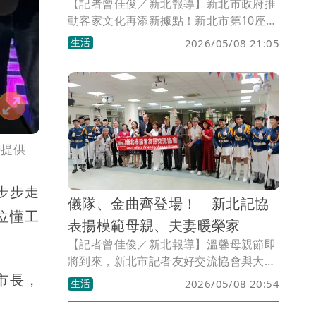
【記者曾佳俊／新北報導】新北市政府推
動客家文化再添新據點！新北市第10座客
家聚點「新北哈客土城館」今（8）日正
生活
2026/05/08 21:05
式啟用，市長侯友宜出席揭牌典禮表示，
哈客土城館成立，象徵新北「8年10館」
目標正式達標，未來將持續凝聚客家力
量，協助客家文化永續傳承。
辦提供
步步走
儀隊、金曲齊登場！ 新北記協
位懂工
表揚模範母親、夫妻暖榮家
【記者曾佳俊／新北報導】溫馨母親節即
將到來，新北市記者友好交流協會與大中
市長，
華記者友好交流協會今（8）日下午於板
生活
2026/05/08 20:54
橋榮家舉辦「模範母親、模範夫妻表揚暨
公益表演活動」，現場氣氛溫馨熱鬧，多