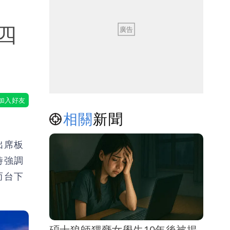
四
相關
新聞
出席板
時強調
而台下
碩士狼師猥褻女學生10年後被揭