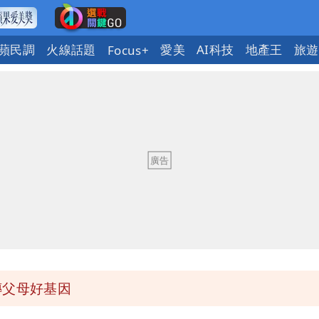
蘋民調
火線話題
愛美
AI科技
地產王
旅遊
Focus+
了」 26歲女兒：震驚神奇
詐團有機會詐騙慈濟的就是民進黨
8月將入監
惠券
傳父母好基因