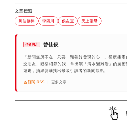
文章標籤
川伯接棒
李四川
侯友宜
天上聖母
曾佳俊
作者簡介
「新聞無所不在，只要一顆善於發現的心！」從廣播電
交朋友、觀察細節的我，常出演「清水變雞湯」的魔術
遊走，抽絲剝繭找出最吸引讀者的新聞觀點。
訂閱 RSS
更多文章
|