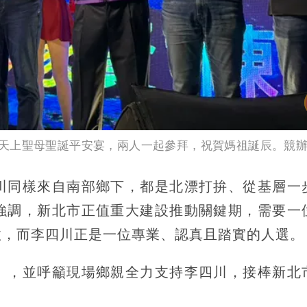
天上聖母聖誕平安宴，兩人一起參拜，祝賀媽祖誕辰。競
川同樣來自南部鄉下，都是北漂打拚、從基層一
強調，新北市正值重大建設推動關鍵期，需要一
政，而李四川正是一位專業、認真且踏實的人選。
」，並呼籲現場鄉親全力支持李四川，接棒新北