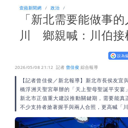
白海豚颱風大亂！虎航10航班異動 日
壹蘋新聞網
政治
「新北需要能做事的
47歲婦腹痛就醫才知懷孕「1小時後生
「陳時中怎麼有臉發文」 李明璇：讓
川 鄉親喊：川伯接
設為偏
2026/05/08 21:12
記者
曾佳俊
綜合報導
【記者曾佳俊／新北報導】新北市長侯友宜
橋浮洲天聖宮舉辦的「天上聖母聖誕平安宴
新北市正值重大建設推動關鍵期，需要能真
不少支持者搶著握手與兩人合照，更高喊「