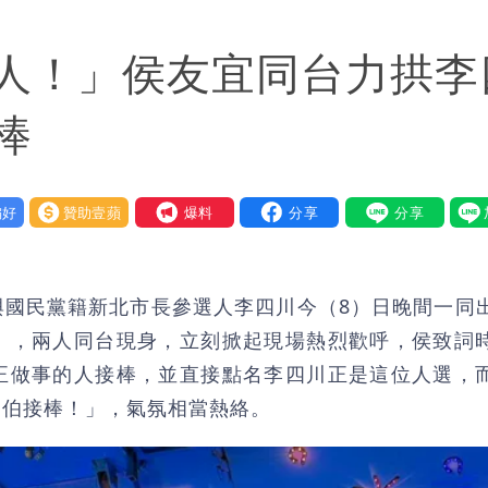
韓都受影響
人！」侯友宜同台力拱李
了」 26歲女兒：震驚神奇
詐團有機會詐騙慈濟的就是民進黨
棒
好
贊助壹蘋
我要爆料
與國民黨籍新北市長參選人李四川今（8）日晚間一同
」，兩人同台現身，立刻掀起現場熱烈歡呼，侯致詞
正做事的人接棒，並直接點名李四川正是這位人選，
川伯接棒！」，氣氛相當熱絡。