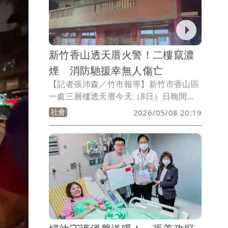
新竹香山透天厝火警！二樓竄濃
煙 消防馳援幸無人傷亡
【記者張沛森／竹市報導】新竹市香山區
一處三層樓透天厝今天（8日）日晚間發
生火警，現場二樓濃煙不斷竄出，消防人
社會
2026/05/08 20:19
員據報到場後在15分鐘內撲滅火勢，所幸
無人員傷亡受困，起火原因及財物損失調
查中。