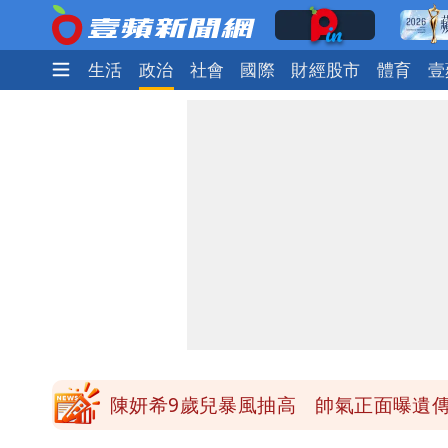
娛樂時尚
生活
政治
社會
國際
財經股市
體育
壹
47歲婦腹痛就醫才知懷孕「1小時後生
「陳時中怎麼有臉發文」 李明璇：讓
營建署前處長收廠商百萬賄款 終判3年
高鐵「半導體列車」開跑！1招可拿優
陳妍希9歲兒暴風抽高 帥氣正面曝遺