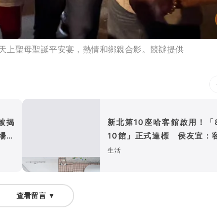
天上聖母聖誕平安宴，熱情和鄉親合影。競辦提供
被揭
新北第10座哈客館啟用！「
場曝
10館」正式達標 侯友宜：
文化永續傳承
生活
查看留言 ▼