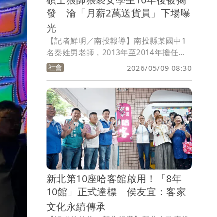
發 淪「月薪2萬送貨員」下場曝
光
【記者鮮明／南投報導】南投縣某國中1
名秦姓男老師，2013年至2014年擔任班
導師期間，在家中或車上兩度對班上1名
社會
2026/05/09 08:30
女學生撫摸、舔舐其胸部或下體，被害女
學生直到10年後才鼓起勇氣報案。擁有碩
士學位的秦男坦承犯行，並因此案丟了教
職工作，目前擔任送貨員，月薪2萬多
元。南投地院審理時，被害人堅持不願與
秦男和解，法官依3個猥褻罪將他判刑2年
6月，可上訴。
新北第10座哈客館啟用！「8年
10館」正式達標 侯友宜：客家
文化永續傳承