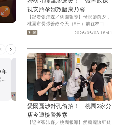
婦幼守護溫馨送暖！ 張善政探
視安胎孕婦致贈康乃馨
【記者張沛森／桃園報導】母親節前夕，
桃園市長張善政今天（8日）前往林口長
庚紀念醫院，出席「婦幼守護溫馨送暖－
社會
2026/05/08 18:41
桃園市孕產婦關懷照護行動」，探視安胎
中的孕婦並致贈關懷卡及康乃馨，提前向
所有孕期中的辛勞母親獻上祝福。
8年
儀隊、金曲齊登場！ 新北
客家
表揚模範母親、夫妻暖榮家
生活
愛爾麗涉針孔偷拍！ 桃園2家分
店今遭檢警搜索
【記者張沛森／桃園報導】愛爾麗診所疑