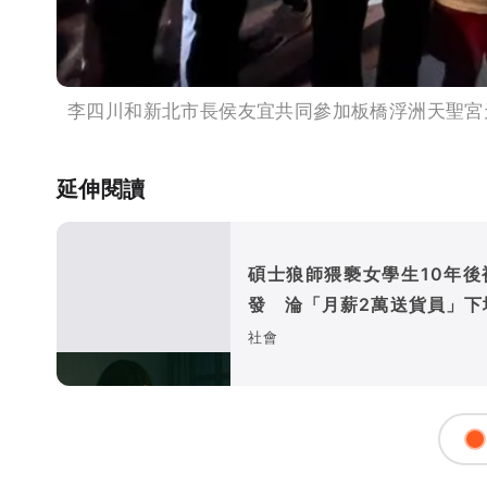
李四川和新北市長侯友宜共同參加板橋浮洲天聖宮
延伸閱讀
碩士狼師猥褻女學生10年後
發 淪「月薪2萬送貨員」下
光
社會