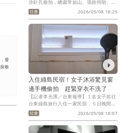
涉針孔偷拍，總裁常如山、張姓特助、謝
姓廠商3人涉犯妨害性隱私等罪嫌被裁定
社會
2026/05/08 18:25
羈押禁見後，桃園地檢署檢察官今天（8
日）指揮桃園市警局桃園、中壢2分局至
愛爾麗公司桃園中正店、中壢店搜索調查
中。
涯，愛
偵探般
入住綠島民宿！女子沐浴驚見窗
邊手機偷拍 趕緊穿衣不洗了
【記者李光濱／台東報導】１名女子前往
台東綠島旅行入住一家民宿，５日晚間22
時許在浴室洗澡時，突然驚見百葉窗出現
社會
2026/05/08 18:07
一支米白色手機疑似偷拍，女子驚嚇穿衣
後不敢洗澡並在社群平台訴說遭遇。台東
警察分局於昨（7日）晚間已受理報案並