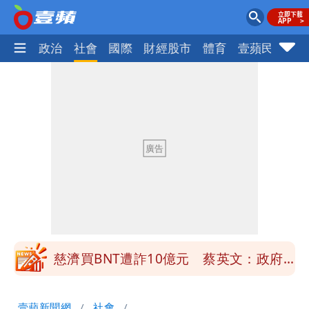
生活
政治
社會
國際
財經股市
體育
壹蘋民調
火
慈濟買BNT遭詐10億元 蔡英文：政府
很多謹慎判斷當時未被理解
「慈濟別想躲在受害者3字後面」 她：
10.6億顧問費決策過程在哪
當年缺疫苗缺快篩缺口罩 王鴻薇：陳時
中哪來勇氣要別人道歉
兆基風暴！前董座李建成移送北檢 是否
聲押？交保？複訊後揭曉
慈濟買BNT遭詐10億元 蔡英文：政府
很多謹慎判斷當時未被理解
「慈濟別想躲在受害者3字後面」 她：
壹蘋新聞網
社會