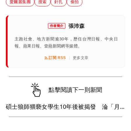
愛爾麗集團
搜索
針孔
偷拍
張沛森
作者簡介
主跑社會、地方新聞逾30年，歷任台灣日報、中央日
報、蘋果日報、壹蘋新聞網等媒體。
訂閱 RSS
更多文章
|
點擊閱讀下一則新聞
碩士狼師猥褻女學生10年後被揭發 淪「月薪2萬送貨員」下場曝光