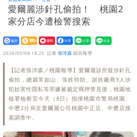
愛爾麗涉針孔偷拍！ 桃園2
10.6億顧問費決策過程在哪
家分店今遭檢警搜索
設為
贊助
我要
偏好
壹蘋
爆料
2026/05/08 18:25
記者
張沛森
綜合報導
【記者張沛森／桃園報導】愛爾麗診所疑涉針孔
偷拍，總裁常如山、張姓特助、謝姓廠商3人涉
犯妨害性隱私等罪嫌被裁定羈押禁見後，桃園地
檢署檢察官今天（8日）指揮桃園市警局桃園、
中壢2分局至愛爾麗公司桃園中正店、中壢店搜
索調查中。