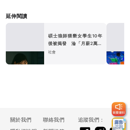
延伸閱讀
碩士狼師猥褻女學生10年
後被揭發 淪「月薪2萬送
貨員」下場曝光
社會
關於我們
聯絡我們
追蹤我們：