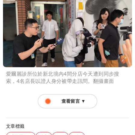
愛爾麗診所位於新北境內4間分店今天遭到同步搜
索，4名店長以證人身分被帶走訊問。翻攝畫面
查看留言 ▼
文章標籤