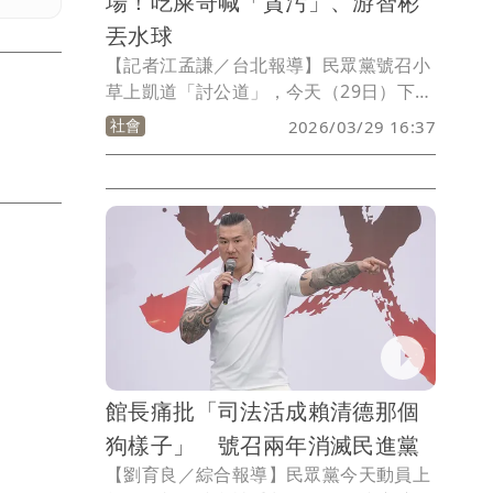
場！吃屎哥喊「貪污」、游智彬
丟水球
【記者江孟謙／台北報導】民眾黨號召小
草上凱道「討公道」，今天（29日）下午
開始集結，現場主持人喊破3萬人。不過
社會
2026/03/29 16:37
鬧場常客「吃屎哥」游兆霖又現身會場高
喊「柯文哲貪污」，後續警方將他架走驅
離會場；新黨副秘書長游智彬則是因攜帶
水球到場丟擲，與警方拉扯間掛彩。
館長痛批「司法活成賴清德那個
狗樣子」 號召兩年消滅民進黨
【劉育良／綜合報導】民眾黨今天動員上