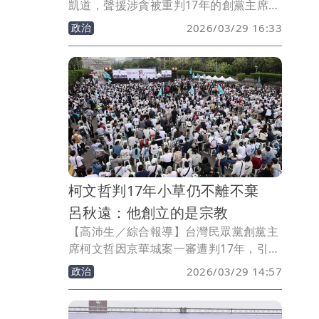
凱道，聲援涉貪被重判17年的創黨主席柯
文哲！網紅「館長」陳之漢今天上台致詞
政治
2026/03/29 16:33
時，痛罵「司法活成了賴清德那個狗樣
子」，未來兩年要徹底消滅民進黨，還台
灣人民光明的未來。
柯文哲判17年小草仍不離不棄
呂秋遠：他創立的是宗教
【高沛生／綜合報導】台灣民眾黨創黨主
席柯文哲因京華城案一審遭判17年，引發
社會高度關注，律師呂秋遠指出，柯文哲
政治
2026/03/29 14:57
雖然成立了政黨、公司與基金會，但他真
正成立的其實是「宗教」。呂秋遠諷刺表
示，這個宗教的中心思想只有「師父永遠