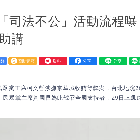
「司法不公」活動流程曝
場助講
好
贊助壹蘋
我要爆料
民眾黨主席柯文哲涉嫌京華城收賄等弊案，台北地院2
。民眾黨主席黃國昌為此號召全國支持者，29日上凱