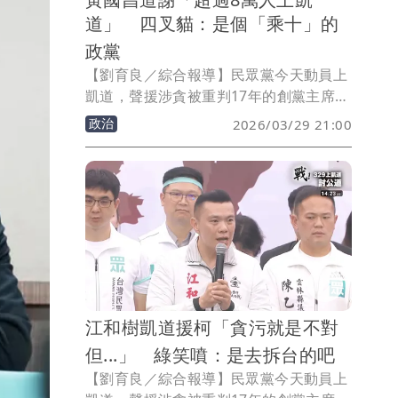
道」 四叉貓：是個「乘十」的
政黨
【劉育良／綜合報導】民眾黨今天動員上
凱道，聲援涉貪被重判17年的創黨主席柯
文哲，現場喊出人數達8萬人，黨主席黃
政治
2026/03/29 21:00
國昌晚上在threads也發文說「謝謝今天
超過8萬人站上凱道」，但網紅「四叉
貓」劉宇席估算人數後調侃，民眾黨是個
「乘十」的政黨。
江和樹凱道援柯「貪污就是不對
但...」 綠笑噴：是去拆台的吧
【劉育良／綜合報導】民眾黨今天動員上