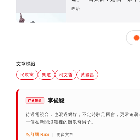
政黨
政治
文章標籤
民眾黨
凱道
柯文哲
黃國昌
李俊毅
作者簡介
待過電視台，也混過網媒；不定時駐足國會，更常追著
一個在新聞浪潮裡的衝浪奇男子。
訂閱 RSS
更多文章
|