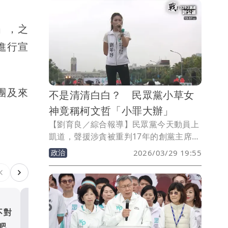
」，之
進行宣
團及來
不是清清白白？ 民眾黨小草女
神竟稱柯文哲「小罪大辦」
【劉育良／綜合報導】民眾黨今天動員上
凱道，聲援涉貪被重判17年的創黨主席柯
文哲，想不到民眾黨議員參選人、「小草
政治
2026/03/29 19:55
女神」劉芩妤在致詞時，竟然不是說柯文
哲清清白白，而是說他「小罪大辦」。
不對
沒游泳的賴祥德到底是誰？
吧
文哲燒聲吶喊引熱議