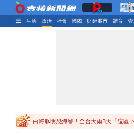
娛樂時尚
生活
政治
社會
國際
財經股市
體育
壹
道瓊再創新高！SpaceX「財報失速」蒸
白海豚明恐海警！全台大雨3天「這區
伊朗撂話美盟友：快勸川普停手！否則
道瓊再創新高！SpaceX「財報失速」蒸
白海豚明恐海警！全台大雨3天「這區