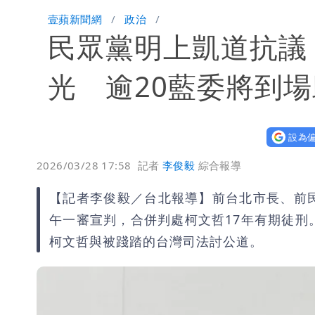
壹蘋新聞網
政治
民眾黨明上凱道抗議
光 逾20藍委將到
設為偏
2026/03/28 17:58
記者
李俊毅
綜合報導
【記者李俊毅／台北報導】前台北市長、前
午一審宣判，合併判處柯文哲17年有期徒刑
柯文哲與被踐踏的台灣司法討公道。