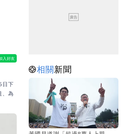
相關
新聞
6日下
道、為
黃國昌道謝「超過8萬人上凱