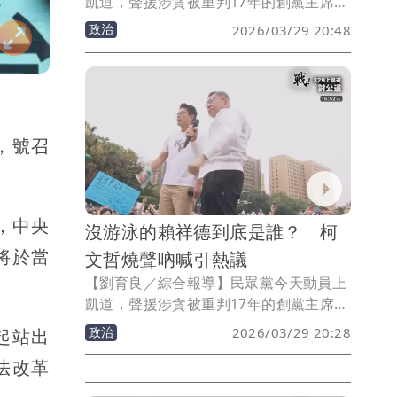
凱道，聲援涉貪被重判17年的創黨主席柯
文哲，黨籍台中市議員江和樹在致詞時表
政治
2026/03/29 20:48
示，「雖然貪污就是不對，但是阿北（指
柯文哲）都沒有拿錢耶！」
，號召
，中央
沒游泳的賴祥德到底是誰？ 柯
將於當
文哲燒聲吶喊引熱議
【劉育良／綜合報導】民眾黨今天動員上
凱道，聲援涉貪被重判17年的創黨主席柯
文哲，柯文哲在大舞台致詞後，又穿越人
政治
2026/03/29 20:28
起站出
群走上小舞台，吶喊點名「賴祥德」，讓
法改革
網友們詢問，「賴祥德是誰？」