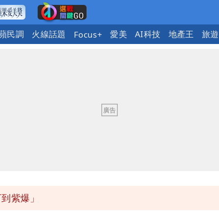
蘋民調
火線話題
愛美
AI科技
地產王
旅遊
Focus+
發7兆
下到紫爆」
報復
發7兆
下到紫爆」