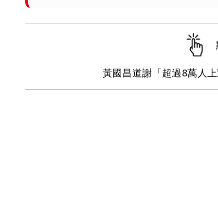
黃國昌道謝「超過8萬人