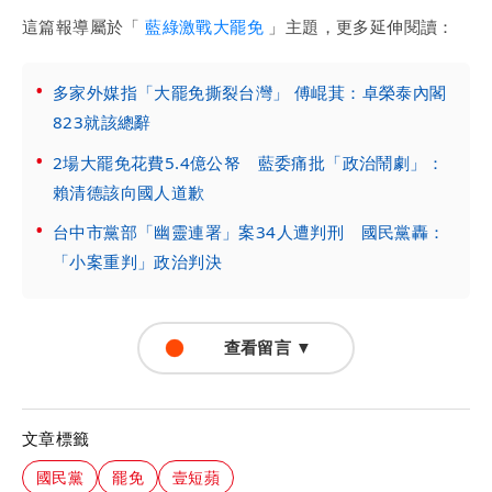
這篇報導屬於「
藍綠激戰大罷免
」主題，更多延伸閱讀：
多家外媒指「大罷免撕裂台灣」 傅崐萁：卓榮泰內閣
823就該總辭
2場大罷免花費5.4億公帑 藍委痛批「政治鬧劇」：
賴清德該向國人道歉
台中市黨部「幽靈連署」案34人遭判刑 國民黨轟：
「小案重判」政治判決
查看留言 ▼
文章標籤
國民黨
罷免
壹短蘋