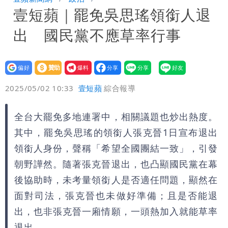
壹短蘋｜罷免吳思瑤領銜人退
內容讓人看傻
白海豚明恐海警！全台大雨3天「這區下
出 國民黨不應草率行事
到紫爆」
伊朗撂話美盟友：快勸川普停手！否則報
復
父親節泡湯了！白海豚海警機率飆
設為
贊助
我要
偏好
壹蘋
爆料
2025/05/02 10:33
壹短蘋
綜合報導
85％ 這3天恐豪雨
道瓊再創新高！SpaceX「財報失速」蒸
發7兆
UNIQLO涼感衣不涼？ 店員揭「洗標編
全台大罷免多地連署中，相關議題也炒出熱度。
其中，罷免吳思瑤的領銜人張克晉1日宣布退出
號」藏玄機
領銜人身份，聲稱「希望全國團結一致」，引發
朝野譁然。隨著張克晉退出，也凸顯國民黨在幕
後協助時，未考量領銜人是否適任問題，顯然在
面對司法，張克晉也未做好準備；且是否能退
出，也非張克晉一廂情願，一頭熱加入就能草率
退出。