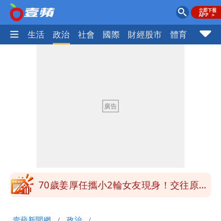
樂時尚
生活
政治
社會
國際
財經股市
體育
壹蘋民
道瓊再創新高！SpaceX「財報失速」蒸
發7兆
UNIQLO涼感衣不涼？ 店員揭「洗標編
號」藏玄機
國家隊戰績曝光！投資報酬率高達81%
台積電一檔狂賺76億
賴清德「總統級嘲諷」嗆爆盧秀燕！8年
總帳一次掀翻
70歲姜厚任攜小2輪女友現身！交往原因
超Man
駐英台北代表處徵助理 薪資99K！工作
壹蘋新聞網
政治