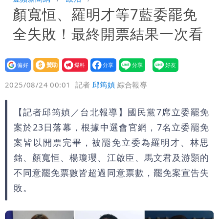
顏寬恒、羅明才等7藍委罷免
策高層牽涉其中」才不提告
柯文哲陪媽媽過父親節 分享「爸爸留給
全失敗！最終開票結果一次看
我最重要的一課」
慈濟內部信流出！公開遭騙10億採購過
程
白海豚颱風來了！8地大雨特報 24小時
設為
贊助
我要
偏好
壹蘋
爆料
2025/08/24 00:01
記者
邱筠媜
綜合報導
恐下500毫米
白海豚接近「北台灣大雨特報」 氣象
署：本島陸警機率低
白海豚降雨注意！10縣市豪雨特報 今
【記者邱筠媜／台北報導】國民黨7席立委罷免
案於23日落幕，根據中選會官網，7名立委罷免
晚至明下午受影響
案皆以開票完畢，被罷免立委為羅明才、林思
銘、顏寬恒、楊瓊瓔、江啟臣、馬文君及游顥的
不同意罷免票數皆超過同意票數，罷免案宣告失
敗。