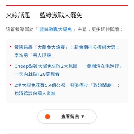
火線話題 ｜ 藍綠激戰大罷免
這篇報導屬於「
藍綠激戰大罷免
」主題，更多延伸閱讀：
黃國昌轟「大罷免大烙賽」！新會期推公投綁大選：
李進勇「丟人現眼」
Cheap點破大罷免失敗2大原因 「罷團活在泡泡裡」
一天內就破128萬觀看
2場大罷免花費5.4億公帑 藍委痛批「政治鬧劇」：
賴清德該向國人道歉
查看留言 ▼