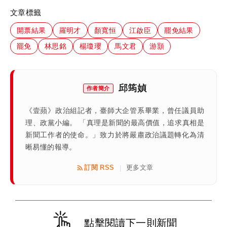
文章標籤
開票結果
羅明才
顏寬恒
江啟臣
罷免結果
罷免
林思銘
楊瓊瓔
馬文君
游顥
邱筠媜
作者簡介
《壹蘋》政治組記者，臺師大企管系畢業，曾任議員助
理、政黨小編。 「真理是新聞的最高價值，追求真相是
新聞工作者的使命。」致力於將嚴肅政治議題轉化為清
晰易懂的報導。
訂閱 RSS
更多文章
|
點擊閱讀下一則新聞