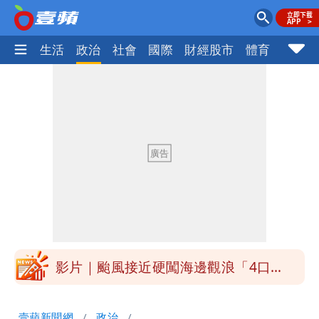
樂時尚
生活
政治
社會
國際
財經股市
體育
壹蘋民
白海豚接近「北台灣大雨特報」 氣象
署：本島陸警機率低
白海豚降雨注意！10縣市豪雨特報 今
晚至明下午受影響
白海豚逼近！淡江大橋21時封閉機車道
明年總預算「史上最強」10大亮點 李
慧芝：今年的送立院345天還在審
影片｜颱風接近硬闖海邊觀浪「4口
家-1」 9歲兒捲入海裡消失了
買BNT遭詐10億元 王尚智疑「慈濟決
壹蘋新聞網
政治