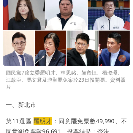
國民黨7席立委羅明才、林思銘、顏寬恒、楊瓊瓔、
江啟臣、馬文君及游顥罷免案於23日投開票。資料照
片
一、新北市
第11選區
羅明才
：同意罷免票數49,990、不
同意罷免票數96,691，投票結果：否決