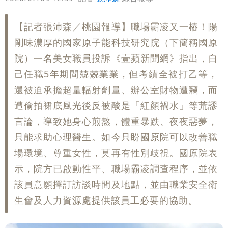
【記者張沛森／桃園報導】職場霸凌又一樁！陽
剛味濃厚的國家原子能科技研究院（下簡稱國原
院）一名美女職員投訴《壹蘋新聞網》指出，自
己任職5年期間兢兢業業，但考績全被打乙等，
還被迫承擔超量輻射劑量、辦公室財物遭竊，而
遭偷拍裙底風光後反被酸是「紅顏禍水」等荒謬
言論，導致她身心煎熬，體重暴跌、夜夜惡夢，
只能求助心理醫生。如今只盼國原院可以改善職
場環境、尊重女性，莫再有性別歧視。國原院表
示，院方已啟動性平、職場霸凌調查程序，並依
該員意願擇訂訪談時間及地點，並由職業安全衛
生會及人力資源處提供該員工必要的協助。