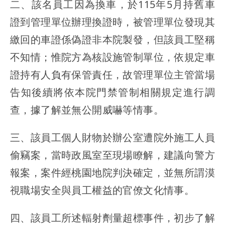
二、該名員工因為換車，於115年5月持舊車
證到管理單位辦理換證時，被管理單位發現其
繳回的車證
係偽證非本院製發
，但該員工堅稱
不知情；惟院方為核設施管制單位，依規定車
證持有人負有保管責任，故管理單位主管當場
告知後續將依本院門禁管制相關規定進行調
查，據了解並無公開威嚇等情事。
三、該員工個人財物於辦公室遭院外施工人員
偷竊案，當時政風室至現場瞭解，建議向警方
報案，案件經桃園地院判決確定，並無所謂漠
視職場安全與員工權益的官僚文化情事。
四、該員工所述輻射劑量超標事件，
初步了解