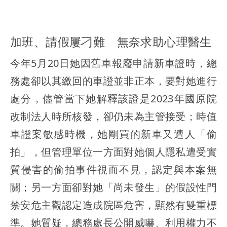
加班、請假屢刁難 無奈求助心理醫生
今年5月20日她因舊車報廢申請新車證時，總
務處卻以其繳回的車證並非正本，要對她進行
處分，儘管當下她解釋該證是2023年國原院
改制法人時所核發，卻仍未為主管接受；時值
車證案敏感時機，她剛買的新車又遭人「偷
拍」，但管理單位一方面對她個人隱私遭受實
質侵害的偷拍事件視而不見，認定與本案無
關；另一方面卻對她「尚未發生」的假設性門
禁安危主觀認定造成院區危害，顯然有雙重標
準。她質疑，總務處長公開威嚇、利用權力不