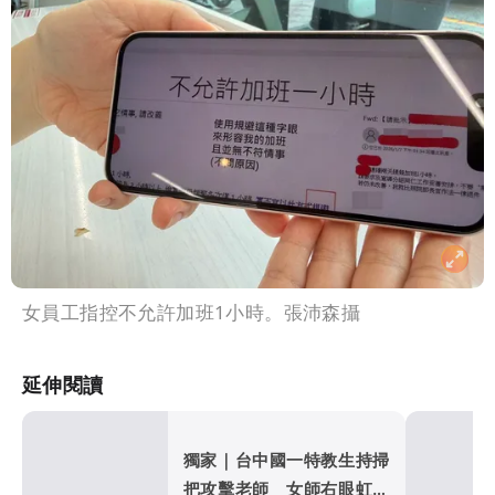
女員工指控不允許加班1小時。張沛森攝
延伸閱讀
獨家｜台中國一特教生持掃
把攻擊老師 女師右眼虹膜