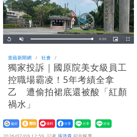
Remaining
-
0:00
Loaded
:
Replay
Unmute
Picture-
Fullsc
100.00%
in-
Picture
TimeÂ
壹蘋新聞網
社會
獨家投訴｜國原院美女級員工
控職場霸凌！5年考績全拿
乙 遭偷拍裙底還被酸「紅顏
禍水」
設為
贊助
我要
偏好
壹蘋
爆料
2026/07/09 12:59
記者
張沛森
綜合報導