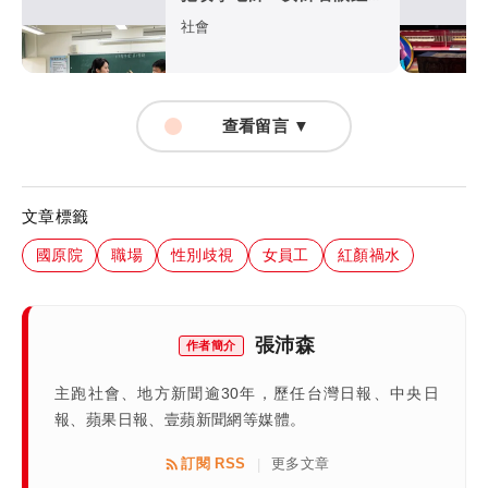
斷裂恐失明
社會
查看留言 ▼
文章標籤
國原院
職場
性別歧視
女員工
紅顏禍水
張沛森
作者簡介
主跑社會、地方新聞逾30年，歷任台灣日報、中央日
報、蘋果日報、壹蘋新聞網等媒體。
訂閱 RSS
更多文章
|