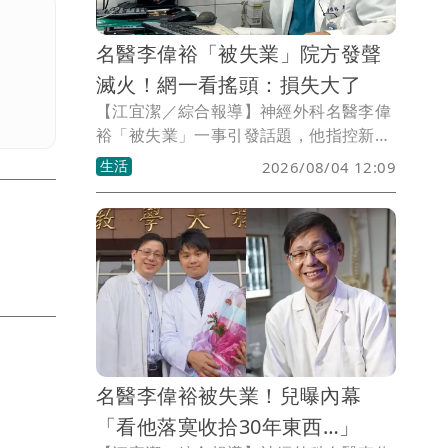
名醫李偉裕「被失業」院方發聲
滅火！網一看搖頭：損失大了
【江宜潔／綜合報導】神經外科名醫李偉
裕「被失業」一事引發話題，他指控新一
期聘任合約原已達成共識，怎料台中大甲
生活
2026/08/04 12:09
李綜合醫院卻遲遲不簽、甚至反悔，拖到
最後一天協商破局便火速取消他所有門診
和手術，一夕遭迫離開服務30年的地方；
對此，院方也親上火線回應風波。
名醫李偉裕被失業！兒曝內幕
「看他落寞收拾30年東西…」