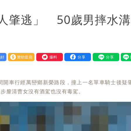
責任」
人肇逃」 50歲男摔水
！漲租→續約前翻臉→存證信逼遷 Summer火大
間商羈押禁見
：上廁所多少？
好
贊助壹蘋
我要爆料
暴風圈逼近岸處
保＋限居
晚間開車行經萬巒鄉新榮路段，撞上一名單車騎士後疑
號」藏玄機
初步釐清曹女沒有酒駕也沒有毒駕。
電一檔狂賺76億
年總帳一次掀翻