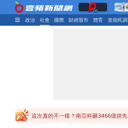
時尚
生活
政治
社會
國際
財經股市
體育
壹蘋民調
白海豚明恐海警！全台大雨3天「這區
哈根達斯「買10送12」！超商冰品好康
華語天王遭亂爆私生子 周杰倫無辜捲
比政府還有愛！台灣暖捐熊本「1物資
這次真的不一樣？南亞科砸3466億拚