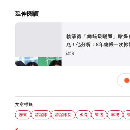
延伸閱讀
賴清德「總統級嘲諷」嗆爆
燕！他分析：8年總帳一次掀
政治
文章標籤
屏東
清潔隊
清潔隊長
水溝
肇逃
車禍