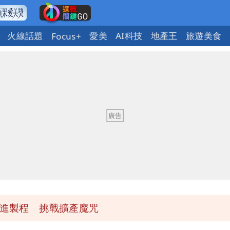
火線話題
愛美
AI科技
地產王
旅遊美食
Focus+
下到紫爆」
快看 思樂冰僅10元
入！杰威爾發聲明怒斥
」日人讚爆：乾脆給台灣統治
先進製程 挑戰擴產魔咒