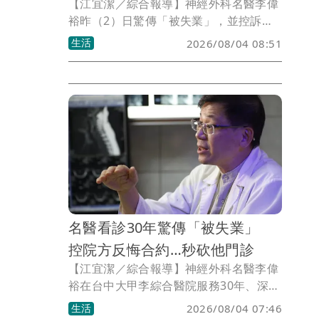
【江宜潔／綜合報導】神經外科名醫李偉
裕昨（2）日驚傳「被失業」，並控訴台
中大甲李綜合醫院原已和他達成新一期聘
生活
2026/08/04 08:51
任合約共識，怎料拖到最後一天卻遲遲不
簽、甚至反悔，最終雙方協商破局，院方
火速取消他所有門診和手術，他也被迫離
開這個服務30年的地方。事後，其同為神
經外科醫師的兒子李政穎發長文抱屈、透
露院方不續約內幕，「看著爸爸回醫院，
默默收拾30年的東西，有點落寞的背
影。」
名醫看診30年驚傳「被失業」
控院方反悔合約…秒砍他門診
【江宜潔／綜合報導】神經外科名醫李偉
裕在台中大甲李綜合醫院服務30年、深受
許多在地鄉親信賴，怎料如今卻無預警傳
生活
2026/08/04 07:46