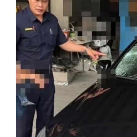
70歲姜厚任攜小2輪女友現身！交往原因
駐英台北代表處徵助理 薪資99K！工
白海豚明恐海警！全台大雨3天「這區
哈根達斯「買10送12」！超商冰品好康