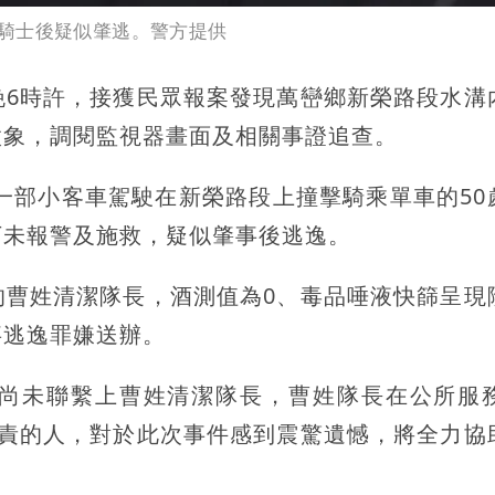
騎士後疑似肇逃。警方提供
晚6時許，接獲民眾報案發現萬巒鄉新榮路段水溝
徵象，調閱監視器畫面及相關事證追查。
有一部小客車駕駛在新榮路段上撞擊騎乘單車的50
下未報警及施救，疑似肇事後逃逸。
的曹姓清潔隊長，酒測值為0、毒品唾液快篩呈現
事逃逸罪嫌送辦。
尚未聯繫上曹姓清潔隊長，曹姓隊長在公所服務
盡責的人，對於此次事件感到震驚遺憾，將全力協