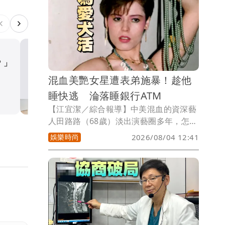
舉，據悉整合成功是因前總統蔡英文出手
化解，但最讓人震驚的是，蔡英文竟要擔
任陳瑩競選總部主任委員，被笑稱是史上
最大咖。
？」
蔡英文宣布接「這縣市」競
委！網嚇：沒見過這麼大咖
混血美艷女星遭表弟施暴！趁他
政治
睡快逃 淪落睡銀行ATM
【江宜潔／綜合報導】中美混血的資深藝
人田路路（68歲）淡出演藝圈多年，怎料
疫情期間沒收入、腳受傷，隨後又因大小
娛樂時尚
2026/08/04 12:41
便失禁送醫，生活頓時陷入困苦，逼得她
只好向紀寶如、龍千玉、張秀卿等藝人借
錢，引發關注。田路路坦言，其實自己當
年是遭表弟施暴才逃出、睡在銀行ATM
旁，如今她下定決心重新振作，並靠在網
路上賣「路路龜苓膏」維生。