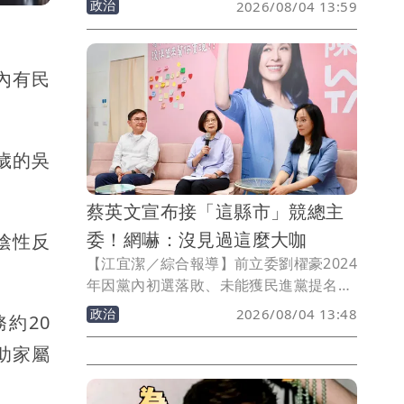
政治
2026/08/04 13:59
過站在台灣政治文化鮮明的立場，她不免
常被問：「妳是藍還綠？」對此，她則以
一句答案妙回，並解釋背後原因。
內有民
歲的吳
蔡英文宣布接「這縣市」競總主
委！網嚇：沒見過這麼大咖
陰性反
【江宜潔／綜合報導】前立委劉櫂豪2024
年因黨內初選落敗、未能獲民進黨提名，
事後宣布退黨改以無黨籍身分再戰立委，
政治
2026/08/04 13:48
約20
直到近日又多次暗示將角逐台東縣長，引
發綠營擔憂恐衝擊陳瑩選情。不過，劉櫂
助家屬
豪7月31日表示，經聆聽各方意見、討
論，並審慎思考後，他決定放棄縣長選