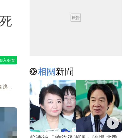
溝死
（壹蘋
相關
新聞
肇逃，
賴清德「總統級嘲諷」嗆爆盧秀