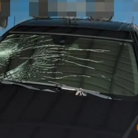
超Man
作內容讓人看傻
下到紫爆」
快看 思樂冰僅10元