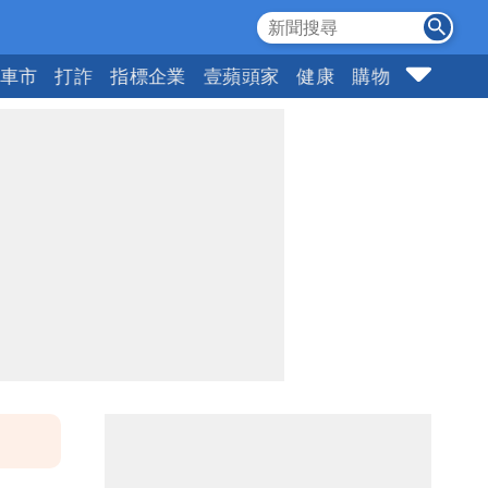
車市
打詐
指標企業
壹蘋頭家
健康
購物
女神
1