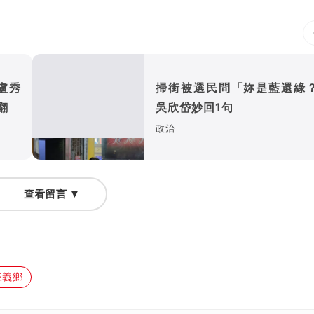
盧秀
掃街被選民問「妳是藍還綠
翻
吳欣岱妙回1句
政治
查看留言 ▼
來義鄉