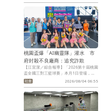
出「被失業」消息！李偉裕透露，新一期
聘任合約半個月前已達共識，殊不知院方
至今仍遲遲未簽署、甚至改要求，最終雙
方協商破局，他所有門診和手術也遭火速
取消。
桃園盃爆「AI幽靈隊」灌水 市
府封殺不良廠商：追究詐欺
【江宜潔／綜合報導】「2026第十屆桃園
盃全國三對三籃球賽」本月1日登場，今
年賽事宣稱吸引超過2000隊、近8000名
社會
2026/08/04 06:55
選手報名參加，且甚至重磅邀請NBA球星
親臨現場，規模相當盛大；怎料，如今卻
傳出有不少隊伍因等不到對手而晉級，結
果竟揪出名單中有大量AI生成「幽靈
隊」，疑似廠商領500萬元標案、灌水製