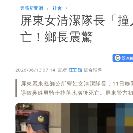
連戰二媳罕見發火！砲轟財政部「不負
壹蘋新聞網
社會
屏東女清潔隊長「撞
獨家｜蕭敬騰「渡邉」日料店慘遇惡房東
10點強打）
苦茶癌油｜威加2老闆交保！採購、中
亡！鄉長震驚
廉航新規「頭頂置物櫃收費」 網崩潰
設為偏
白海豚路徑變了！專家：離台又更近 
2026/06/13 07:14
記者
江宜潔
綜合報導
3資深房仲遭聲押禁見！士院裁定全交
屏東縣來義鄉公所曹姓女清潔隊長，11日
UNIQLO涼感衣不涼？店員揭「洗標編
導致吳姓男騎士摔落水溝後死亡。屏東警方
國家隊戰績！投資報酬率飆81％ 台積
賴清德「總統級嘲諷」嗆爆盧秀燕！8