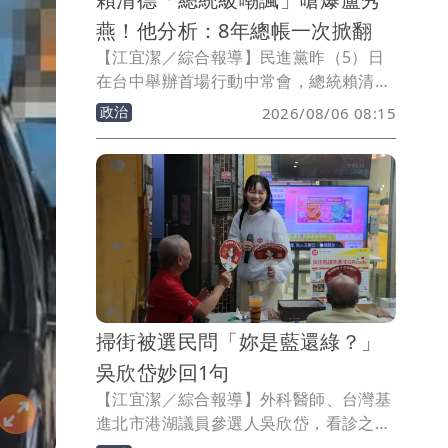
燕！他分析：8年總帳一次掀翻
【江宜潔／綜合報導】民進黨昨（5）日
在台中舉辦首場行動中常會，總統賴清德
也罕見對台中市長盧秀燕市政動怒，不僅
政治
2026/08/06 08:15
砲轟其個人滿意度遠遠不及高雄市長陳其
邁，甚至拿「藍隊友」來打臉表現不如雲
林、南投、苗栗，且只勉勉強強贏過彰
化。台灣青年民主協會理事張育萌感嘆，
如今賴清德全程沒看稿嗆爆盧秀燕、還祭
出總統級嘲諷，「就不要怪他跑到妳地盤
把八年總帳一次掀翻。」
掃街被選民問「妳是藍還綠？」
吳欣岱妙回1句
【江宜潔／綜合報導】外科醫師、台灣基
進北市港湖議員參選人吳欣岱，看診之餘
也不忘抓緊時間掃街為年底選舉拜票，不