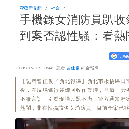
柯文哲陪媽媽過父親節 分享「爸爸留
壹蘋新聞網
社會
手機錄女消防員趴收
慈濟內部信流出！公開遭騙10億採購過
白海豚颱風來了！8地大雨特報 24小時
到案否認性騷：看熱
白海豚接近「北台灣大雨特報」 氣象
設為偏
白海豚逼近！淡江大橋21時封閉機車道
2026/05/12 10:48
記者
曾佳俊
綜合報導
【記者曾佳俊／新北報導】新北市板橋區日
後，在現場進行裝備回收作業時，竟遭一旁
不雅言語，引發現場民眾不滿。警方通知涉
熱鬧，非在拍攝該名女消防員，目前全案已