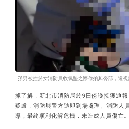
孫男被控於女消防員收氣墊之際偷拍其臀部，還視訊
據了解，新北市消防局於9日傍晚接獲通
疑慮，消防與警方隨即到場處理。消防人
導，最終順利化解危機，未造成人員傷亡