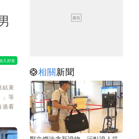
男
相關
新聞
務結束
！」等
路過看
鄭文燦涉貪新證物 污點證人提