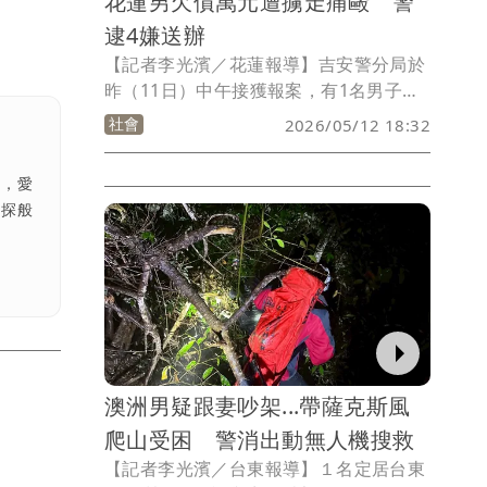
花蓮男欠債萬元遭擄走痛毆 警
逮4嫌送辦
【記者李光濱／花蓮報導】吉安警分局於
昨（11日）中午接獲報案，有1名男子在
吉安鄉中原路與自強路口遭人強押上車。
社會
2026/05/12 18:32
警方獲報後立即成立專案小組展開追查，
隨後於太昌路某工地尋獲受傷的曹姓被害
涯，愛
人。經查雙方因新萬元債務糾紛引發衝
偵探般
突，專案小組於同日晚間迅速將4名犯嫌
全數查緝到案。
澳洲男疑跟妻吵架...帶薩克斯風
爬山受困 警消出動無人機搜救
【記者李光濱／台東報導】１名定居台東