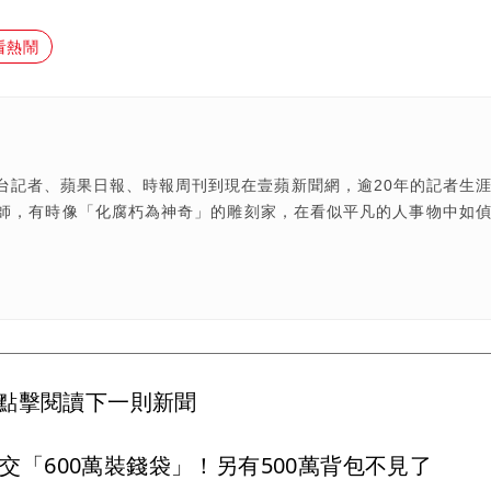
看熱鬧
台記者、蘋果日報、時報周刊到現在壹蘋新聞網，逾20年的記者生
師，有時像「化腐朽為神奇」的雕刻家，在看似平凡的人事物中如
點擊閱讀下一則新聞
「600萬裝錢袋」！另有500萬背包不見了