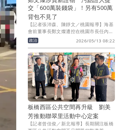
交「600萬裝錢袋」！另有500萬
背包不見了
【記者張沛森、陳靜文／桃園報導】海基
會前董事長鄭文燦遭控在桃園市長任內辦
理華亞科技園區土地擴大開發案，收受鴻
政治
2026/05/13 08:22
展公司股東廖俊松、廖力廷父子500萬元
賄款，轉為污點證人的廖力廷昨（12日）
當庭遞交當年交付鄭文燦盛裝600萬元政
治獻金的「黑色手提袋」，當場遭扣押；
另有一個裝500萬元賄款的背包則已不見
了。
板橋西區公共空間再升級 劉美
芳推動聯翠里活動中心定案
【記者曾佳俊／新北報導】長期關注板橋