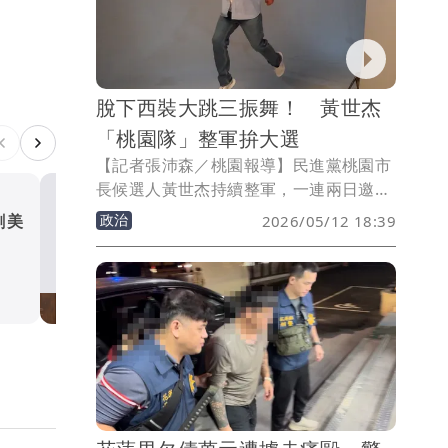
成這麼大的傷害。並認為自己在本案中是
受害者而非受益者。
脫下西裝大跳三振舞！ 黃世杰
「桃園隊」整軍拚大選
【記者張沛森／桃園報導】民進黨桃園市
長候選人黃世杰持續整軍，一連兩日邀集
黨籍提名議員候選人合拍定裝照。過程
政治
劉美
打造安全宜居城！ 竹市啟
2026/05/12 18:39
中，黃世杰與眾人大秀球技、跳起三振
療隱私聯合稽查、落實環境
舞，從專業西裝、smart casual牛津襯
整備
政治
衫、Team Taiwan帽T到樂天桃猿球衣造
型全都入鏡。