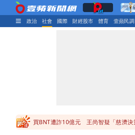
時尚
生活
政治
社會
國際
財經股市
體育
壹蘋民調
白海豚接近「北台灣大雨特報」 氣象
白海豚逼近！淡江大橋21時封閉機車道
明年總預算「史上最強」10大亮點 李
影片｜颱風接近硬闖海邊觀浪「4口家-
買BNT遭詐10億元 王尚智疑「慈濟