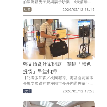
的澳洲籍男子疑與妻子吵架，4天前離家
並帶著心愛的薩克斯風到東海岸去爬山散
社會
2026/05/12 18:19
心。但因多日未返家，家人昨（11日）日
著急通報協尋，救難人員今早透過空拍機
發現，外籍男子受困在海岸山脈一處懸崖
凹洞處無法下山，正設法徒步前往救援
中。
鄭文燦貪汙案開庭 關鍵「黑色
提袋」呈堂扣押
【記者張沛森／桃園報導】海基會前董事
長鄭文燦遭控在桃園市長任內辦理華亞科
技園區土地擴大開發案，收受鴻展公司股
政治
2026/05/12 17:53
東廖俊松、廖力廷父子5百萬元賄款案，
桃園地院今天（12日）持續針對關鍵證人
廖力廷進行交互詰問，廖力廷當庭遞交當