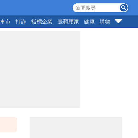
車市
打詐
指標企業
壹蘋頭家
健康
購物
女神
1