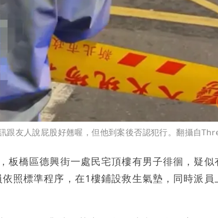
跟友人說屁股好翹喔，但他到案後否認犯行。翻攝自Thre
報，板橋區德興街一處民宅頂樓有男子徘徊，疑似
員依照標準程序，在1樓鋪設救生氣墊，同時派員
。