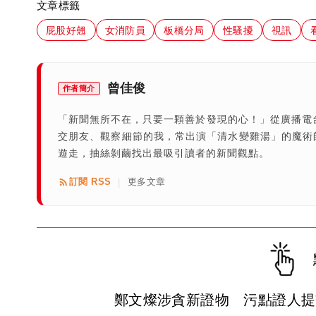
文章標籤
屁股好翹
女消防員
板橋分局
性騷擾
視訊
曾佳俊
作者簡介
「新聞無所不在，只要一顆善於發現的心！」從廣播電
交朋友、觀察細節的我，常出演「清水變雞湯」的魔術
遊走，抽絲剝繭找出最吸引讀者的新聞觀點。
訂閱 RSS
更多文章
|
鄭文燦涉貪新證物 污點證人提交