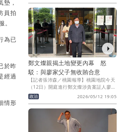
氣墊，
防疫等多元挑戰，市府將持續強化跨局處
防員拍
協作與制度精進，提升整體治理效能與市
民生活安全。
服。
行為已
鄭文燦親揭土地變更內幕 怒
已於昨
駁：與廖家父子無收賄合意
是經過
【記者張沛森／桃園報導】桃園地院今天
（12日）開庭進行鄭文燦涉貪案証人廖力
廷的交互詰問，鄭文燦在庭上親揭土地變
政治
2026/05/12 19:05
更內幕，嚴正聲明指出，本案無合意、無
細情形
對價，而他跟市府同仁都是依法行政，沒
有完成廖俊松父子的期待，為其解套全部
地主同意書的門檻，可以完成自辦市地重
劃。未料，一個沒有合意的丟包事件，造