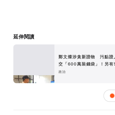
延伸閱讀
鄭文燦涉貪新證物 污點證
交「600萬裝錢袋」！另有5
萬背包不見了
政治