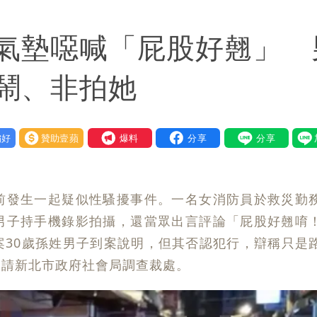
給我最重要的一課」
氣墊噁喊「屁股好翹」 
程
恐下500毫米
鬧、非拍她
署：本島陸警機率低
好
贊助壹蘋
我要爆料
前發生一起疑似性騷擾事件。一名女消防員於救災勤
男子持手機錄影拍攝，還當眾出言評論「屁股好翹唷
案30歲孫姓男子到案說明，但其否認犯行，辯稱只是
移請新北市政府社會局調查裁處。