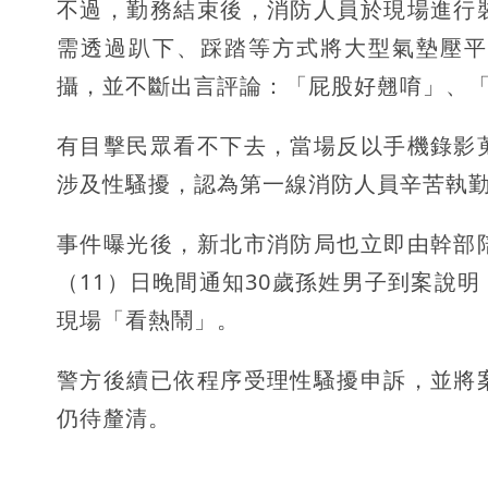
不過，勤務結束後，消防人員於現場進行
需透過趴下、踩踏等方式將大型氣墊壓平
攝，並不斷出言評論：「屁股好翹唷」、
有目擊民眾看不下去，當場反以手機錄影
涉及性騷擾，認為第一線消防人員辛苦執
事件曝光後，新北市消防局也立即由幹部
（11）日晚間通知30歲孫姓男子到案說
現場「看熱鬧」。
警方後續已依程序受理性騷擾申訴，並將
仍待釐清。