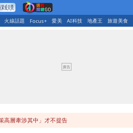
火線話題
愛美
AI科技
地產王
旅遊美食
Focus+
署：本島陸警機率低
慧芝：今年的送立院345天還在審
1」 9歲兒捲入海裡消失了
決策高層牽涉其中」才不提告