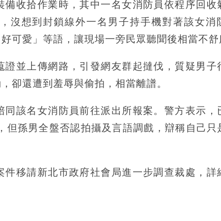
裝備收拾作業時，其中一名女消防員依程序回收
，沒想到封鎖線外一名男子持手機對著該女消
「好可愛」等語，讓現場一旁民眾聽聞後相當不舒
蒐證並上傳網路，引發網友群起撻伐，質疑男子
勤，卻還遭到羞辱與偷拍，相當離譜。
陪同該名女消防員前往派出所報案。警方表示，
明，但孫男全盤否認拍攝及言語調戲，辯稱自己只
案件移請新北市政府社會局進一步調查裁處，詳