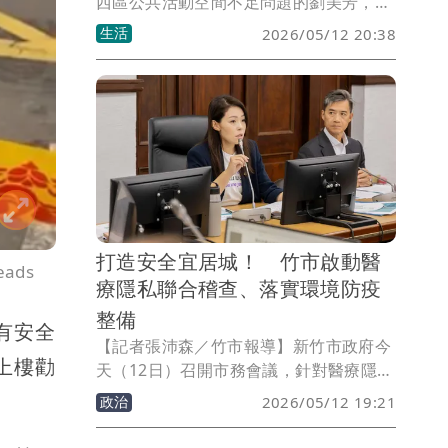
西區公共活動空間不足問題的劉美芳，今
（12）日出席聯翠里活動中心興建公聽
生活
2026/05/12 20:38
會，宣布未來將活化民生路三段橋下空
間，規劃設置活動中心與銀髮休憩場域，
提供地方長輩及居民更完善、安全的聚會
與交流空間。
打造安全宜居城！ 竹市啟動醫
ads
療隱私聯合稽查、落實環境防疫
整備
有安全
【記者張沛森／竹市報導】新竹市政府今
上樓勸
天（12日）召開市務會議，針對醫療隱私
安全聯合稽查、鼠類預防治整備及消費金
政治
2026/05/12 19:21
政策成果等議題進行專案報告，高虹安市
長表示，面對公共安全、醫療資訊保護及