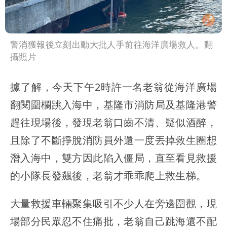
警消獲報後立刻出動大批人手前往海洋廣場救人。翻
攝照片
據了解，今天下午2時許一名老翁從海洋廣場
翻閱圍欄跳入海中，基隆市消防局及基隆港警
趕往現場後，發現老翁口齒不清、疑似酒醉，
且除了不斷掙脫消防員外還一度丟掉救生圈想
潛入海中，雙方因此陷入僵局，直至看見救援
的小隊長發飆後，老翁才乖乖爬上救生梯。
大量救援車輛聚集吸引不少人在旁邊圍觀，現
場部分民眾忍不住痛批，老翁自己跳海還不配