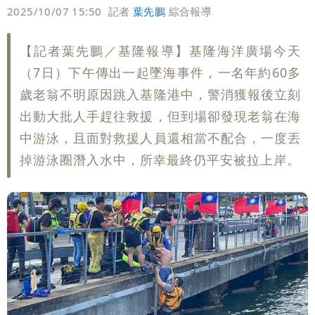
偏好
壹蘋
爆料
2025/10/07 15:50
記者
葉先鵬
綜合報導
【記者葉先鵬／基隆報導】基隆海洋廣場今天
（7日）下午傳出一起墜海事件，一名年約60多
歲老翁不明原因跳入基隆港中，警消獲報後立刻
出動大批人手趕往救援，但到場卻發現老翁在海
中游泳，且面對救援人員還相當不配合，一度丟
掉游泳圈潛入水中，所幸最終仍平安被拉上岸。