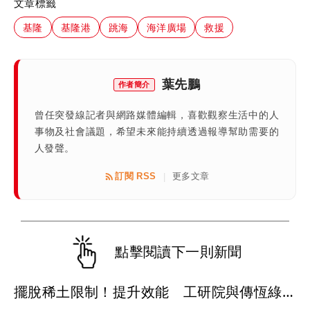
文章標籤
基隆
基隆港
跳海
海洋廣場
救援
葉先鵬
作者簡介
曾任突發線記者與網路媒體編輯，喜歡觀察生活中的人
事物及社會議題，希望未來能持續透過報導幫助需要的
人發聲。
訂閱 RSS
更多文章
|
點擊閱讀下一則新聞
擺脫稀土限制！提升效能 工研院與傳恆綠能、聯昌電子推出高效EC風扇