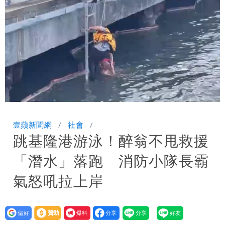
「終於能交代」 捐500萬獎學金延續愛
白海豚颱風逼近！鄭明典示警「恐遇黑潮
變強」 路徑分歧藏警訊：不利強度維持
Loaded
:
Unmute
100.00%
壹蘋新聞網
社會
跳基隆港游泳！醉翁不甩救援
「潛水」落跑 消防小隊長霸
氣怒吼拉上岸
設為
贊助
我要