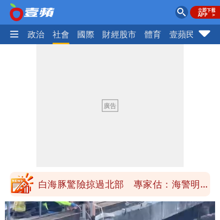
生活
政治
社會
國際
財經股市
體育
壹蘋民調
火
「楊承勳」名字終於公開！被害人父淚喊
「終於能交代」 捐500萬獎學金延續愛
白海豚颱風逼近！鄭明典示警「恐遇黑潮
變強」 路徑分歧藏警訊：不利強度維持
高希均辭世享耆壽90歲 畢生推動閱讀
與進步觀念
內馬爾開到「寶可夢神包」後徹底入坑
砸重金再買一整桌卡盒
白海豚驚險掠過北部 專家估：海警明發
布 陸警可能相對低
「楊承勳」名字終於公開！被害人父淚喊