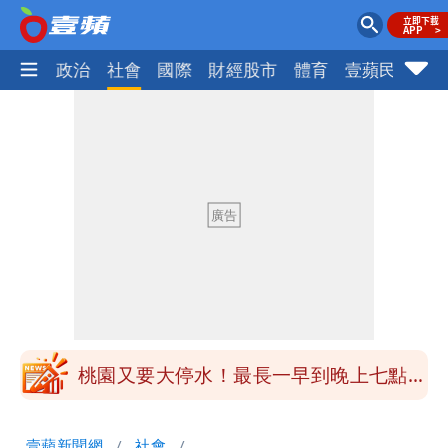
生活
政治
社會
國際
財經股市
體育
壹蘋民調
火
女生一對A錯了嗎？環法女子自由車賽
男裁判勒令女選手「解衣」檢查
揮別9年演藝圈 女演員當「全職運將」
公布收入比拍戲賺更多
他二刷《蜘蛛人》一路劇透 周圍觀眾氣
炸開扁
白海豚發威！內褲掛陽台被吹走 議員神
回1句笑翻10萬人
桃園又要大停水！最長一早到晚上七點都
沒水用
民間採購BNT源頭 鄭運鵬：有群人故意
壹蘋新聞網
社會