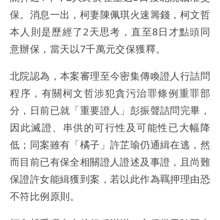
保。消息一出，柯妻陳佩琪火速籌錢，柯文哲
本人則是歷經了2天思考，直至8日才點頭同
意辦保，當天以7千萬元交保獲釋。
北院認為，本案審理至今密集傳喚證人行詰問
程序，有關柯文哲涉犯貪污治罪條例重罪部
分，日前已就「重要證人」彭振聲詰問完畢，
因此滅證、串供的可行性及可能性已大幅降
低；同案雖有「橘子」許芷瑜仍通緝在逃，然
而目前已有保全相關證人證述及事證，且尚難
保證許女能緝獲到案，若以此作為羈押理由恐
不符比例原則。