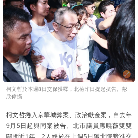
柯文哲於本週8日交保獲釋，北檢昨日提起抗告。彭
欣偉攝
柯文哲捲入京華城弊案、政治獻金案，自去年
9月5日起與同案被告、北市議員應曉薇雙雙
關押近1年，2人終於在上週5日獲北院裁准交