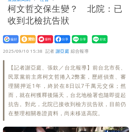
柯文哲交保生變？ 北院：已
「洗腦台灣人兩觀念」
女生一對A錯了嗎？環法女子自由車賽
收到北檢抗告狀
男裁判勒令女選手「解衣」檢查
揮別9年演藝圈 女演員當「全職運將」
公布收入比拍戲賺更多
設為
贊助
我要
偏好
壹蘋
爆料
2025/09/10 15:38
記者
謝亞庭
綜合報導
【記者謝亞庭、張欽／台北報導】前台北市長、
民眾黨前主席柯文哲捲入2弊案，歷經偵查、審
理關押近1年，終於在8日以7千萬元交保；然
而，就在柯獲釋後隔天，台北地檢署也隨即提起
抗告。對此，北院已接收到檢方抗告狀，目前仍
在整理相關卷證資料，尚未移送高院。