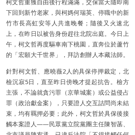
柯文哲重獲自由後行程滿滿，交保當天隨即南
下回到新竹老家，與柯媽何瑞英、停職中的新
竹市長高虹安等人共進晚餐；隨後又火速北
上，在昨日以被告身份趕往北院出庭。今日上
午，柯文哲再度驅車南下桃園，直奔位於蘆竹
的「宏願大千世界」，拜訪創辦人本藏法師。
針對柯文哲、應曉薇2人的具保停押裁定，北
檢沉寂5日，直至昨日傍晚才提起抗告。檢方
主張，不論就貪污罪（京華城案）或公益侵占
罪（政治獻金案），只要證人交互詰問尚未結
束，均有羈押必要；此外，柯文哲於具保後接
觸本案證人——民眾黨立院黨團主任陳智菡、
北市議員陳宥丞，已違反法院「不得接觸任何