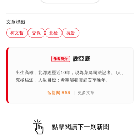
文章標籤
柯文哲
交保
北檢
抗告
謝亞庭
作者簡介
出生高雄，北漂經歷近10年，現為菜鳥司法記者。I人、
究極貓派，人生目標：希望能養隻貓安享晚年。
訂閱 RSS
更多文章
|
點擊閱讀下一則新聞