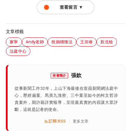
查看留言 ▼
文章標籤
家寧
Andy老師
稅捐稽徵法
王崇睿
新北檢
法庭中心
張欽
作者簡介
從事新聞工作32年，上山下海最後在壹蘋新聞網法庭中
心，歷經扁案、馬英九洩密、三中案至如今的柯文哲涉
貪案外，期許藉詳實報導，呈現最真實的內容讓大眾評
斷，這就是記者的使命。
訂閱 RSS
更多文章
|