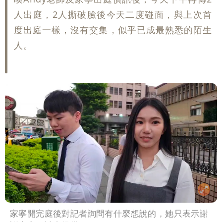
人出庭，2人撕破臉後今天二度碰面，與上次首
度出庭一樣，沒有交集，似乎已成最熟悉的陌生
人。
家寧開完庭後對記者詢問有什麼想說的，她只表示謝