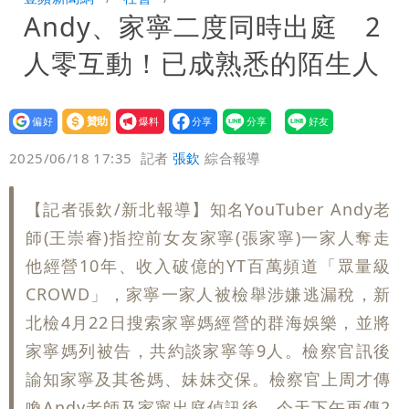
Andy、家寧二度同時出庭 2
變強」 路徑分歧藏警訊：不利強度維持
人零互動！已成熟悉的陌生人
設為
贊助
我要
偏好
壹蘋
爆料
2025/06/18 17:35
記者
張欽
綜合報導
【記者張欽/新北報導】知名YouTuber Andy老
師(王崇睿)指控前女友家寧(張家寧)一家人奪走
他經營10年、收入破億的YT百萬頻道「眾量級
CROWD」，家寧一家人被檢舉涉嫌逃漏稅，新
北檢4月22日搜索家寧媽經營的群海娛樂，並將
家寧媽列被告，共約談家寧等9人。檢察官訊後
諭知家寧及其爸媽、妹妹交保。檢察官上周才傳
喚Andy老師及家寧出庭偵訊後，今天下午再傳2