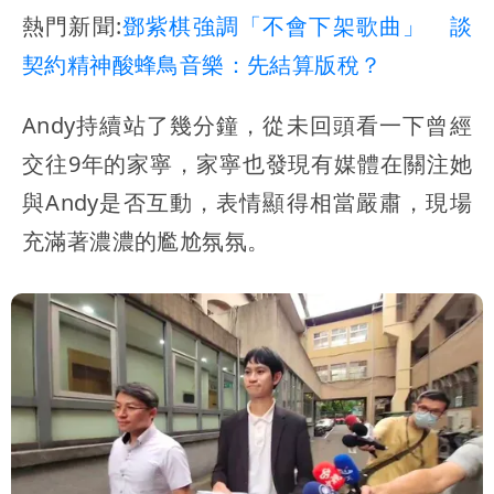
熱門新聞:
鄧紫棋強調「不會下架歌曲」 談
契約精神酸蜂鳥音樂：先結算版稅？
Andy持續站了幾分鐘，從未回頭看一下曾經
交往9年的家寧，家寧也發現有媒體在關注她
與Andy是否互動，表情顯得相當嚴肅，現場
充滿著濃濃的尷尬氛氛。