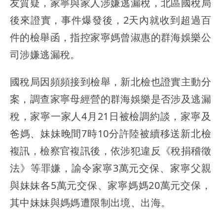
友質疑，家寧與家人涉嫌逃漏稅，北區國稅局
後來證實，事件爆發後，2天內就收到超過百
件的檢舉函，指控家寧媽曾淑惠的群海娛樂公
司涉嫌逃漏稅。
國稅局因頻頻接到檢舉，新北檢也證實主動分
案，調查家寧母經營的群海娛樂是否涉及逃漏
稅，家寧一家人4月21日被檢調約談，家寧及
爸媽、妹妹晚間7時10分許陸被續移送新北檢
複訊，檢察官複訊後，依涉犯違反《稅捐稽徵
法》等罪嫌，諭令家寧3萬元交保、家寧父親
與妹妹各5萬元交保、家寧媽媽20萬元交保，
其中妹妹與媽媽遭限制出境、出海。