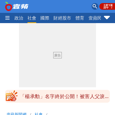
生活
政治
社會
國際
財經股市
體育
壹蘋民調
火
「楊承勳」名字終於公開！被害人父淚喊
「終於能交代」 捐500萬獎學金延續愛
白海豚颱風逼近！鄭明典示警「恐遇黑潮
變強」 路徑分歧藏警訊：不利強度維持
高希均辭世享耆壽90歲 畢生推動閱讀
與進步觀念
內馬爾開到「寶可夢神包」後徹底入坑
砸重金再買一整桌卡盒
白海豚驚險掠過北部 專家估：海警明發
布 陸警可能相對低
「楊承勳」名字終於公開！被害人父淚喊
「終於能交代」 捐500萬獎學金延續愛
白海豚颱風逼近！鄭明典示警「恐遇黑潮
壹蘋新聞網
社會