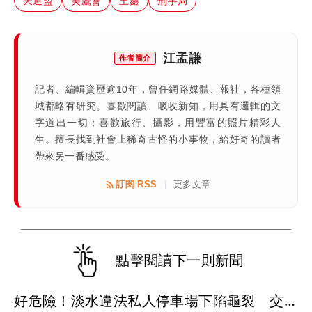
天道盟
美鷹會
王鑫
刑事局
江孟謙
作者簡介
記者、編輯資歷逾10年，曾任網路媒體、報社，各種領
域都略有研究。喜歡閱讀、吸收新知，用具有邏輯的文
字道出一切；喜歡旅行、攝影，用豐富的照片精彩人
生。擅長找到社會上稀奇古怪的小事物，給好奇的讀者
帶來另一番感受。
訂閱 RSS
更多文章
|
點擊閱讀下一則新聞
好危險！淡水違法私人停車場下陷龜裂 交通局勒令封場下通牒