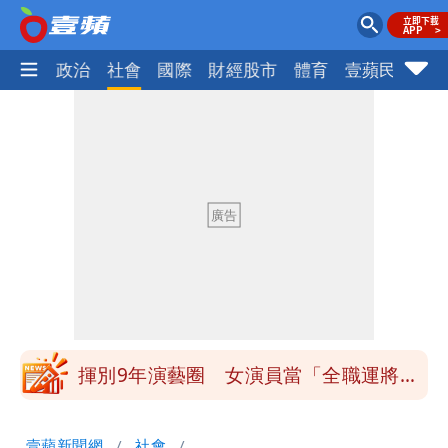
生活
政治
社會
國際
財經股市
體育
壹蘋民調
火
白海豚發威！內褲掛陽台被吹走 議員神
回1句笑翻10萬人
白海豚不放假「跟巴威差別在這裡」 蔣
萬安：這很清楚標準一致
館長打3劑高端疫苗諷刺「生理食鹽
水」 王浩宇揚言告發
「琵鷺」颱風生成！三颱共舞路徑曝光
揮別9年演藝圈 女演員當「全職運將」
公布收入比拍戲賺更多
他二刷《蜘蛛人》一路劇透 周圍觀眾氣
壹蘋新聞網
社會