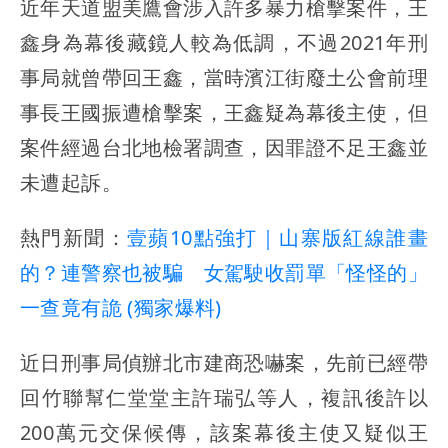
近年天道盟美鷹會涉入許多暴力槍擊案件，王
鑫身為幕後藏鏡人較為低調，不過2021年刑
事局就曾帶回王鑫，當時濱江街廢土公會前理
事長王國振遭槍擊案，王鑫疑為幕後主使，但
案件經過台北地檢署調查，因罪證不足王鑫並
未遭起訴。
熱門新聞：
壹蘋10點強打｜山寨版紅線誰畫
的？連警察也被騙 女駕駛收罰單「怪怪的」
一查竟有詭 (獨家爆料)
近日刑事局偵辦北市建商恐嚇案，先前已經帶
回竹聯幫仁堂堂主許瑞弘等人，複訊後許以
200萬元交保候傳，該案幕後主使又疑似王