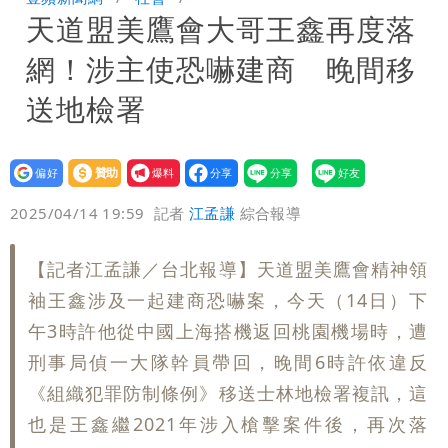
天道盟美鷹會大哥王鑫再度落
炸開扁
白海豚發威！內褲掛陽台被吹走 議員神
網！涉主使恐嚇建商 晚間移
回1句笑翻10萬人
白海豚不放假「跟巴威差別在這裡」 蔣
送地檢署
萬安：這很清楚標準一致
設為
贊助
我要
偏好
壹蘋
爆料
2025/04/14 19:59
記者
江孟謙
綜合報導
【記者江孟謙／台北報導】天道盟美鷹會精神領
袖王鑫涉及一起建商恐嚇案，今天（14日）下
午3時許他從中國上海搭機返回桃園機場時，遭
刑事局偵一大隊幹員帶回，晚間6時許依違反
《組織犯罪防制條例》移送士林地檢署複訊，這
也是王鑫繼2021年涉入槍擊案件後，再次落