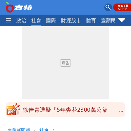
生活
政治
社會
國際
財經股市
體育
壹蘋民調
火
白海豚颱風影響！北捷活動延期一週 貓
空纜車、小巨蛋全面戒備
獨家｜台中國一特教生持掃把攻擊老師
女師右眼虹膜斷裂恐失明
「楊承勳」名字終於公開！被害人父淚喊
「終於能交代」 捐500萬獎學金延續愛
外送專法上路滿2週！Uber Eats曝外送
員收益變化
徐佳青遭疑「5年爽花2300萬公帑」 本
人回應了
苦苓拋震撼中國歷史言論！指唐朝根本不
壹蘋新聞網
社會