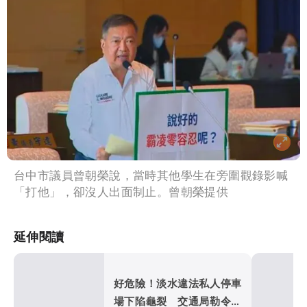
台中市議員曾朝榮說，當時其他學生在旁圍觀錄影喊
「打他」，卻沒人出面制止。曾朝榮提供
延伸閱讀
好危險！淡水違法私人停車
場下陷龜裂 交通局勒令封