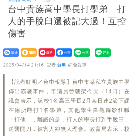
台中貴族高中學長打學弟 打
存在 再度被嗆：李白、杜甫用鮮卑文寫
白海豚颱風影響！北捷活動延期一週 貓
人的手脫臼還被記大過！互控
詩？
空纜車、小巨蛋全面戒備
獨家｜台中國一特教生持掃把攻擊老師
傷害
女師右眼虹膜斷裂恐失明
設為
贊助
我要
偏好
壹蘋
爆料
2025/04/14 21:16
記者
鮮明
綜合報導
【記者鮮明／台中報導】台中市某私立貴族中學
傳出霸凌事件，市議員曾朝榮今天（14日）在
議會表示，該校1名高三學長2月某日連2節下課
在廁所毆打1名學弟，其他學生圍觀錄影狂喊
「打他」；離譜的是，打人的學長打到手脫臼，
送醫開刀，被害人卻無人理會。教育局表示，校