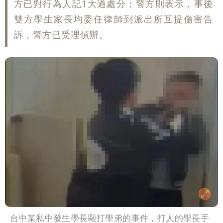
方已對行為人記1大過處分；警方則表示，事後
雙方學生家長均委任律師到派出所互提傷害告
訴，警方已受理偵辦。
台中某私中發生學長毆打學弟的事件，打人的學長手