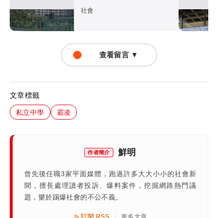
場下通牒
社會
查看留言 ▼
文章標籤
私立中學
霸凌
鮮明
作者簡介
曾先後任職3家平面媒體，跑過許多大大小小的社會新
聞，擅長處理讀者投訴、爆料案件，挖掘網路熱門議
題，樂於踢爆社會的不公不義。
訂閱 RSS
更多文章
|