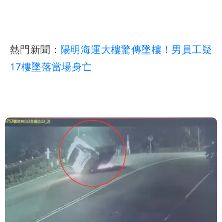
熱門新聞：
陽明海運大樓驚傳墜樓！男員工疑
17樓墜落當場身亡