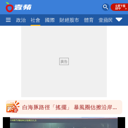
生活
政治
社會
國際
財經股市
體育
壹蘋民調
火
白海豚最快下午海警！大雨襲7縣市 明
恐發陸警
藍昔狂譙擋疫苗 慈濟真變「世紀大騙
局」！網朝聖翻車文笑了
川普出重手！禁中國機器人、逆變器進
口 防北京滲透供應鏈
慈濟被騙10億！陳時中一語成讖 王必
勝：時間久看出睿智
白海豚路徑「搖擺」 暴風圈估擦沿岸！
可能籠罩4縣市
白海豚4個關鍵時間點！專家：明晚起風