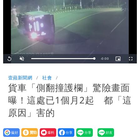
雨最大
老公外遇修復內幕！欣西亞曬牽手照「2
人身體卻僵硬」
白海豚最快下午海警！大雨襲7縣市 明
恐發陸警
藍昔狂譙擋疫苗 慈濟真變「世紀大騙
局」！網朝聖翻車文笑了
Remaining
-
0:00
Loaded
:
Replay
Unmute
Picture-
Fullsc
100.00%
in-
Picture
TimeÂ
壹蘋新聞網
社會
貨車「側翻撞護欄」驚險畫面
曝！這處已1個月2起 都「這
原因」害的
設為
贊助
我要