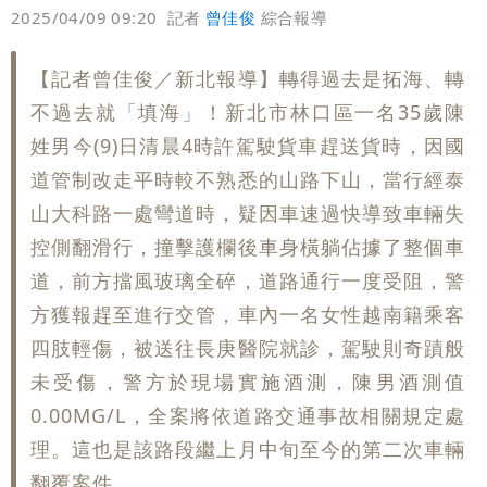
偏好
壹蘋
爆料
2025/04/09 09:20
記者
曾佳俊
綜合報導
【記者曾佳俊／新北報導】轉得過去是拓海、轉
不過去就「填海」！新北市林口區一名35歲陳
姓男今(9)日清晨4時許駕駛貨車趕送貨時，因國
道管制改走平時較不熟悉的山路下山，當行經泰
山大科路一處彎道時，疑因車速過快導致車輛失
控側翻滑行，撞擊護欄後車身橫躺佔據了整個車
道，前方擋風玻璃全碎，道路通行一度受阻，警
方獲報趕至進行交管，車內一名女性越南籍乘客
四肢輕傷，被送往長庚醫院就診，駕駛則奇蹟般
未受傷，警方於現場實施酒測，陳男酒測值
0.00MG/L，全案將依道路交通事故相關規定處
理。這也是該路段繼上月中旬至今的第二次車輛
翻覆案件。