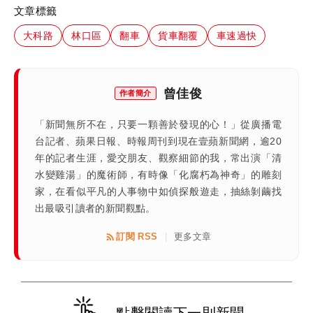
文章標籤
大科路
林口區
翻車
貨車翻覆
車速過快
曾佳俊
作者簡介
「新聞無所不在，只要一顆善於發現的心！」從廣播電
台記者、蘋果日報、時報周刊到現在壹蘋新聞網，逾20
年的記者生涯，愛交朋友、觀察細節的我，常出演「清
水變雞湯」的魔術師，有時像「化腐朽為神奇」的雕刻
家，在看似平凡的人事物中如偵探般遊走，抽絲剝繭找
出最吸引讀者的新聞觀點。
訂閱 RSS
更多文章
|
點擊閱讀下一則新聞