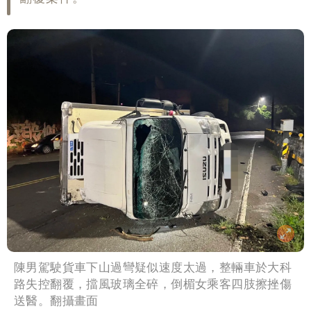
陳男駕駛貨車下山過彎疑似速度太過，整輛車於大科
路失控翻覆，擋風玻璃全碎，倒楣女乘客四肢擦挫傷
送醫。翻攝畫面