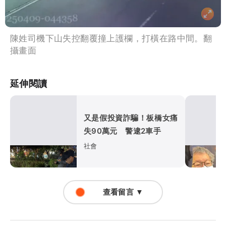
陳姓司機下山失控翻覆撞上護欄，打橫在路中間。翻
攝畫面
延伸閱讀
又是假投資詐騙！板橋女痛
失90萬元 警逮2車手
社會
查看留言 ▼