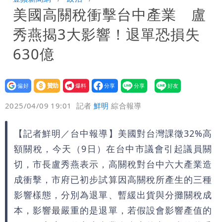
美國高關稅衝擊台中產業 盧
券
慈濟買BNT遭詐10億元 蔡英文：政府
秀燕揭3大影響！退單恐損失
很多謹慎判斷當時未被理解
630億
設為
贊助
我要
偏好
壹蘋
爆料
2025/04/09 19:01
記者
鮮明
綜合報導
【記者鮮明／台中報導】美國對台灣課徵32%高
額關稅，今天（9日）在台中市議會引起議員關
切，市長盧秀燕表示，高關稅對台中六大產業造
成衝擊，市府已初步試算因高關稅所產生的三種
影響樣態，分別為退單、暫緩出貨與分攤關稅成
本，影響最嚴重的是退單，若假設會影響產值的