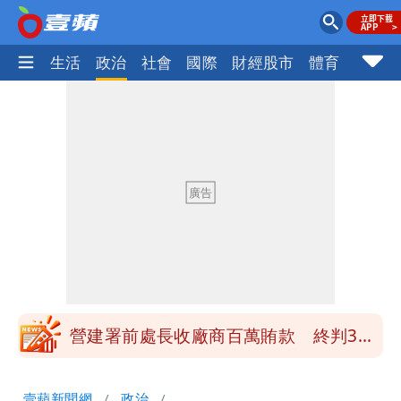
樂時尚
生活
政治
社會
國際
財經股市
體育
壹蘋民
高鐵「半導體列車」開跑！1招可拿優惠
券
慈濟買BNT遭詐10億元 蔡英文：政府
很多謹慎判斷當時未被理解
買BNT疫苗被詐10億元 慈濟3點聲明：
不排除民事訴訟求償
「陳時中怎麼有臉發文」 李明璇：讓詐
團有機會詐騙慈濟的就是民進黨
營建署前處長收廠商百萬賄款 終判3年
8月將入監
高鐵「半導體列車」開跑！1招可拿優惠
壹蘋新聞網
政治