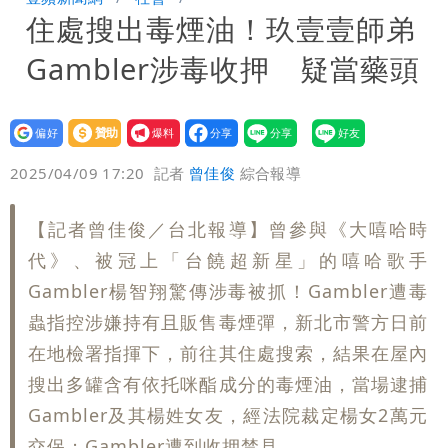
住處搜出毒煙油！玖壹壹師弟
次看
慈濟遭詐10億 他點名顏博文下台：認
Gambler涉毒收押 疑當藥頭
錯有那麼難嗎？
颱風相當有感！海警持續到明晨 北部風
雨這時才變小
五月天冠佑20歲女兒「遭AI假造不雅影
設為
贊助
我要
偏好
壹蘋
爆料
2025/04/09 17:20
記者
曾佳俊
綜合報導
像」 憤怒發聲：已截圖
最新風雨預測！今天「9地區」達停班課
標準
以色列媒體驚爆：伊朗最高領袖緊急送醫
【記者曾佳俊／台北報導】曾參與《大嘻哈時
代》、被冠上「台饒超新星」的嘻哈歌手
Gambler楊智翔驚傳涉毒被抓！Gambler遭毒
蟲指控涉嫌持有且販售毒煙彈，新北市警方日前
在地檢署指揮下，前往其住處搜索，結果在屋內
搜出多罐含有依托咪酯成分的毒煙油，當場逮捕
Gambler及其楊姓女友，經法院裁定楊女2萬元
交保；Gambler遭到收押禁見。