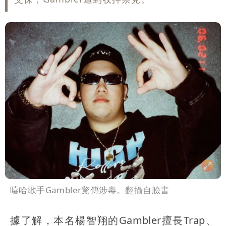
嘻哈歌手Gambler驚傳涉毒。翻攝自臉書
據了解，本名楊智翔的Gambler擅長Trap、