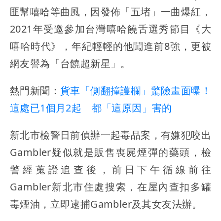
匪幫嘻哈等曲風，因發佈「五堵」一曲爆紅，
2021年受邀參加台灣嘻哈饒舌選秀節目《大
嘻哈時代》，年紀輕輕的他闖進前8強，更被
網友譽為「台饒超新星」。
熱門新聞：
貨車「側翻撞護欄」驚險畫面曝！
這處已1個月2起 都「這原因」害的
新北市檢警日前偵辦一起毒品案，有嫌犯咬出
Gambler疑似就是販售喪屍煙彈的藥頭，檢
警經蒐證追查後，前日下午循線前往
Gambler新北市住處搜索，在屋內查扣多罐
毒煙油，立即逮捕Gambler及其女友法辦。