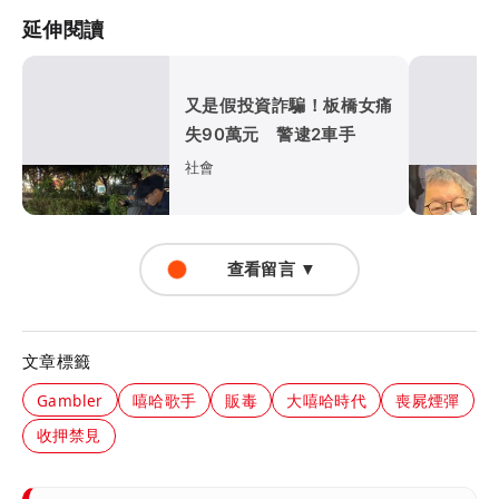
延伸閱讀
又是假投資詐騙！板橋女痛
失90萬元 警逮2車手
社會
查看留言 ▼
文章標籤
Gambler
嘻哈歌手
販毒
大嘻哈時代
喪屍煙彈
收押禁見