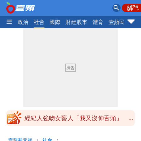
生活
政治
社會
國際
財經股市
體育
壹蘋民調
火
最新風雨預測！今天「9地區」達停班課
標準
以色列媒體驚爆：伊朗最高領袖緊急送醫
台北山區升級「大豪雨」！基隆北海岸逢
大潮 恐海水倒灌
澎湖13兒女擠住10坪屋 媽帶補助款離
家！縣府出手了
經紀人強吻女藝人「我又沒伸舌頭」 連
法官都怒了：相當噁心
桃園復興宣布今停班課！全台放假情形一
壹蘋新聞網
社會