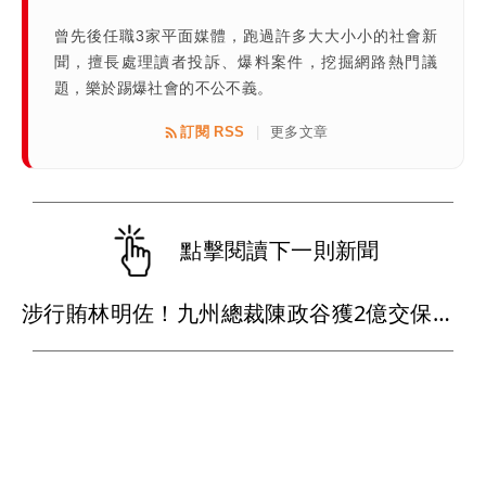
曾先後任職3家平面媒體，跑過許多大大小小的社會新
聞，擅長處理讀者投訴、爆料案件，挖掘網路熱門議
題，樂於踢爆社會的不公不義。
訂閱 RSS
更多文章
|
點擊閱讀下一則新聞
涉行賄林明佐！九州總裁陳政谷獲2億交保 這天籌不出保金延押2月