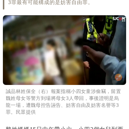
3罪最有可能構成的是妨害自由罪。
誠品林姓保全（右）報案指稱小四女童涉偷竊，留置
魏姓母女等警方到場將母女3人帶回，事後證明是烏
龍一場，遭魏母控告誣告、妨害自由及妨害名譽等3
罪。民眾提供