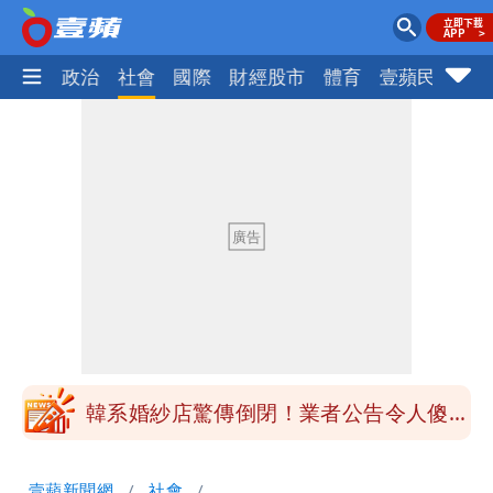
生活
政治
社會
國際
財經股市
體育
壹蘋民調
火
30坪實測「2個月電費1000元」 她奉
勸：真的不要關冷氣！
姜厚任女友不斷改名！她分析2大原因：
最大問題是幻想
熊本AEON爆炸釀7死 商場前設花壇逼
哭眾人
姜厚任女友捲債務官司！2員工討上千
萬 台大學長替她前夫抱不平
韓系婚紗店驚傳倒閉！業者公告令人傻
眼 新人怒吼：快還錢啦
30坪實測「2個月電費1000元」 她奉
壹蘋新聞網
社會