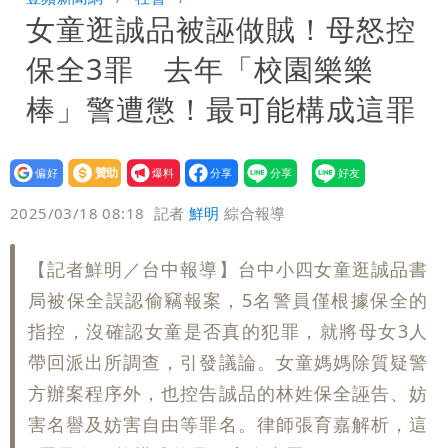
女童逛誠品被誣做賊！母怒控
勸：真的不要關冷氣！
姜厚任女友不斷改名！她分析2大原因：
保全3罪 去年「校園樂樂
最大問題是幻想
棒」警遭懲！最可能構成這罪
設為
贊助
我要
偏好
壹蘋
爆料
2025/03/18 08:18
記者
鮮明
綜合報導
【記者鮮明／台中報導】台中小四女童逛誠品書
局被保全誤認偷竊報案，5名警員僅根據保全的
指控，沒確認女童是否真的犯罪，就將母女3人
帶回派出所調查，引發議論。女童媽媽除質疑警
方辦案程序外，也控告誠品的林姓保全誣告、妨
害名譽及妨害自由等罪名。律師張育嘉解析，這