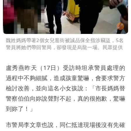
魏姓媽媽帶著2個女兒逛街被誠品保全指涉竊盜，5名
警員將她們帶回警局，卻發現是烏龍一場。民眾提供
盧秀燕昨天（17日）受訪時坦承警員處理的
過程中不夠細膩，造成孩童驚嚇，會要求警方
檢討改善，並向這名小女孩說：「市長媽媽替
警察伯伯向妳說聲對不起，真的很抱歉，驚嚇
到妳了！」
市警局李文章也說，同仁抵達現場後
沒有先確