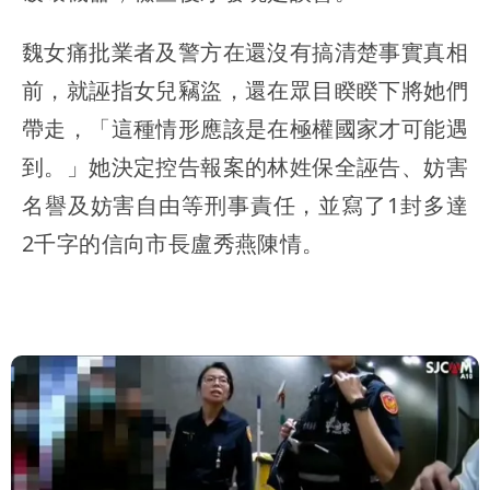
魏女痛批業者及警方在還沒有搞清楚事實真相
前，就誣指女兒竊盜，還在眾目睽睽下將她們
帶走，「這種情形應該是在極權國家才可能遇
到。」她決定控告報案的林姓保全誣告、妨害
名譽及妨害自由等刑事責任，並寫了1封多達
2千字的信向市長盧秀燕陳情。