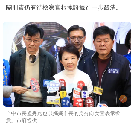
關刑責仍有待檢察官根據證據進一步釐清。
台中市長盧秀燕也以媽媽市長的身分向女童表示歉
意。市府提供