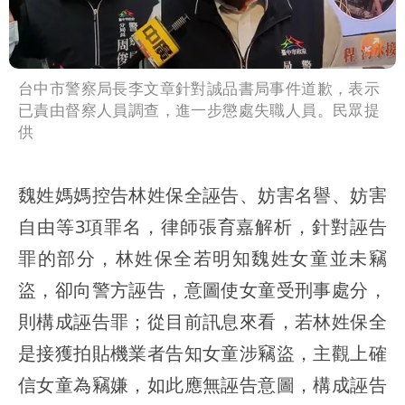
台中市警察局長李文章針對誠品書局事件道歉，表示
已責由督察人員調查，進一步懲處失職人員。民眾提
供
魏姓媽媽控告林姓保全誣告、妨害名譽、妨害
自由等3項罪名，律師張育嘉解析，針對誣告
罪的部分，林姓保全若明知魏姓女童並未竊
盜，卻向警方誣告，意圖使女童受刑事處分，
則構成誣告罪；從目前訊息來看，若林姓保全
是接獲拍貼機業者告知女童涉竊盜，主觀上確
信女童為竊嫌，如此應無誣告意圖，構成誣告