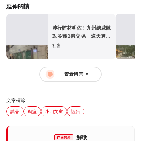
延伸閱讀
涉行賄林明佐！九州總裁陳
政谷獲2億交保 這天籌不
出保金延押2月
社會
查看留言 ▼
文章標籤
誠品
竊盜
小四女童
誣告
鮮明
作者簡介