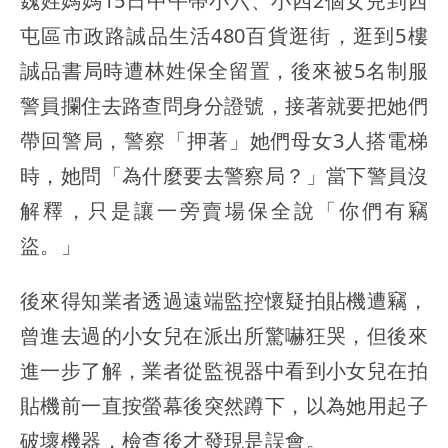
魏姓媽媽15日中午帶小六、小四2個女兒到西
屯區市政路誠品生活480百貨逛街，逛到5樓
誠品書局時遭林姓保全留置，後來被5名制服
警員攔住去路查問身分證號，接著就要把她們
帶回警局，警察「押著」她們母女3人搭電梯
時，她問「為什麼要去警察局？」當下警員沒
解釋，只是讓一旁賣場保全說「你們有竊
盜。」
後來得知業者透過遠端監控懷疑拍貼機遭竊，
曾進去過的小女兒在派出所驚嚇狂哭，但後來
進一步了解，業者從監視器中看到小女兒在拍
貼機前一直按螢幕後突然蹲下，以為她用起子
破壞機器，檢查後才發現是誤會。