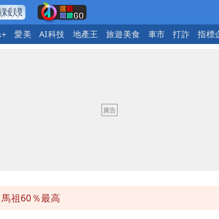
愛美
AI科技
地產王
旅遊美食
車市
打詐
指標
s+
原因
遭起訴
班全取消
到北部
馬祖60％最高
原因