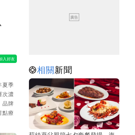
、
相關
新聞
年夏季
層次濃
。品牌
甜點療
茹絲葵父親節七夕套餐登場 海