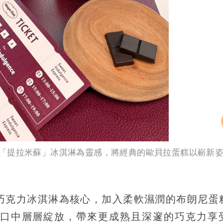
「提拉米蘇」冰淇淋為靈感，將經典的歐貝拉蛋糕以嶄新
巧克力冰淇淋為核心，加入柔軟濕潤的布朗尼蛋
口中層層綻放，帶來更成熟且深邃的巧克力享