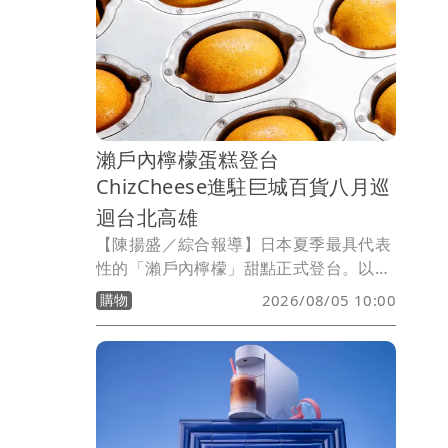
起。
瀨戶內檸檬蛋糕登台
ChizCheese進駐巨城百貨八月巡
迴台北高雄
【陳揚盛／綜合報導】日本夏季最具代表
性的「瀨戶內檸檬」甜點正式登台。以北
海道生乳酪蛋糕打響名號的
購物
2026/08/05 10:00
ChizCheese，首間百貨專櫃進駐新竹Big
City遠東巨城購物中心，同步推出全新
「瀨戶內檸檬蛋糕」，主打日本廣島縣瀨
戶內檸檬製作，並以神還原整顆檸檬的造
型吸引目光，讓消費者免飛日本也能品嚐
夏季人氣甜點。此外，品牌8月將展開台