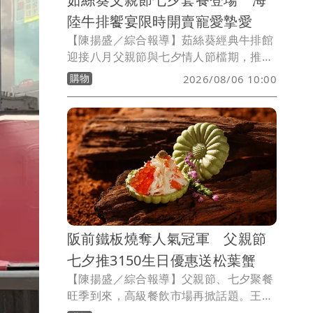
陸牛排饗宴限時開賣寵愛摯愛
【陳揚盛／綜合報導】茹絲葵經典牛排館
迎接八月父親節與七夕情人節檔期，推出
期間限定節慶套餐，以經典牛排、海陸主
購物
2026/08/06 10:00
餐及精緻甜點打造節日饗宴，分別於8/7
至8/9、8/17至8/23限時供應，希望陪伴
消費者與家人、伴侶共度重要時刻。
阪前鐵板燒奪人氣冠軍 父親節
七夕推3150生日優惠送松葉蟹
【陳揚盛／綜合報導】父親節、七夕聚餐
旺季到來，高級餐飲市場再掀話題。王品
集團旗下頂級鐵板燒品牌「阪前鐵板燒」