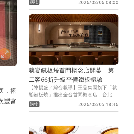
購物
2026/08/06 08:00
日前拿下《網路溫度計DailyView》「十
大人氣高級鐵板燒品牌」冠軍，並趁勢推
出父親節、七夕限定優惠，結合日文
「3150（Saikō，最棒）」諧音梗，只要
生日月份或日期符合指定數字，即可獲贈
「松葉蟹海鮮珠寶盒」，搶攻節慶聚餐商
機。
就饗鐵板燒首間概念店開幕 第
二客66折升級平價鐵板體驗
【陳揚盛／綜合報導】王品集團旗下「就
底，搭
饗鐵板燒」推出全台首間概念店，台北長
次豐富
安東店今(8/5)起試營運，以「恰到好處的
購物
2026/08/05 18:46
輕奢與煙火氣」為設計主軸，全面升級空
間、餐點與服務體驗，新增前菜款待、多
元鐵板料理及70分鐘用餐時間，希望重新
定義平價鐵板燒市場，餐點最低278元