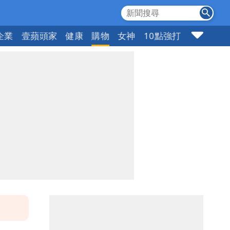
企業
壹蘋頭家
健康
購物
女神
10點強打