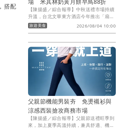
場 米其林奶黃月餅早鳥88折
，搭配
【陳揚盛／綜合報導】中秋送禮市場持續
升溫，台北文華東方酒店今年推出「扇享
中秋．蝶舞芳華」系列中秋月餅禮盒，以
旅遊美食
2026/08/04 10:00
典藏級刺繡藝術結合東方美學，推出米其
林一星「雅閣」手工奶黃月餅、經典廣式
月餅及首度推出的雙入廣式月餅禮袋，即
日起開放預購，8/9前預購付款可享六入
禮盒88折、雙入禮袋9折優惠。
父親節機能男裝夯 免燙襯衫與
涼感西裝搶攻商務市場
【陳揚盛／綜合報導】父親節送禮旺季到
來，加上夏季高溫持續，兼具舒適、機能