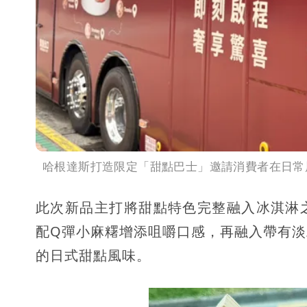
哈根達斯打造限定「甜點巴士」邀請消費者在日常
此次新品主打將甜點特色完整融入冰淇淋
配Q彈小麻糬增添咀嚼口感，再融入帶有
的日式甜點風味。