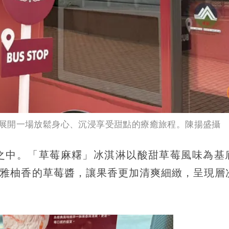
展開一場放鬆身心、沉浸享受甜點的療癒旅程。陳揚盛攝
之中。「草莓麻糬」冰淇淋以酸甜草莓風味為基
淡雅柚香的草莓醬，讓果香更加清爽細緻，呈現層