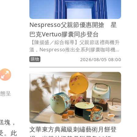
北、高雄快閃巡迴，擴大搶攻夏季甜點市
場。
Nespresso父親節優惠開搶 星
巴克Vertuo膠囊同步登台
【陳揚盛／綜合報導】父親節送禮商機升
溫，Nespresso推出全系列膠囊咖啡機限
時優惠，即日起至8/12祭出最低3300元
購物
2026/08/05 08:00
起優惠價，並推出多款限定咖啡機與膠囊
組合，滿足不同族群的居家咖啡需求。同
時，星巴克®Nespresso Vertuo系列咖
啡膠囊也正式在台上市，六款經典咖啡風
姿態呈
味首度支援VERTUO系統，讓消費者在家
即可重現熟悉的星巴克咖啡館體驗。
糕塊，
文華東方典藏級刺繡藝術月餅登
受。此