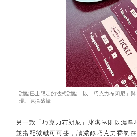
甜點巴士限定的法式甜點，以「巧克力布朗尼」與
現。陳揚盛攝
另一款「巧克力布朗尼」冰淇淋則以濃厚
並搭配微鹹可可醬，讓濃醇巧克力香氣在