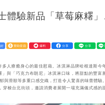
遭起訴
士體驗新品「草莓麻糬」
好
贊助壹蘋
我要爆料
許多人療癒身心的最佳慰藉。冰淇淋品牌哈根達斯今
糬」與「巧克力布朗尼」冰淇淋口味，將甜點的豐富
濃郁與滑順等多重口感交織，打造令人驚喜的味蕾體驗
活動，穿梭台北街頭，邀請消費者展開一場充滿儀式感的