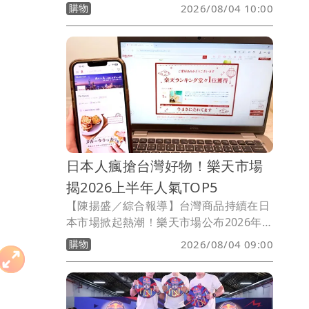
與正式感的男裝需求明顯升溫。近年消費
購物
2026/08/04 10:00
者選購商務服飾時，不再只看重版型與外
觀，更重視涼感、抗皺、易保養及多場合
穿搭等功能性，帶動機能男裝市場持續成
長，也促使品牌紛紛推出結合科技面料與
實用設計的新產品，搶攻父親節送禮與夏
季換季商機。
日本人瘋搶台灣好物！樂天市場
揭2026上半年人氣TOP5
【陳揚盛／綜合報導】台灣商品持續在日
本市場掀起熱潮！樂天市場公布2026年上
半年日本消費者最愛台灣商品TOP5，從
購物
2026/08/04 09:00
傳統伴手禮到生活用品、專業職人工具，
台灣品牌正逐漸走入日本消費者日常。榜
單中甜點仍是最大熱門，包括「甜滿香蔥
牛軋餅」、「漢坊餅藝伯爵珍珠流心」及