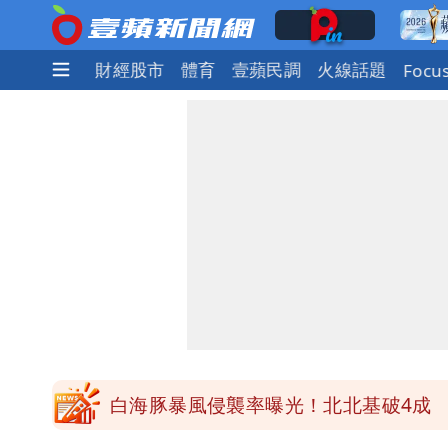
社會
國際
財經股市
體育
壹蘋民調
火線話題
Focu
「台股今年不只5萬點！」財經網美曝
展場上演持槍押人！模特經紀人＋員工
白海豚進逼！航港局啟動淨空 部分航
白海豚龜速擦邊？專家：暴風圈可能掃
白海豚暴風侵襲率曝光！北北基破4成 
「台股今年不只5萬點！」財經網美曝