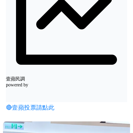
🔴壹蘋投票請點此