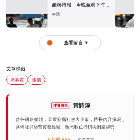
豪雨特報 今晚至明下午受
影響
生活
查看留言 ▼
文章標籤
鼎泰豐
漲價
黃詩淳
作者簡介
曾任網路媒體，喜歡發掘社會大小事，擅長內容撰寫，
具備社群經營實務經驗，熟悉數位行銷與網路趨勢。
訂閱 RSS
更多文章
|