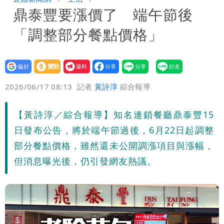
鼎泰豐要漲價了 端午節後
8校停課不停班
「調整部分餐點價格」
設為
贊助
我要
偏好
壹蘋
爆料
2026/06/17 08:13
記者
黃詩淳
綜合報導
【黃詩淳／綜合報導】知名連鎖餐廳鼎泰豐15
日發布公告，將於端午節過後，6月22日起調整
部分餐點價格，雖然還未公開調漲項目與漲幅，
但消息曝光後，仍引發網友熱議。