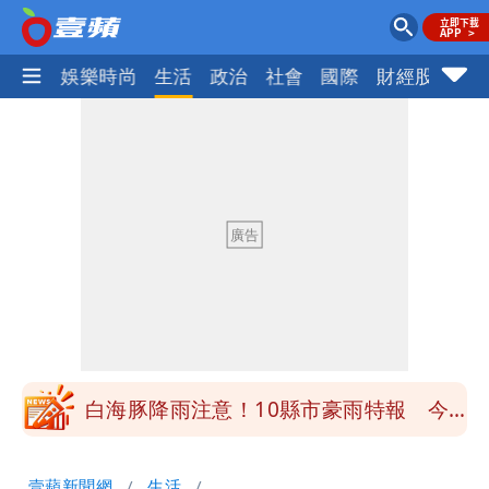
熱門
娛樂時尚
生活
政治
社會
國際
財經股市
體
白海豚降雨注意！10縣市豪雨特報 今
晚至明下午受影響
颱風假來了！連江縣明停班課 竹縣山區
8校停課不停班
穿中國貨內褲逛街「整件掉出裙底」
OL哀號：在同事眼前顏面盡失
「我是台灣人」胸章竟是中國製
Cheap：愛台灣只是發財的口號
白海豚降雨注意！10縣市豪雨特報 今
晚至明下午受影響
颱風假來了！連江縣明停班課 竹縣山區
壹蘋新聞網
生活