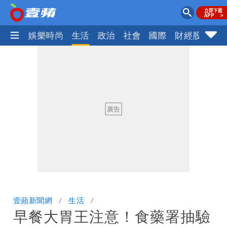
熱門
娛樂時尚
生活
政治
社會
國際
財經股市
體
壹蘋新聞網
生活
早餐大胃王注意！食藥署抽驗