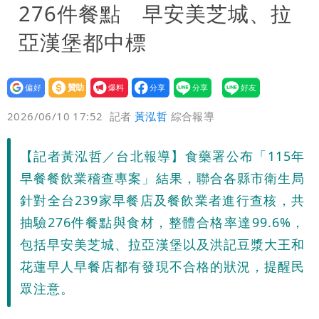
276件餐點 早安美芝城、拉
亞漢堡都中標
設為
贊助
我要
偏好
壹蘋
爆料
2026/06/10 17:52
記者
黃泓哲
綜合報導
【記者黃泓哲／台北報導】食藥署公布「115年
早餐餐飲業稽查專案」結果，聯合各縣市衛生局
針對全台239家早餐店及餐飲業者進行查核，共
抽驗276件餐點與食材，整體合格率達99.6%，
包括早安美芝城、拉亞漢堡以及洪記豆漿大王和
花蓮早人早餐店都有發現不合格的狀況，提醒民
眾注意。