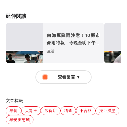
延伸閱讀
白海豚降雨注意！10縣市
豪雨特報 今晚至明下午受
影響
生活
查看留言 ▼
文章標籤
早餐
大胃王
飲食店
稽查
不合格
拉亞漢堡
早安美芝城