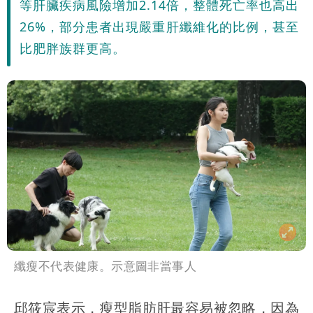
等肝臟疾病風險增加2.14倍，整體死亡率也高出
26%，部分患者出現嚴重肝纖維化的比例，甚至
比肥胖族群更高。
纖瘦不代表健康。示意圖非當事人
邱筱宸表示，瘦型脂肪肝最容易被忽略，因為