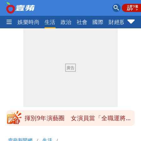
熱門
娛樂時尚
生活
政治
社會
國際
財經股市
體
白海豚發威！內褲掛陽台被吹走 議員神
回1句笑翻10萬人
白海豚不放假「跟巴威差別在這裡」 蔣
萬安：這很清楚標準一致
館長打3劑高端疫苗諷刺「生理食鹽
水」 王浩宇揚言告發
「琵鷺」颱風生成！三颱共舞路徑曝光
揮別9年演藝圈 女演員當「全職運將」
公布收入比拍戲賺更多
他二刷《蜘蛛人》一路劇透 周圍觀眾氣
壹蘋新聞網
生活