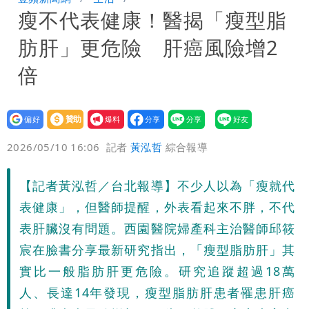
瘦不代表健康！醫揭「瘦型脂
炸開扁
白海豚發威！內褲掛陽台被吹走 議員神
肪肝」更危險 肝癌風險增2
回1句笑翻10萬人
白海豚不放假「跟巴威差別在這裡」 蔣
倍
萬安：這很清楚標準一致
設為
贊助
我要
偏好
壹蘋
爆料
2026/05/10 16:06
記者
黃泓哲
綜合報導
【記者黃泓哲／台北報導】不少人以為「瘦就代
表健康」，但醫師提醒，外表看起來不胖，不代
表肝臟沒有問題。西園醫院婦產科主治醫師邱筱
宸在臉書分享最新研究指出，「瘦型脂肪肝」其
實比一般脂肪肝更危險。研究追蹤超過18萬
人、長達14年發現，瘦型脂肪肝患者罹患肝癌