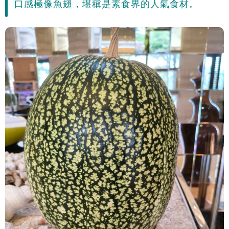
口感極像魚翅，堪稱是素食界的人氣食材。