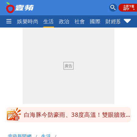
熱門
娛樂時尚
生活
政治
社會
國際
財經股市
體
白海豚「大轉彎」機率非常小！明強度有
變化
1元商品開搶！超市、量販週末優惠 父
親節吃牛排、海鮮
楊千霈一打二帶女兒出國 崩潰哭得極狼
狽
白海豚颱風來襲！北市開放3區疏散門紅
黃線停車
白海豚今防豪雨、38度高溫！雙眼牆致
「海豚跳」
名醫「掛蔣萬安布條」被出征！他大笑：
壹蘋新聞網
生活