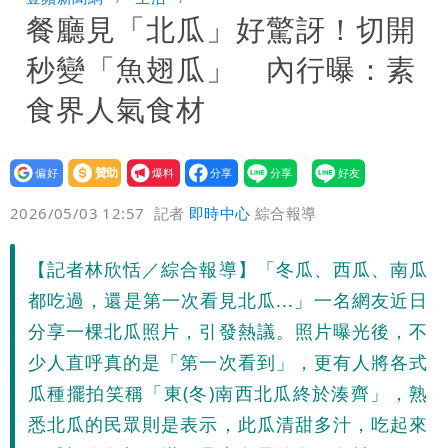
餐廳見「北瓜」好驚訝！切開
每天看診到半夜
慈濟爆世紀大騙局 AIT發文高級酸！他
秒變「魚翅瓜」 內行曝：素
笑：真的很會
白海豚大亂！航空66架次取消、船班39
食界人氣食材
航次停航
姜厚任不信嫩女友「辣手摧花」 創演藝
設為
贊助
我要
工會最遺憾1事
白海豚勾到「台灣陸地」了！雙眼牆旋
偏好
壹蘋
爆料
2026/05/03 12:57
記者
即時中心
綜合報導
繞 路徑擺盪
特斯拉衝夜市…猛撞12車！民眾嚇「賓士
【記者林欣恬／綜合報導】「冬瓜、西瓜、南瓜
救好幾條人命」
他揭日本捐AZ疫苗秘辛「專為台生
都吃過，還是第一次看見北瓜...」一名網友近日
產」：終還陳時中清白
白海豚「大轉彎」機率非常小！明強度有
分享一棵北瓜照片，引發熱議。照片曝光後，不
少人直呼真的是「第一次看到」，更有人將各式
變化
1元商品開搶！超市、量販週末優惠 父
瓜種擺拍笑稱「東(冬)南西北瓜終於湊齊」，熟
悉北瓜的民眾則是表示，此瓜清甜多汁，吃起來
親節吃牛排、海鮮