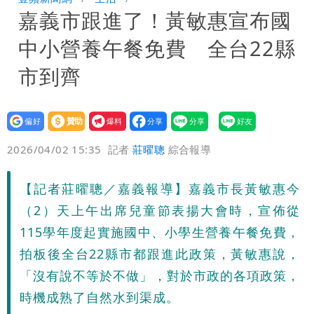
嘉義市跟進了！黃敏惠宣布國
團有機會詐騙慈濟的就是民進黨
營建署前處長收廠商百萬賄款 終判3年
中小營養午餐免費 全台22縣
8月將入監
當年缺疫苗缺快篩缺口罩 王鴻薇：陳時
市到齊
中哪來勇氣要別人道歉
設為
贊助
我要
偏好
壹蘋
爆料
2026/04/02 15:35
記者
莊曜聰
綜合報導
【記者莊曜聰／嘉義報導】嘉義市長黃敏惠今
（2）天上午出席兒童節表揚大會時，宣佈從
115學年度起實施國中、小學生營養午餐免費，
拍板後全台22縣市都跟進此政策，黃敏惠說，
「沒有說不等於不做」，對於市政的各項政策，
時機成熟了自然水到渠成。