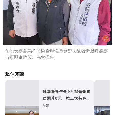
年初大嘉義馬拉松協會與議員參選人陳致愷就呼籲嘉
市府跟進政策。協會提供
延伸閱讀
桃園營養午餐9月起每餐補
助調升6元 推三大特色升
級讓孩子愛上午餐
生活