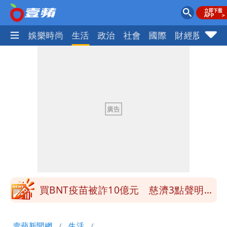
熱門
娛樂時尚
生活
政治
社會
國際
財經股市
體
營建署前處長收廠商百萬賄款 終判3年
8月將入監
當年缺疫苗缺快篩缺口罩 王鴻薇：陳時
中哪來勇氣要別人道歉
兆基風暴！前董座李建成移送北檢 是否
聲押？交保？複訊後揭曉
慈濟買BNT遭詐10億元 蔡英文：政府
很多謹慎判斷當時未被理解
買BNT疫苗被詐10億元 慈濟3點聲明：
不排除民事訴訟求償
「陳時中怎麼有臉發文」 李明璇：讓詐
壹蘋新聞網
生活