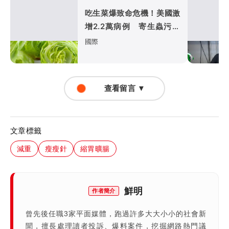
吃生菜爆致命危機！美國激
增2.2萬病例 寄生蟲污染
惹禍（壹蘋10點強打）
國際
查看留言 ▼
文章標籤
減重
瘦瘦針
縮胃曠腸
鮮明
作者簡介
曾先後任職3家平面媒體，跑過許多大大小小的社會新
聞，擅長處理讀者投訴、爆料案件，挖掘網路熱門議