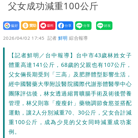
父女成功減重100公斤
設為
贊助
我要
偏好
壹蘋
爆料
2026/04/02 17:45
記者
鮮明
綜合報導
【記者鮮明／台中報導】台中市43歲林姓女子
體重高達141公斤，68歲的父親也有107公斤，
父女倆長期受到「三高」及肥胖體型影響生活，
經中國醫藥大學附設醫院國際代謝形體醫學中心
團隊評估後，林女透過縮胃曠腸手術及術後營養
管理，林父則靠「瘦瘦針」藥物調節食慾並搭配
運動，讓2人分別減重70、30公斤，父女合計減
重100公斤，成為少見的父女同時減重成功案
例。