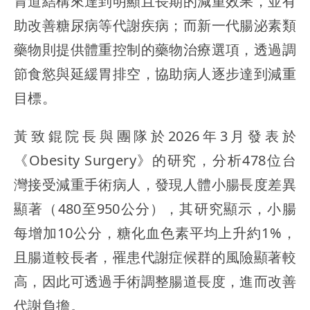
胃道結構來達到明顯且長期的減重效果，並有
助改善糖尿病等代謝疾病；而新一代腸泌素類
藥物則提供體重控制的藥物治療選項，透過調
節食慾與延緩胃排空，協助病人逐步達到減重
目標。
黃致錕院長與團隊於2026年3月發表於
《Obesity Surgery》的研究，分析478位台
灣接受減重手術病人，發現人體小腸長度差異
顯著（480至950公分），其研究顯示，小腸
每增加10公分，糖化血色素平均上升約1%，
且腸道較長者，罹患代謝症候群的風險顯著較
高，因此可透過手術調整腸道長度，進而改善
代謝負擔。