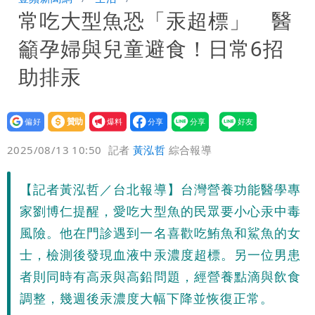
常吃大型魚恐「汞超標」 醫
團有機會詐騙慈濟的就是民進黨
營建署前處長收廠商百萬賄款 終判3年
籲孕婦與兒童避食！日常6招
8月將入監
當年缺疫苗缺快篩缺口罩 王鴻薇：陳時
助排汞
中哪來勇氣要別人道歉
設為
贊助
我要
偏好
壹蘋
爆料
2025/08/13 10:50
記者
黃泓哲
綜合報導
【記者黃泓哲／台北報導】台灣營養功能醫學專
家劉博仁提醒，愛吃大型魚的民眾要小心汞中毒
風險。他在門診遇到一名喜歡吃鮪魚和鯊魚的女
士，檢測後發現血液中汞濃度超標。另一位男患
者則同時有高汞與高鉛問題，經營養點滴與飲食
調整，幾週後汞濃度大幅下降並恢復正常。