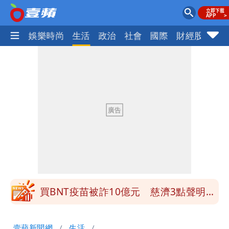
熱門
娛樂時尚
生活
政治
社會
國際
財經股市
體
營建署前處長收廠商百萬賄款 終判3年
8月將入監
當年缺疫苗缺快篩缺口罩 王鴻薇：陳時
中哪來勇氣要別人道歉
兆基風暴！前董座李建成移送北檢 是否
聲押？交保？複訊後揭曉
慈濟買BNT遭詐10億元 蔡英文：政府
很多謹慎判斷當時未被理解
買BNT疫苗被詐10億元 慈濟3點聲明：
不排除民事訴訟求償
「陳時中怎麼有臉發文」 李明璇：讓詐
壹蘋新聞網
生活