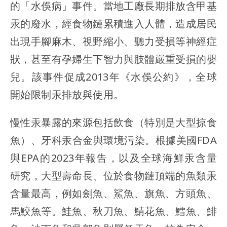
的「水俁病」事件。當地工廠長期排放含甲基
汞的廢水，經食物鏈累積進入人體，造成居民
出現手腳麻木、視野縮小、聽力受損等神經症
狀，甚至有孕婦生下智力與肢體嚴重受損的嬰
兒。該事件促成2013年《水俁公約》，全球
開始限制汞排放與使用。
慢性汞暴露的來源包括飲食（特別是大型掠食
魚）、牙科汞合金與環境污染。根據美國FDA
與EPA的2023年報告，以及全球海鮮汞含量
研究，大型壽命長、位於食物鏈頂端的魚類汞
含量最高，例如劍魚、鯊魚、旗魚、方頭魚、
馬鮫魚等。鮭魚、秋刀魚、鯖花魚、鱈魚、鯡