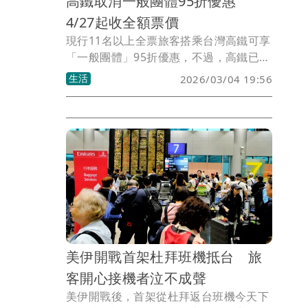
高鐵取消一般團體95折優惠
4/27起收全額票價
現行11名以上全票旅客搭乘台灣高鐵可享
「一般團體」95折優惠，不過，高鐵已修
訂旅客運送契約，3月30日起預訂4月27
生活
2026/03/04 19:56
日（含）後的團體票優惠剩「指定車次團
體」及「校外教學團體」，一般團體不再
享95折優惠。
美伊開戰首架杜拜班機抵台 旅
客開心接機者泣不成聲
美伊開戰後，首架從杜拜返台班機今天下