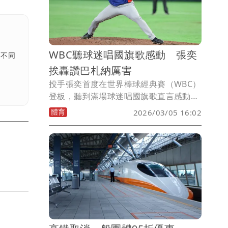
WBC聽球迷唱國旗歌感動 張奕
多不同
挨轟讚巴札納厲害
投手張奕首度在世界棒球經典賽（WBC）
登板，聽到滿場球迷唱國旗歌直言感動，
6局僅花2球抓出局數、化解滿壘危機，但
體育
2026/03/05 16:02
續投挨轟，張奕直言，「折到還能過
牆」，是巴札納厲害。