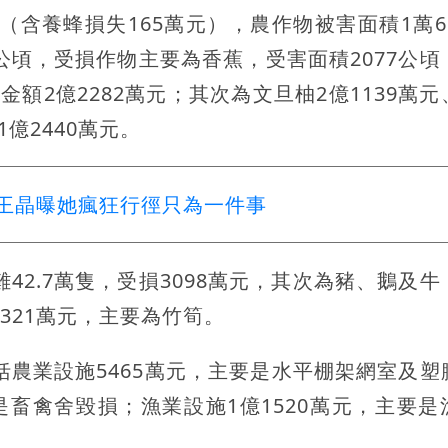
（含養蜂損失165萬元），農作物被害面積1萬66
0公頃，受損作物主要為香蕉，受害面積2077公頃
金額2億2282萬元；其次為文旦柚2億1139萬
1億2440萬元。
王晶曝她瘋狂行徑只為一件事
42.7萬隻，受損3098萬元，其次為豬、鵝及牛
321萬元，主要為竹筍。
括農業設施5465萬元，主要是水平棚架網室及塑
是畜禽舍毀損；漁業設施1億1520萬元，主要是