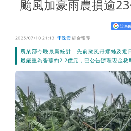
颱風加豪雨農損逾23
設為偏
2025/07/10 21:13
李逸安
綜合報導
農業部今晚最新統計，先前颱風丹娜絲及近
最嚴重為香蕉約2.2億元，已公告辦理現金