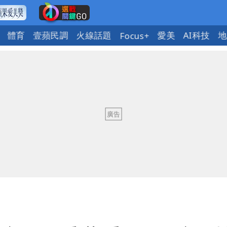
體育
壹蘋民調
火線話題
愛美
AI科技
地
Focus+