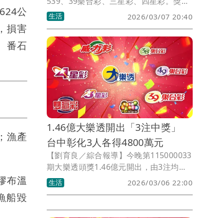
539、39樂合彩、三星彩、四星彩。獎號
24公
如有誤植，請以開獎單位公告為準。
生活
2026/03/07 20:40
，損害
元、番石
1.46億大樂透開出「3注中獎」
；漁產
台中彰化3人各得4800萬元
【劉育良／綜合報導】今晚第115000033
期大樂透頭獎1.46億元開出，由3注均
分，每注各得0.48億元。
膠布溫
生活
2026/03/06 22:00
漁船毀