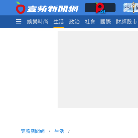
焦點
熱門
娛樂時尚
生活
政治
社會
國際
財經股市
壹蘋新聞網
生活