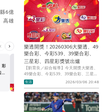
縣6億
）、高雄
樂透開獎！20260306大樂透、49
樂合彩、今彩539、39樂合彩、
三星彩、四星彩獎號出爐
今彩
1.46億大樂透開出「3
【劉育良／綜合報導】今天開獎大樂透、
四星
獎」 台中彰化3人各得480
49樂合彩、今彩539、39樂合彩、三星
彩、四星彩。獎號如有誤植，請以開獎單
元
生活
生活
2026/03/06 20:48
位公告為準。