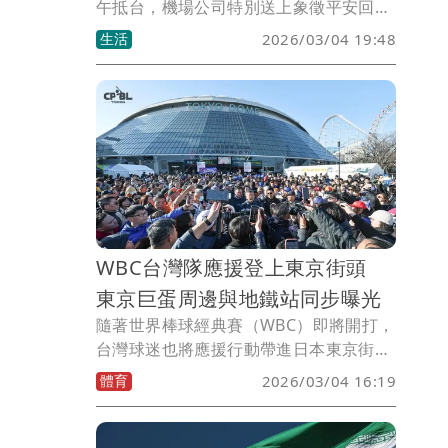
午抵台，機場公司特別送上象徵平安回家
的蘋果酥給旅客，返台民眾有人直呼要吃
生活
2026/03/04 19:48
豬腳麵線，也有接機家人抱著久違的親人
泣不成聲。
WBC台灣隊應援登上東京街頭
東京巨蛋周邊與地鐵站同步曝光
隨著世界棒球經典賽（WBC）即將開打，
台灣球迷也將應援行動帶進日本東京街
頭。從東京巨蛋周邊大型螢幕，到JR多個
體育
2026/03/04 16:19
站點，Team Taiwan應援影片與廣告陸續
上線，形成一條橫跨東京市區的「應援打
卡路線」，為台灣隊加油造勢。