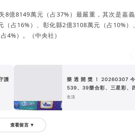
8億8149萬元（占37%）最嚴重，其次是嘉義
萬元（占16%）、彰化縣2億3108萬元（占10%
元（占4%）。（中央社）
守護
樂透開獎！20260307
539、39樂合彩、三星彩、
彩獎號出爐
生活
查看留言 ▼