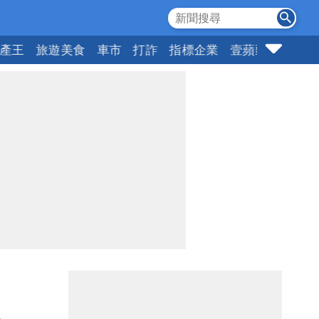
產王
旅遊美食
車市
打詐
指標企業
壹蘋頭家
健康