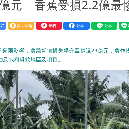
億元 香蕉受損2.2億最
好
贊助壹蘋
我要爆料
日豪雨影響，農業災情損失攀升至超過23億元，農作
救助及低利貸款地區及項目。