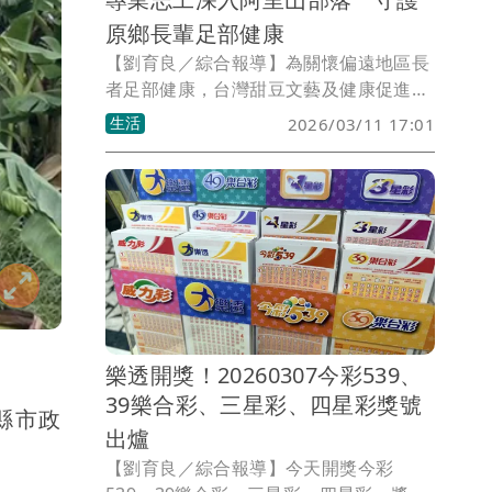
原鄉長輩足部健康
【劉育良／綜合報導】為關懷偏遠地區長
者足部健康，台灣甜豆文藝及健康促進協
會與中華高滲透水冷光照護協會，今天攜
生活
2026/03/11 17:01
手嘉義縣社會局等單位，深入阿里山鄉山
美部落文健站，舉辦「足步在雲端，踏實
阿里山」關懷活動，為部落長者進行專業
足部照護。
樂透開獎！20260307今彩539、
39樂合彩、三星彩、四星彩獎號
縣市政
出爐
【劉育良／綜合報導】今天開獎今彩