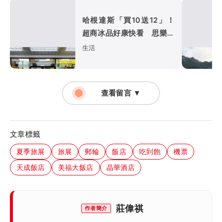
哈根達斯「買10送12」！
超商冰品好康快看 思樂冰
僅10元
生活
查看留言 ▼
文章標籤
夏季旅展
旅展
郵輪
飯店
吃到飽
機票
天成飯店
美福大飯店
晶華酒店
莊偉祺
作者簡介