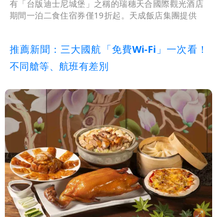
有「台版迪士尼城堡」之稱的瑞穗天合國際觀光酒店
期間一泊二食住宿券僅19折起。天成飯店集團提供
推薦新聞：三大國航「免費Wi-Fi」一次看！
不同艙等、航班有差別