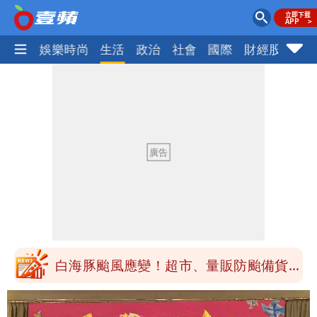
熱門
娛樂時尚
生活
政治
社會
國際
財經股市
體
純棉衣物吸汗「臭到想丟」 內行曝原
因！2材質夏天別穿
王祖賢息影22年罕見現身機場 59歲零
修圖真實狀態曝光
白海豚颱風影響！北捷活動延期一週 貓
空纜車、小巨蛋全面戒備
苦苓拋震撼中國歷史言論！指唐朝根本不
存在 再度被嗆：李白、杜甫用鮮卑文寫
白海豚颱風應變！超市、量販防颱備貨
詩？
180噸 買1送1開搶
颱風白海豚攪局！淡水漁人碼頭煙火秀延