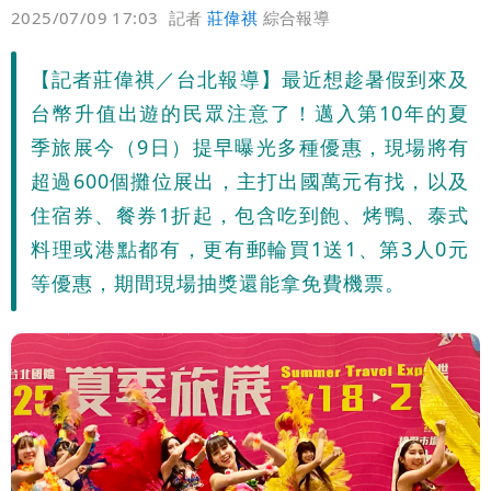
偏好
壹蘋
爆料
2025/07/09 17:03
記者
莊偉祺
綜合報導
【記者莊偉祺／台北報導】最近想趁暑假到來及
台幣升值出遊的民眾注意了！邁入第10年的夏
季旅展今（9日）提早曝光多種優惠，現場將有
超過600個攤位展出，主打出國萬元有找，以及
住宿券、餐券1折起，包含吃到飽、烤鴨、泰式
料理或港點都有，更有郵輪買1送1、第3人0元
等優惠，期間現場抽獎還能拿免費機票。