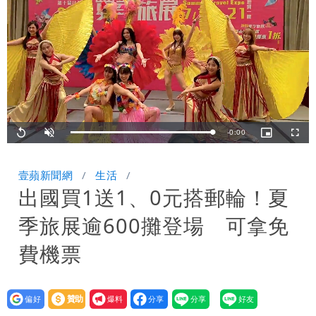
期 要改到8/30壓軸登場
星巴克聯名泡泡瑪特！星冰樂可拿免費好
康
純棉衣物吸汗「臭到想丟」 內行曝原
因！2材質夏天別穿
王祖賢息影22年罕見現身機場 59歲零
修圖真實狀態曝光
Remaining
-
0:00
Loaded
:
Replay
Unmute
Picture-
Fullsc
100.00%
in-
Picture
TimeÂ
壹蘋新聞網
生活
出國買1送1、0元搭郵輪！夏
季旅展逾600攤登場 可拿免
費機票
設為
贊助
我要