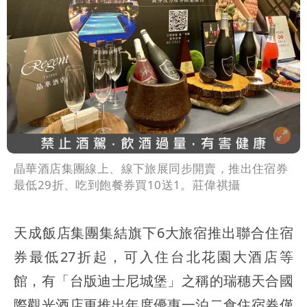
晶華酒店集團線上、線下旅展同步開賣，推出住宿券
最低29折、吃到飽餐券買10送1。莊偉祺攝
天成飯店集團集結旗下6大旅宿推出聯合住宿
券最低27折起，可入住台北花園大酒店等
館，有「台版迪士尼城堡」之稱的瑞穗天合國
際觀光酒店更推出年度優惠一泊二食住宿券僅