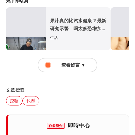
延伸閱讀
果汁真的比汽水健康？最新
研究示警 喝太多恐增加高
血壓風險
生活
查看留言 ▼
文章標籤
控糖
代謝
即時中心
作者簡介