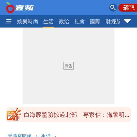
熱門
娛樂時尚
生活
政治
社會
國際
財經股市
體
「楊承勳」名字終於公開！被害人父淚喊
「終於能交代」 捐500萬獎學金延續愛
白海豚颱風逼近！鄭明典示警「恐遇黑潮
變強」 路徑分歧藏警訊：不利強度維持
高希均辭世享耆壽90歲 畢生推動閱讀
與進步觀念
內馬爾開到「寶可夢神包」後徹底入坑
砸重金再買一整桌卡盒
白海豚驚險掠過北部 專家估：海警明發
布 陸警可能相對低
「楊承勳」名字終於公開！被害人父淚喊
壹蘋新聞網
生活