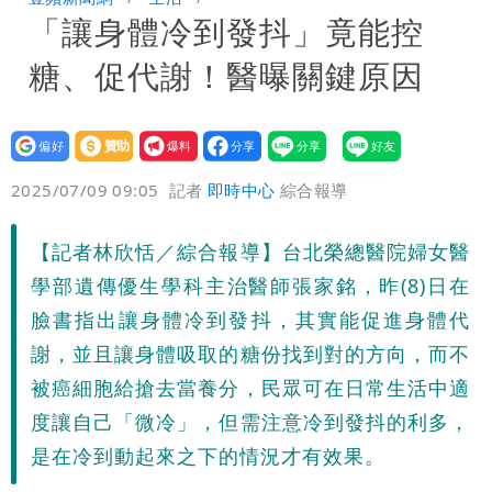
「讓身體冷到發抖」竟能控
「終於能交代」 捐500萬獎學金延續愛
白海豚颱風逼近！鄭明典示警「恐遇黑潮
糖、促代謝！醫曝關鍵原因
變強」 路徑分歧藏警訊：不利強度維持
設為
贊助
我要
偏好
壹蘋
爆料
2025/07/09 09:05
記者
即時中心
綜合報導
【記者林欣恬／綜合報導】台北榮總醫院婦女醫
學部遺傳優生學科主治醫師張家銘，昨(8)日在
臉書指出讓身體冷到發抖，其實能促進身體代
謝，並且讓身體吸取的糖份找到對的方向，而不
被癌細胞給搶去當養分，民眾可在日常生活中適
度讓自己「微冷」，但需注意冷到發抖的利多，
是在冷到動起來之下的情況才有效果。