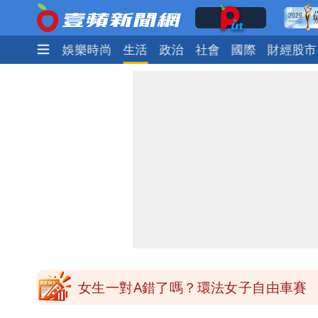
焦點
熱門
娛樂時尚
生活
政治
社會
國際
財經股市
台北今天竟沒颱風假 沈伯洋競選總幹
白海豚發威！內褲掛陽台被吹走 議員神
桃園又要大停水！最長一早到晚上七點
民間採購BNT源頭 鄭運鵬：有群人故
女生一對A錯了嗎？環法女子自由車賽