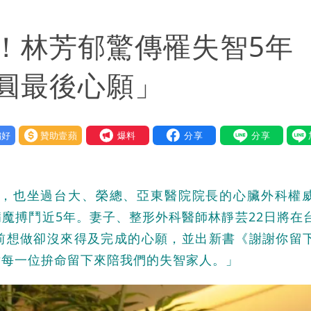
2建議：這是保護慈濟
！林芳郁驚傳罹失智5
事痛罵「蔣萬安無能無恥」
回1句笑翻10萬人
圓最後心願」
好
贊助壹蘋
我要爆料
，也坐過台大、榮總、亞東醫院院長的心臟外科權
魔搏鬥近5年。妻子、整形外科醫師林靜芸22日將在
前想做卻沒來得及完成的心願，並出新書《謝謝你留
謝每一位拚命留下來陪我們的失智家人。」