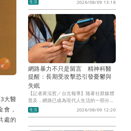
生活
2026/08/09 13:18
術給付，涵蓋整形外科、神經外科、骨
科、消化系外科及大腸直腸外科等領域，
預計最快9月實施。此舉希望讓高難度、
風險高且耗時的重症手術獲得更合理報
酬，穩定外科醫師投入重症醫療的意願，
避免醫療人力持續流失。
網路暴力不只是留言 精神科醫
提醒：長期受攻擊恐引發憂鬱與
失眠
【記者黃泓哲／台北報導】隨著社群媒體
3大醫
普及，網路已成為現代人生活的一部分，
但也讓網路霸凌問題日益嚴重。精神科醫
金會，
生活
2026/08/09 12:20
師楊聰財表示，許多人以為惡意留言只是
共處的
幾句話，事實上對當事人來說，可能造成
長期焦慮、失眠，甚至留下難以抹滅的心