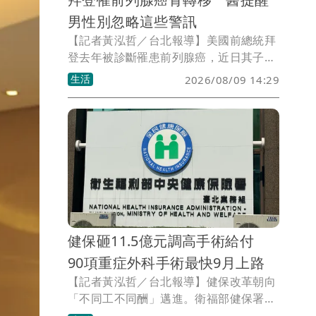
男性別忽略這些警訊
【記者黃泓哲／台北報導】美國前總統拜
登去年被診斷罹患前列腺癌，近日其子韓
特透露，癌細胞已擴散並轉移至骨骼，再
生活
2026/08/09 14:29
度引發外界對前列腺癌的關注。醫師指
出，前列腺癌是男性常見癌症之一，好發
於50歲以上族群，部分患者與家族遺傳有
關。如果父親或兄弟曾罹患前列腺癌，風
險可能提高2倍以上；若家族中有多人罹
病，風險還會進一步增加。此外，慢性發
炎、攝護腺炎、高脂飲食等因素，也可能
提高罹癌機率。
健保砸11.5億元調高手術給付
90項重症外科手術最快9月上路
【記者黃泓哲／台北報導】健保改革朝向
「不同工不同酬」邁進。衛福部健保署宣
布，將投入11.5億元調升90項重症外科手