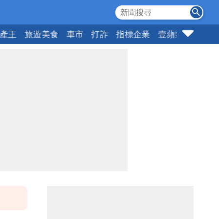
產王
旅遊美食
車市
打詐
指標企業
壹蘋頭家
健康