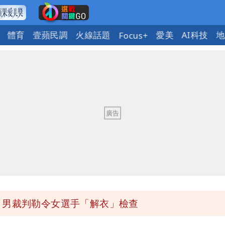
體育
壹蘋民調
火線話題
愛美
AI科技
地
Focus+
事痛罵「蔣萬安無能無恥」
回1句笑翻10萬人
都沒水用
意「洗腦台灣人兩觀念」
 男裁判勒令女選手「解衣」檢查