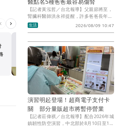
醫點名5種爸爸最容易傷腎
【記者黃泓哲／台北報導】父親節將至，
腎臟科醫師洪永祥提醒，許多爸爸長年為
家庭打拚，卻常把自己的健康擺在最後，
生活
2026/08/09 10:47
等到身體出現警訊才發現腎功能已經嚴重
受損。洪永祥分享，一名52歲卡車司機長
期熬夜工作、腰痛就靠止痛藥撐著，直到
給付
網路暴力不只是留言 精神
日前突然暈倒送醫，檢查才發現腎功能已
路
提醒：長期受攻擊恐引發憂
惡化到尿毒症程度，未來必須接受長期洗
失眠
生活
腎治療。
演習明起登場！超商電子支付卡
關 部分量販超市將暫停營業
【記者莊偉祺／台北報導】配合2026年城
鎮韌性防空演習，中北部於8月10日至13