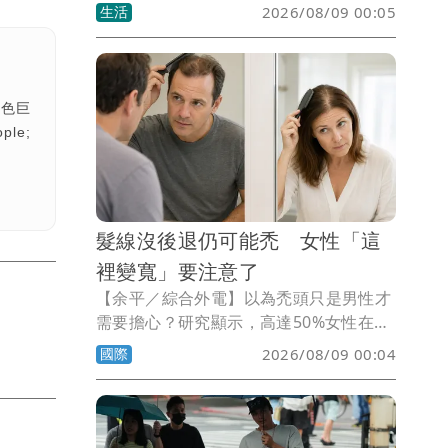
日陸續登場行動網路降速演練，超商、超
生活
2026/08/09 00:05
市量販也公布因應措施，包含將暫停部分
電子支付、APP部分功能恐受影響，更有
配合演習暫停營業。
白色巨
ple;
髮線沒後退仍可能禿 女性「這
裡變寬」要注意了
【余平／綜合外電】以為禿頭只是男性才
需要擔心？研究顯示，高達50%女性在70
歲前也會出現雄性禿，但女性通常不是髮
國際
2026/08/09 00:04
線後退，而是頭頂逐漸稀疏，經常拖到分
線愈來愈寬才察覺。