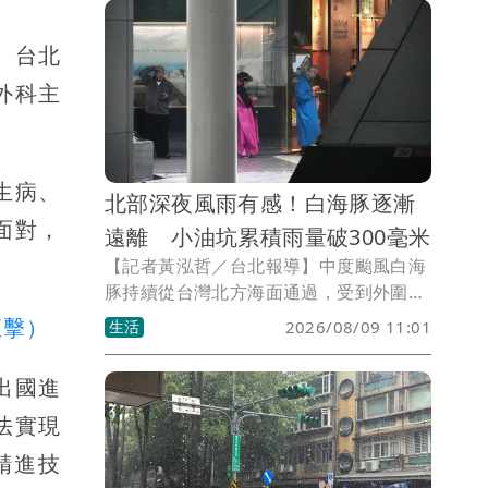
理創傷。近年國內外都曾發生因網路霸凌
導致嚴重心理問題的案例，顯示網路暴力
、台北
絕非只是虛擬世界的衝突，而是真實存在
外科主
的心理傷害。
生病、
北部深夜風雨有感！白海豚逐漸
面對，
遠離 小油坑累積雨量破300毫米
【記者黃泓哲／台北報導】中度颱風白海
豚持續從台灣北方海面通過，受到外圍環
流影響，北台灣從深夜開始出現明顯風
直擊）
生活
2026/08/09 11:01
雨。根據氣象署資料，白海豚9日上午8時
位於台北北北東方約360公里海面，以每
出國進
小時16公里速度向西北西移動，近中心最
法實現
大風速每秒33公尺。氣象署指出，颱風強
度略為減弱，暴風圈也有逐漸縮小趨勢，
精進技
但仍持續影響台灣北部海域及周邊天氣。