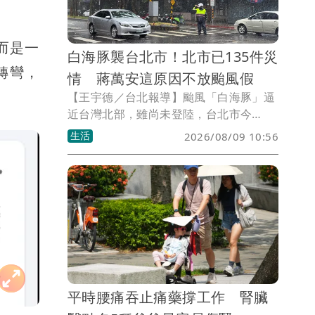
而是一
白海豚襲台北市！北市已135件災
轉彎，
情 蔣萬安這原因不放颱風假
【王宇德／台北報導】颱風「白海豚」逼
近台灣北部，雖尚未登陸，台北市今
（9）日已明顯感受到強風豪雨威力，多
生活
2026/08/09 10:56
個行政區接連傳出路樹倒塌、招牌掉落及
建物、施工設施受損等災情，截至上午已
累計約135件，其中18件仍在搶修，所幸
目前未傳出人員傷亡。
平時腰痛吞止痛藥撐工作 腎臟