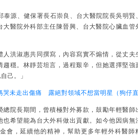
長邱泰源、健保署長石崇良、台大醫院院長吳明賢
台大醫院外科部主任陳晉興、台大醫院心臟血管
體人洪淑惠共同撰寫，內容寫實不煽情，從丈夫
情趨穩。林靜芸坦言，過程艱辛，但她選擇堅強
他自己。」
y見媽哭未走出傷痛 露絕對領域不想當明星（狗仔
榮總院長期間，曾積極對外募款，鼓勵年輕醫師
他也希望能為台大外科做出貢獻。如今他因病無
金會，延續他的精神，幫助更多年輕外科醫師