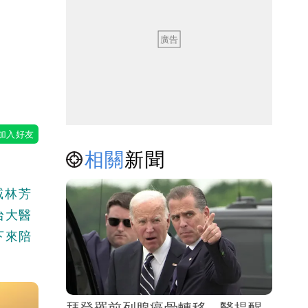
年
相關
新聞
威林芳
台大醫
下來陪
拜登罹前列腺癌骨轉移 醫提醒