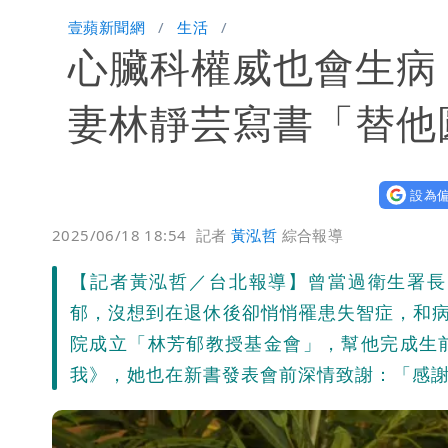
有人利用「上人」掏空慈濟？ 張景森提
壹蘋新聞網
生活
心臟科權威也會生病
台北今天竟沒颱風假 沈伯洋競選總幹
白海豚發威！內褲掛陽台被吹走 議員神
妻林靜芸寫書「替他
設為偏
2025/06/18 18:54
記者
黃泓哲
綜合報導
【記者黃泓哲／台北報導】曾當過衛生署長
郁，沒想到在退休後卻悄悄罹患失智症，和病
院成立「林芳郁教授基金會」，幫他完成生
我》，她也在新書發表會前深情致謝：「感