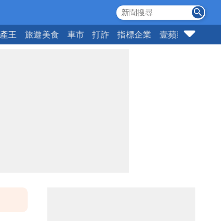
產王
旅遊美食
車市
打詐
指標企業
壹蘋頭家
健康