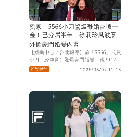
對此，姜厚任今天做出回應。
獨家｜5566小刀驚爆離婚台玻千
金！已分居半年 徐莉玲風波意
外掀豪門婚變內幕
【娛樂中心／台北報導】前「5566」成員
小刀（彭康育）驚爆豪門婚變！他2012年
迎娶台玻二千金林文晴（Tina），當年豪
娛樂時尚
2026/08/07 12:13
砸逾500萬元舉辦世紀婚宴，羨煞演藝圈
與上流社會，沒想到這段童話婚姻竟早已
悄悄畫下句點。近日因繼岳母徐莉玲槓上
王菲事件持續延燒，也意外掀出台玻豪門
另一樁祕辛。《壹蘋新聞網》獨家接獲爆
料，小刀與Tina其實早已低調離婚，，兩
名子女目前主要由Tina照顧。至於婚變原
因，一位熟識Tina的朋友透露，疑似因小
刀多年來「沒有特別作為」，最終成了壓