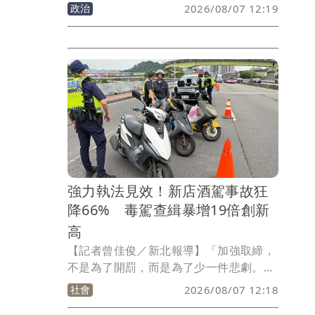
質詢時，公開播放多段影片，指控民進黨
政治
2026/08/07 12:19
桃園市長參選人黃世杰日前出席農業部農
田水利署桃園管理處舉辦的活動時，不僅
身穿競選背心，現場還有農水署桃園管理
處長黃華煌同台，不但幫忙拉票甚至帶頭
高喊「黃世杰凍蒜」，活動還發送市價超
過200元的雞蛋禮盒，質疑中央機關涉嫌
動用公家資源替特定候選人助選，恐已踩
到行政中立甚至賄選紅線。
強力執法見效！新店酒駕事故狂
降66% 毒駕查緝暴增19倍創新
高
【記者曾佳俊／新北報導】「加強取締，
不是為了開罰，而是為了少一件悲劇。」
新店警分局持續對酒、毒駕祭出高強度執
社會
2026/08/07 12:18
法，今年1月至7月底共查獲酒駕289件、