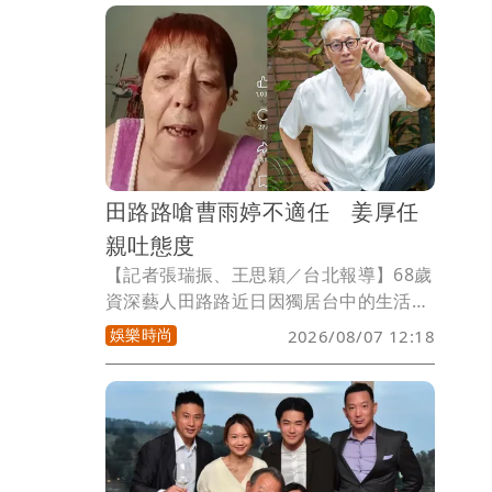
毒駕321件，其中毒駕查緝數更較去年同
期暴增近19倍，創下歷年新高；值得注意
的是，在警方持續攔查與熱點部署下，轄
內酒駕交通事故僅發生5件，較去年同期
15件大幅下降66.7%，顯示強力執法已逐
步發揮嚇阻效果。
田路路嗆曹雨婷不適任 姜厚任
親吐態度
【記者張瑞振、王思穎／台北報導】68歲
資深藝人田路路近日因獨居台中的生活狀
況引發外界關注，資深女星池秋美接連兩
娛樂時尚
2026/08/07 12:18
度發文，砲轟演藝工會理事長曹雨婷；資
深音樂人許常德也公開表達對曹雨婷的不
滿。田路路昨更在社群平台開直播，直接
點名曹雨婷，直言對方「不配當演藝工會
理事長」，同時喊話曾任演藝工會理事長
的資深藝人姜厚任，希望他能出面發聲。