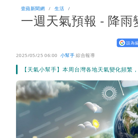
買疫苗被詐10億！她籲慈濟公開說明
壹蘋新聞網
生活
一週天氣預報 - 降
蔡英文變「台東蔡主委」嚇壞一堆人！
白海豚颱風攪局父親節！明雨量「紅
設為偏
女律師詐慈濟10億 坐擁232公斤黃
2025/05/25 06:00
小幫手
綜合報導
明金成離世留下雙胞胎 4歲兒與老師
【天氣小幫手】本周台灣各地天氣變化頻繁
演習登場！搭雙鐵、航班3大注意事項
慈濟遭詐10.6億！網紅揪聲明「疑點
蔣萬安民調只贏5％「現任優勢去哪？
97萬網紅「肥大叔」驚傳猝逝！最後