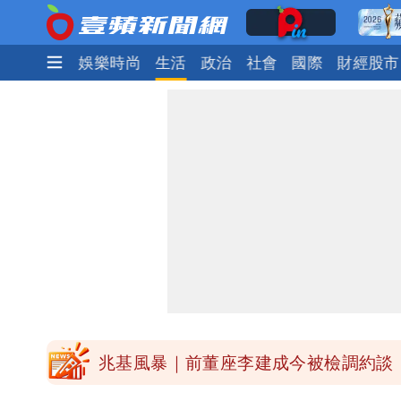
焦點
熱門
娛樂時尚
生活
政治
社會
國際
財經股市
慈濟被騙10億！陳時中一語成讖 王
中國賣家被踢爆在網購平台「租人頭」
白海豚今下午2點半發海警！陸警機率
關之琳爆「奶孫戀」愛上小36歲男模 
兆基風暴｜前董座李建成今被檢調約談