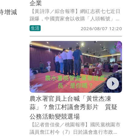
企業
【黃詩淳／綜合報導】網紅志祺七七近日
時增減
踢爆，中國賣家會以收購「人頭帳號」的
方式，在蝦皮假冒成台灣本土店家，台灣
生活
2026/08/07 12:20
基進台北市港湖議員參選人吳欣岱見狀痛
批，「這對台灣社會造成兩個極大的危
害」，她也喊話蝦皮等電商網站必須擔起
平台責任，政府相關單位也必須硬起來。
農水署官員上台喊「黃世杰凍
蒜」？詹江村議會秀影片 質疑
公務活動變競選場
【記者曾佳俊／桃園報導】國民黨桃園市
議員詹江村今（7）日於議會進行市政總