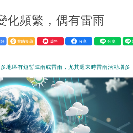
 捐款人有權知真相
雨變化頻繁，偶有雷雨
他驚：戰局變五五波
到發紫」
好
贊助壹蘋
我要爆料
金仍接案！同業酸：我輩楷模
一段對話催淚
，多地區有短暫陣雨或雷雨，尤其週末時雷雨活動增多
快看
重重」 1細節避而不談
」媒體人嘆：真的該緊張了
身影曝 網驚覺不對