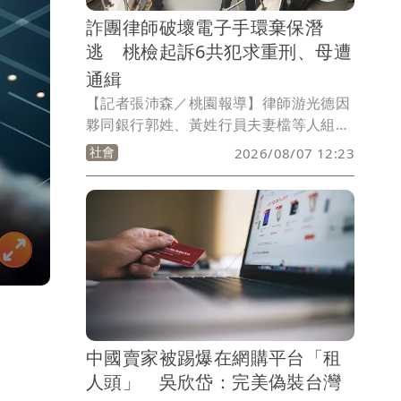
詐團律師破壞電子手環棄保潛
逃 桃檢起訴6共犯求重刑、母遭
通緝
【記者張沛森／桃園報導】律師游光德因
夥同銀行郭姓、黃姓行員夫妻檔等人組成
詐騙集團，透過虛擬貨幣及人頭公司洗
社會
2026/08/07 12:23
錢，獲利1.1億元，經桃園地檢署依加重
詐欺等罪嫌起訴後諭知250萬元交保，限
制出境出海及電子監控。未料游男於3月
22日棄保潛逃出境，案經檢警追查出接應
游男的陳姓男子和5名偷渡集團成員，今
天（7日）偵結起訴，求處3年至8年6月不
等有期徒刑。
中國賣家被踢爆在網購平台「租
人頭」 吳欣岱：完美偽裝台灣