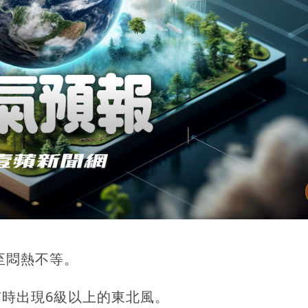
必勝：時間久看出睿智
 吳欣岱：完美偽裝台灣企業
至悶熱不等。
時出現6級以上的東北風。