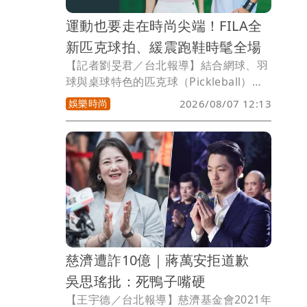
垮這段婚姻的最後一根稻草。
運動也要走在時尚尖端！FILA全
新匹克球拍、緩震跑鞋時髦全場
【記者劉旻君／台北報導】結合網球、羽
球與桌球特色的匹克球（Pickleball），
因入門門檻低加上運動強度溫和，近年來
娛樂時尚
2026/08/07 12:13
迅速在全球爆紅。如今，運動時尚品牌
FILA也跟上這股熱潮，將基因中的網球美
學注入新領域，預告將於9月在台灣推出
專業匹克球與球拍，讓更多台灣人親自感
受這項新興運動的魅力。
慈濟遭詐10億｜蔣萬安拒道歉
吳思瑤批：死鴨子嘴硬
【王宇德／台北報導】慈濟基金會2021年