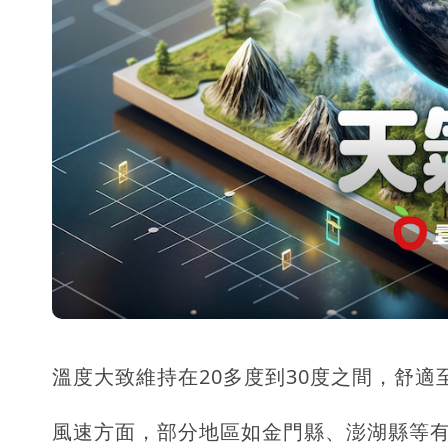
慈濟被騙10億！陳時中一語成讖 王
中國賣家被踢爆在網購平台「租人頭」
溫度大致維持在20多度到30度之間，舒適
風速方面，部分地區如金門縣、澎湖縣等有