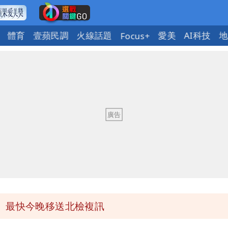
體育
壹蘋民調
火線話題
愛美
AI科技
地
Focus+
必勝：時間久看出睿智
 吳欣岱：完美偽裝台灣企業
最高是這縣市
她親發聲回應了
 最快今晚移送北檢複訊