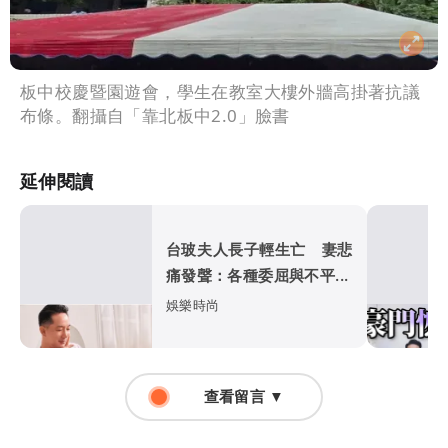
板中校慶暨園遊會，學生在教室大樓外牆高掛著抗議
布條。翻攝自「靠北板中2.0」臉書
延伸閱讀
台玻夫人長子輕生亡 妻悲
痛發聲：各種委屈與不平...
娛樂時尚
查看留言 ▼