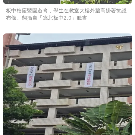
板中校慶暨園遊會，學生在教室大樓外牆高掛著抗議
布條。翻攝自「靠北板中2.0」臉書