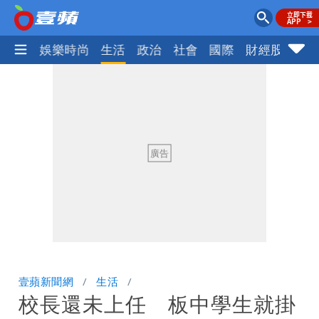
熱門
娛樂時尚
生活
政治
社會
國際
財經股市
體
壹蘋新聞網
生活
校長還未上任 板中學生就掛