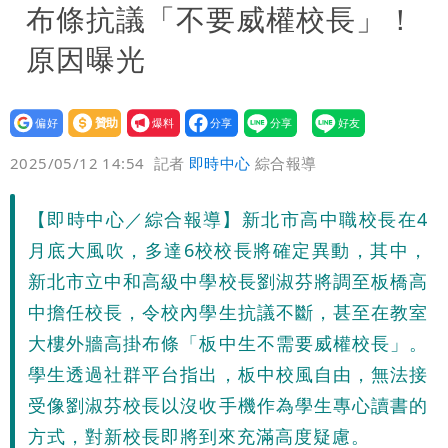
布條抗議「不要威權校長」！
原因曝光
設為
贊助
我要
偏好
壹蘋
爆料
2025/05/12 14:54
記者
即時中心
綜合報導
【即時中心／綜合報導】新北市高中職校長在4
月底大風吹，多達6校校長將確定異動，其中，
新北市立中和高級中學校長劉淑芬將調至板橋高
中擔任校長，令校內學生抗議不斷，甚至在教室
大樓外牆高掛布條「板中生不需要威權校長」。
學生透過社群平台指出，板中校風自由，無法接
受像劉淑芬校長以沒收手機作為學生專心讀書的
方式，對新校長即將到來充滿高度疑慮。