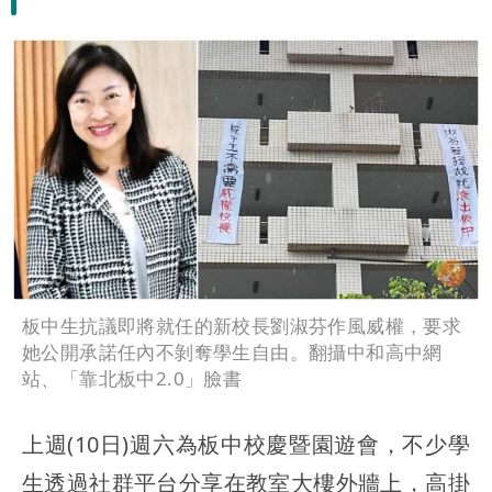
板中生抗議即將就任的新校長劉淑芬作風威權，要求
她公開承諾任內不剝奪學生自由。翻攝中和高中網
站、「靠北板中2.0」臉書
上週(10日)週六為板中校慶暨園遊會，不少學
生透過社群平台分享在教室大樓外牆上，高掛