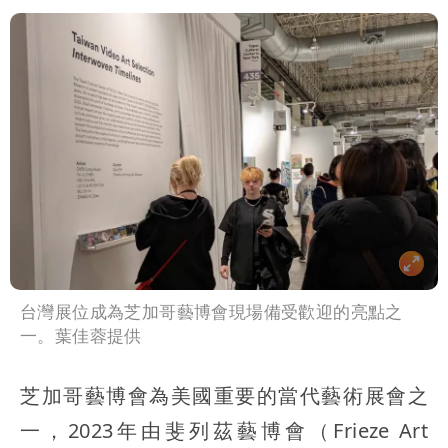
像」 憤怒發聲：已截圖
最新風雨預測！今天「9地區」達停班課
標準
姜厚任女友3碩1博都在騙？ 精神科醫
師：「幻謊者」無法治
台灣展位成為芝加哥藝博會現場備受歡迎的亮點之
一。葉佳蓉提供
芝加哥藝博會為美國重要的當代藝術展會之
一，2023年由斐列茲藝博會（Frieze Art