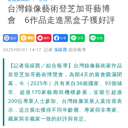
台灣錄像藝術登芝加哥藝博
他崩潰喊完蛋
黑面嫁女席開200桌搞成演唱會 她嫌高
會 6作品走進黑盒子獲好評
調轉為感動「這是他愛我的方式」
以色列媒體驚爆：伊朗最高領袖緊急送醫
台北山區升級「大豪雨」！基隆北海岸逢
設為
贊助
我要
偏好
壹蘋
爆料
2025/05/01 14:17
記者
張綵茜
綜合報導
大潮 恐海水倒灌
澎湖13兒女擠住10坪屋 媽帶補助款離
家！縣府出手了
經紀人強吻女藝人「我又沒伸舌頭」 連
【記者張綵茜／綜合報導】台灣錄像藝術家作品
首登芝加哥藝術博覽會，為期4天的展會圓滿閉
法官都怒了：相當噁心
桃園復興宣布今停班課！全台放假情形一
幕，今（2025年）共有來自36個國家、93個城
市、超過170家藝廊與機構參展，並吸引超過
次看
慈濟遭詐10億 他點名顏博文下台：認
200位專業人士參加。台灣錄像策展人葉佳蓉表
錯有那麼難嗎？
颱風相當有感！海警持續到明晨 北部風
示，這次展出獲得不同年齡層、專家與非專家、
藏家與非藏家一致的好評與肯定。
雨這時才變小
五月天冠佑20歲女兒「遭AI假造不雅影