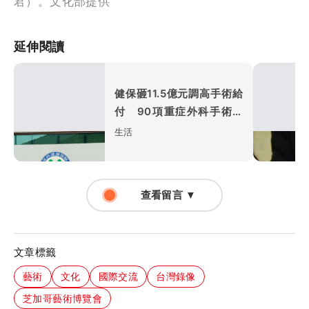
君）。文化部提供
延伸閱讀
健保砸11.5億元調高手術給
付 90項重症外科手術最
快9月上路
生活
查看留言 ▼
文章標籤
藝術
文化
國際交流
台灣錄像
芝加哥藝術博覽會