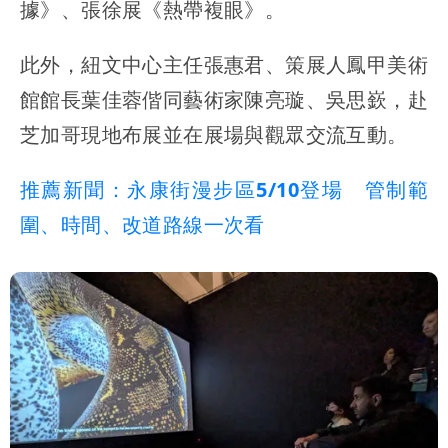
據》、張徐展《熱帶複眼》。
此外，紐文中心主任張惠君、策展人鳳甲美術
館館長葉佳蓉偕同藝術家陳亮璇、吳思嶔，赴
芝加哥現地布展並在展場與觀眾交流互動。
推薦新聞：永康街漫步區5/10登場 管制範
圍、時間、改道路線一次看