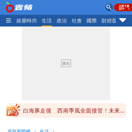
熱門
娛樂時尚
生活
政治
社會
國際
財經股市
體
最新風雨預測！今天「9地區」達停班課
標準
姜厚任女友3碩1博都在騙？ 精神科醫
師：「幻謊者」無法治
木瓜霞｜姜厚任戀上奇女子撞哏「香港爺
孫戀」 75歲男星傻淪小王一場空
離核戰更近？美軍擬鬆綁川普動用戰術性
核武
白海豚走後 西南季風全面接管！未來一
周溼答答
Tim哥慘成淹水戶 貨物及電腦全泡水！
壹蘋新聞網
生活