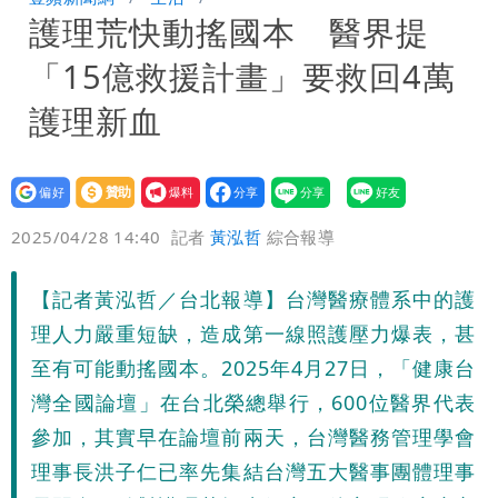
護理荒快動搖國本 醫界提
萬 素顏進擊新生活圈（壹蘋10點強
騙慈濟10億！無良女律師曾宣導反詐
「15億救援計畫」要救回4萬
打）
嗆被害者「愚痴」超諷刺
鄭朝方曬3人合照 網友一看秒懂：竹北
護理新血
接班人「終於有消息了」
台玻夫人長子最後9年很痛苦 親友批徐
設為
贊助
我要
莉玲「冷血媽媽」
35歲早餐不吃鐵板麵？釣出一票人點
偏好
壹蘋
爆料
2025/04/28 14:40
記者
黃泓哲
綜合報導
頭 辦公室全是「1聲音」
班鐵翔誇姜厚任女友跟他學演戲表現優
【記者黃泓哲／台北報導】台灣醫療體系中的護
異 網笑：老師好像提油救火了
「民進黨有她裸照？」黃智賢回嗆：國民
理人力嚴重短缺，造成第一線照護壓力爆表，甚
黨墮落還不准人說
13子女擠10坪屋 媽傳返家：我很愛孩
至有可能動搖國本。2025年4月27日，「健康台
灣全國論壇」在台北榮總舉行，600位醫界代表
子...請還我們平靜
氣象女神累了？白海豚報成「白沙屯」
參加，其實早在論壇前兩天，台灣醫務管理學會
理事長洪子仁已率先集結台灣五大醫事團體理事
本尊：懊惱到現在
陳時中選前夜「淋雨道歉」 王必勝認：