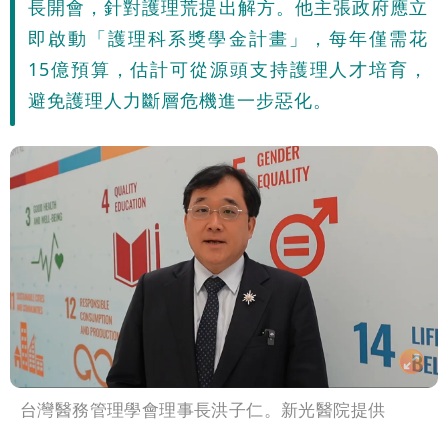
長開會，針對護理荒提出解方。他主張政府應立
已知輸了…無奈又不平
大爆發！3颱風+1熱帶低壓 專家逐一分
即啟動「護理科系獎學金計畫」，每年僅需花
15億預算，估計可從源頭支持護理人才培育，
析對台影響
吳子嘉斷言：綠營「這縣市」恐一屍五
避免護理人力斷層危機進一步惡化。
命！她穩贏
台灣醫務管理學會理事長洪子仁。新光醫院提供