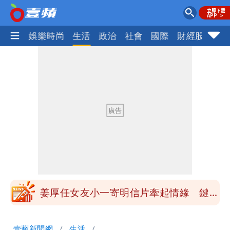
熱門
娛樂時尚
生活
政治
社會
國際
財經股市
體
大爆發！3颱風+1熱帶低壓 專家逐一分
析對台影響
吳子嘉斷言：綠營「這縣市」恐一屍五
命！她穩贏
方志友、楊銘威真的離婚了！全聲明曝光
「無法再做情人」
「南卡」最快今生成 挑戰4颱同框！1
週雨越下越大
姜厚任女友小一寄明信片牽起情緣 鍵盤
柯南揪5破綻
狗仔直擊｜郭書瑤隨興打扮要價破10
壹蘋新聞網
生活