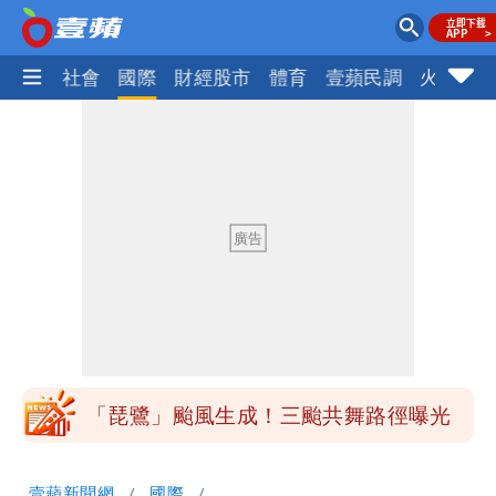
政治
社會
國際
財經股市
體育
壹蘋民調
火線話
揮別9年演藝圈 女演員當「全職運將」
公布收入比拍戲賺更多
台灣首次「暴潮告警」CBS發送 基隆當
心海水倒灌再淹水
白海豚不放假「跟巴威差別在這裡」 蔣
萬安：這很清楚標準一致
館長打3劑高端疫苗諷刺「生理食鹽
水」 王浩宇揚言告發
「琵鷺」颱風生成！三颱共舞路徑曝光
揮別9年演藝圈 女演員當「全職運將」
壹蘋新聞網
國際