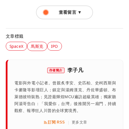
查看留言 ▼
文章標籤
SpaceX
馬斯克
IPO
李子凡
作者簡介
電影與外電小記者。曾親炙李安、史匹柏、史柯西斯與
卡麥隆等影壇巨人；鎮定與湯姆漢克、丹佐華盛頓、布
萊德彼特裝熟；見證最輝煌MCU遍訪超級英雄；獨家聽
阿湯哥告白：「我愛你，台灣」後推開另一扇門，持續
觀察、報導狂人川普的全球實境秀。
訂閱 RSS
更多文章
|