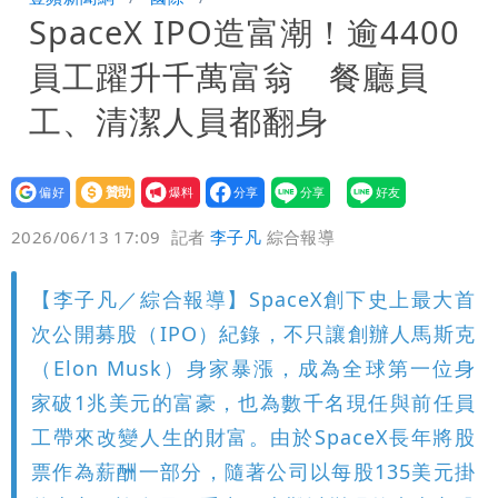
SpaceX IPO造富潮！逾4400
公布收入比拍戲賺更多
台灣首次「暴潮告警」CBS發送 基隆當
員工躍升千萬富翁 餐廳員
心海水倒灌再淹水
工、清潔人員都翻身
設為
贊助
我要
偏好
壹蘋
爆料
2026/06/13 17:09
記者
李子凡
綜合報導
【李子凡／綜合報導】SpaceX創下史上最大首
次公開募股（IPO）紀錄，不只讓創辦人馬斯克
（Elon Musk）身家暴漲，成為全球第一位身
家破1兆美元的富豪，也為數千名現任與前任員
工帶來改變人生的財富。由於SpaceX長年將股
票作為薪酬一部分，隨著公司以每股135美元掛