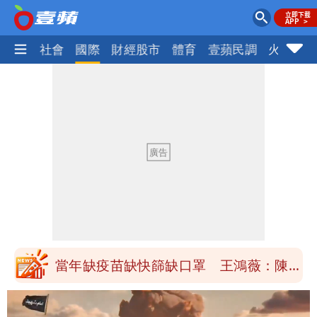
政治
社會
國際
財經股市
體育
壹蘋民調
火線話
慈濟買BNT遭詐10億元 蔡英文：政府
很多謹慎判斷當時未被理解
抄襲造假當上劍橋大學教授 神鬼級履歷
「攏係假」
陳時中給沈伯洋「3個建議」：別因選市
長變猙獰，否則就跟對手一樣
「慈濟別想躲在受害者3字後面」 她：
10.6億顧問費決策過程在哪
當年缺疫苗缺快篩缺口罩 王鴻薇：陳時
中哪來勇氣要別人道歉
兆基風暴！前董座李建成移送北檢 是否