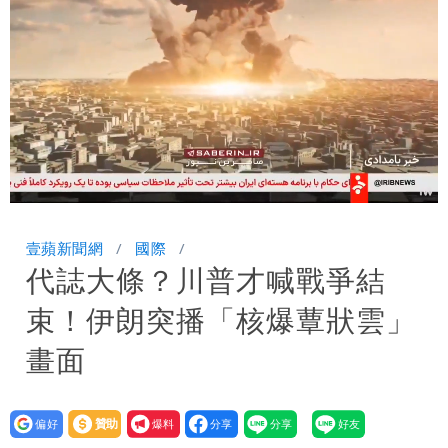
聲押？交保？複訊後揭曉
慈濟買BNT遭詐10億元 蔡英文：政府
很多謹慎判斷當時未被理解
抄襲造假當上劍橋大學教授 神鬼級履歷
「攏係假」
Loaded
:
Unmute
100.00%
壹蘋新聞網
國際
代誌大條？川普才喊戰爭結
束！伊朗突播「核爆蕈狀雲」
畫面
設為
贊助
我要