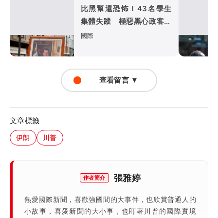
比黑幫還恐怖！43名學生
集體失蹤 極惡黑心政客恐
涉「器官」買賣
國際
查看留言 ▼
文章標籤
伊朗
川普
張雅婷
作者簡介
熱愛國際新聞，喜歡強國間的大事件，也欣賞普通人的
小故事，喜愛新聞的大小事，也盯著川普的國際實境