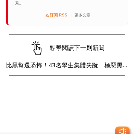
秀。
訂閱 RSS
更多文章
|
點擊閱讀下一則新聞
比黑幫還恐怖！43名學生集體失蹤 極惡黑心政客恐涉「器官」買賣