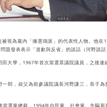
被視為黨內「擁憲鴿派」的代表性人物。他在19
婦問題發表表示「道歉與反省」的談話（河野談話
稻田大學，1967年首次當選眾議院議員，之後連續
野一郎，叔父為前參議院議長河野謙三，長子為
後當選黨總裁，1994年自民黨、社會黨、先驅新