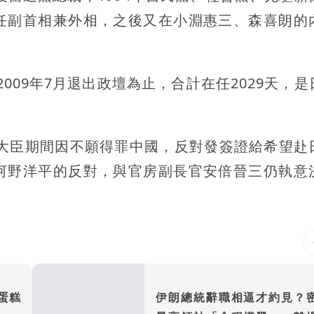
任副首相兼外相，之後又在小淵惠三、森喜朗的
2009年7月退出政壇為止，合計在任2029天，
。
務大臣期間因不願得罪中國，反對發簽證給希望赴
河野洋平的反對，與官房副長官安倍晉三仍執意
蛋糕
伊朗總統辭職相逼才約見？