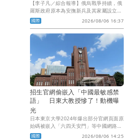
【李子凡／綜合報導】俄烏戰爭持續，俄
羅斯政府原本為安撫新兵及其家屬設立的
陣亡撫恤制度，如今卻被不法分子盯上。
國際
2026/08/06 16:37
美國CNN報導，俄國近年接連爆出所謂
「黑寡婦」騙局，部分女性專門鎖定孤
兒、無親屬或處境弱勢的男性，迅速結婚
後將丈夫送上前線，一旦對方陣亡，便以
法定最近親屬身分領取高額補償。
招生官網偷嵌入「中國最敏感禁
語」 日東大教授慘了！動機曝
光
日本東京大學2024年爆出部分官網頁面原
始碼被嵌入「六四天安門」等中國網路敏
感關鍵字，疑似利用中國網路審查機制，
國際
2026/08/06 14:25