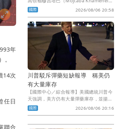
高領袖穆吉塔巴（Mojtaba Khamenei）
行蹤極度隱密，就連伊朗總統裴澤斯基安
國際
2026/08/06 20:58
（Masoud Pezeshkian），也不確定自
己是否真的曾在一輛昏暗轎車後座與他單
獨會面。
93年
）。
14次
川普駁斥彈藥短缺報導 稱美仍
有大量庫存
【國際中心／綜合報導】美國總統川普今
天強調，美方仍有大量彈藥庫存，並揚言
曾任日
追究散布美國彈藥短缺說法者的法律責
國際
2026/08/06 20:16
任。
黨聯合