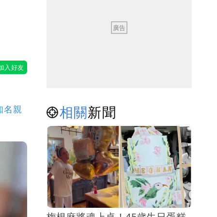
相關
新聞
知名親
梅根麻將魂上桌！45歲生日蛋糕