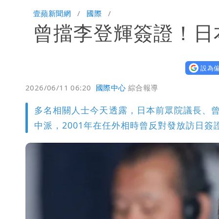
「楊承勳」名字終於公開！被害人父淚喊
壹蘋新聞網
國際
曾擋李登輝簽證！日
白海豚颱風逼近！鄭明典示警「恐遇黑
設為偏
2026/06/11 06:20
國際中心
綜合報導
多名相關人士今天透露，日本前眾院議長、曾
中派，2001年在任外相時曾反對發放訪日簽