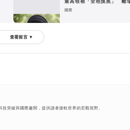
最高領袖「全程摸黑」 離
幕僚：真是本人？
國際
查看留言 ▼
科技突破與國際趣聞，提供讀者接軌世界的宏觀視野。