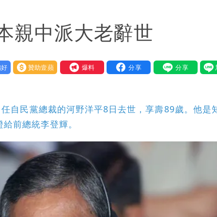
「終於能交代」 捐500萬獎學金延續愛
本親中派大老辭世
潮變強」 路徑分歧藏警訊：不利強度維持
好
贊助壹蘋
我要爆料
任自民黨總裁的河野洋平8日去世，享壽89歲。他是
證給前總統李登輝。