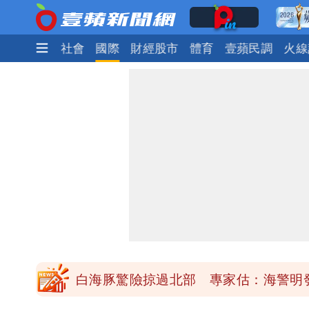
生活
政治
社會
國際
財經股市
體育
壹蘋民調
火線
「楊承勳」名字終於公開！被害人父淚喊
白海豚颱風逼近！鄭明典示警「恐遇黑
高希均辭世享耆壽90歲 畢生推動閱讀
內馬爾開到「寶可夢神包」後徹底入坑
白海豚驚險掠過北部 專家估：海警明