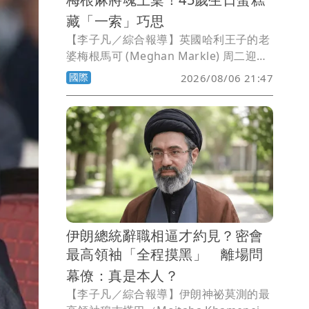
藏「一索」巧思
【李子凡／綜合報導】英國哈利王子的老
婆梅根馬可 (Meghan Markle) 周二迎來
45歲生日，不僅在社群平台分享自己躍入
國際
2026/08/06 21:47
戶外泳池的照片，感謝粉絲送上祝福，好
友更特別準備一款以麻將為主題的雙層蛋
糕，向她長年熱愛的休閒活動致敬。
伊朗總統辭職相逼才約見？密會
最高領袖「全程摸黑」 離場問
幕僚：真是本人？
【李子凡／綜合報導】伊朗神祕莫測的最