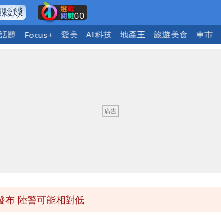
話題
愛美
AI科技
地產王
旅遊美食
車市
Focus+
「終於能交代」 捐500萬獎學金延續愛
潮變強」 路徑分歧藏警訊：不利強度維持
與進步觀念
 砸重金再買一整桌卡盒
發布 陸警可能相對低