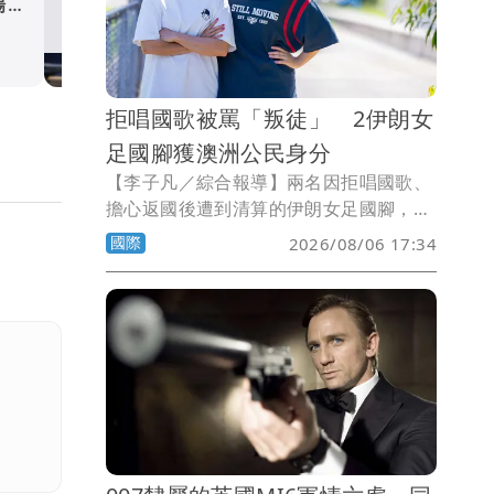
場問
有大量庫存
國際
拒唱國歌被罵「叛徒」 2伊朗女
足國腳獲澳洲公民身分
【李子凡／綜合報導】兩名因拒唱國歌、
擔心返國後遭到清算的伊朗女足國腳，已
在澳洲展開新人生。34歲的拉梅扎尼薩德
國際
2026/08/06 17:34
（Atefeh Ramezanisadeh）與22歲的帕
桑迪德（Fatemeh Pasandideh），周三
在昆士蘭州布里斯本宣誓入籍，正式取得
澳洲公民身分。