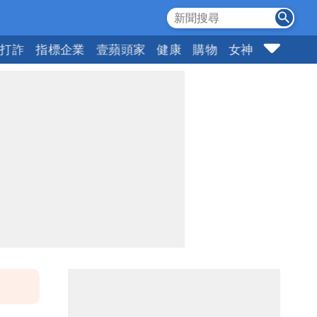
打詐
指標企業
壹蘋頭家
健康
購物
女神
10點強打