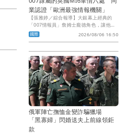
007隸屬的英國MI6軍情六處 同
業認證「歐洲最強情報機關」
【張雅婷／綜合報導】大銀幕上經典的
「007情報員」詹姆士龐德角色，讓他隸
屬的英國「軍情六處」（MI6）名滿天
國際
2026/08/06 16:50
下。根據一項調查，來自歐洲25個國家約
60名受訪從業人員認為，歐洲各情報安全
機關之中，MI6整體能力最佳，可謂歐洲
最強大的對外情報機關。
俄軍陣亡撫恤金變詐騙獵場
「黑寡婦」閃婚送夫上前線領鉅
款