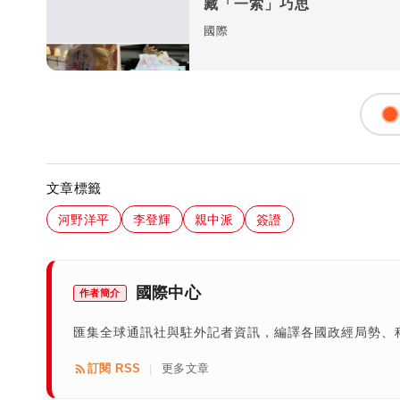
藏「一索」巧思
國際
文章標籤
河野洋平
李登輝
親中派
簽證
國際中心
作者簡介
匯集全球通訊社與駐外記者資訊，編譯各國政經局勢、
訂閱 RSS
更多文章
|