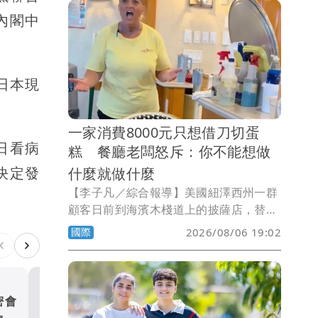
內閣中
是日本現
一家消費8000元只想借刀切蛋
日看病
糕 餐廳老闆怒斥：你不能想做
決定發
什麼就做什麼
【李子凡／綜合報導】美國紐澤西州一群
顧客日前到海濱木棧道上的披薩店，替5
歲男童慶祝生日，沒想到用餐後向店家借
國際
2026/08/06 19:02
刀切蛋糕，竟遭老闆當場怒斥。雙方爭執
影片曝光後迅速在社群媒體瘋傳，也引發
網友對店家處理方式的激烈討論。
密會
川普駁斥彈藥短缺報導 稱