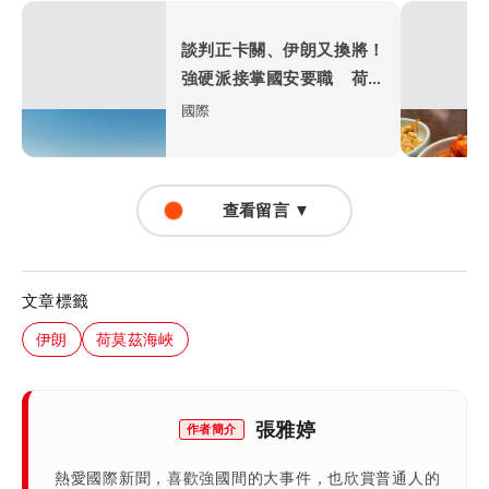
談判正卡關、伊朗又換將！
強硬派接掌國安要職 荷莫
茲海峽重啟恐添變數
國際
查看留言 ▼
文章標籤
伊朗
荷莫茲海峽
張雅婷
作者簡介
熱愛國際新聞，喜歡強國間的大事件，也欣賞普通人的