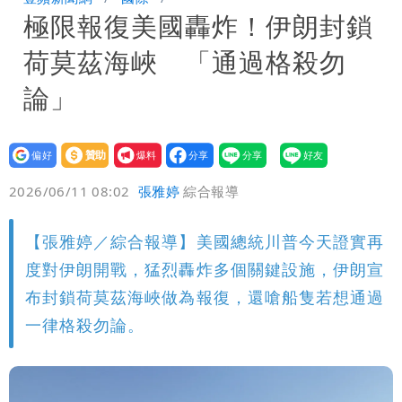
極限報復美國轟炸！伊朗封鎖
命！她穩贏
方志友、楊銘威真的離婚了！全聲明曝光
荷莫茲海峽 「通過格殺勿
「無法再做情人」
「南卡」最快今生成 挑戰4颱同框！1
論」
週雨越下越大
姜厚任女友小一寄明信片牽起情緣 鍵盤
設為
贊助
我要
柯南揪5破綻
狗仔直擊｜郭書瑤隨興打扮要價破10
偏好
壹蘋
爆料
2026/06/11 08:02
張雅婷
綜合報導
萬 素顏進擊新生活圈（壹蘋10點強
騙慈濟10億！無良女律師曾宣導反詐
【張雅婷／綜合報導】美國總統川普今天證實再
打）
嗆被害者「愚痴」超諷刺
鄭朝方曬3人合照 網友一看秒懂：竹北
度對伊朗開戰，猛烈轟炸多個關鍵設施，伊朗宣
接班人「終於有消息了」
台玻夫人長子最後9年很痛苦 親友批徐
布封鎖荷莫茲海峽做為報復，還嗆船隻若想通過
一律格殺勿論。
莉玲「冷血媽媽」
35歲早餐不吃鐵板麵？釣出一票人點
頭 辦公室全是「1聲音」
班鐵翔誇姜厚任女友跟他學演戲表現優