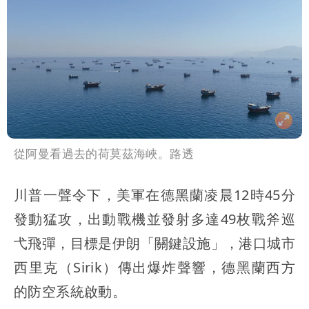
異 網笑：老師好像提油救火了
「民進黨有她裸照？」黃智賢回嗆：國民
黨墮落還不准人說
13子女擠10坪屋 媽傳返家：我很愛孩
子...請還我們平靜
氣象女神累了？白海豚報成「白沙屯」
本尊：懊惱到現在
陳時中選前夜「淋雨道歉」 王必勝認：
從阿曼看過去的荷莫茲海峽。路透
已知輸了…無奈又不平
大爆發！3颱風+1熱帶低壓 專家逐一分
析對台影響
方志友、楊銘威離婚 恩師5個月前早露
川普一聲令下，美軍在德黑蘭凌晨12時45分
發動猛攻，出動戰機並發射多達49枚戰斧巡
口風
弋飛彈，目標是伊朗「關鍵設施」，港口城市
西里克（Sirik）傳出爆炸聲響，德黑蘭西方
的防空系統啟動。