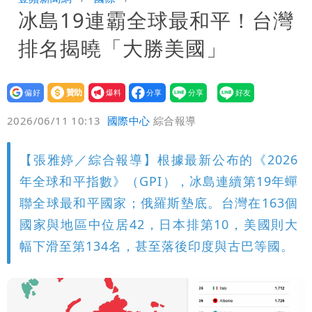
冰島19連霸全球最和平！台灣
孫戀」 75歲男星傻淪小王一場空
離核戰更近？美軍擬鬆綁川普動用戰術性
排名揭曉「大勝美國」
核武
有人利用「上人」掏空慈濟？ 張景森提2
建議：這是保護慈濟
設為
贊助
我要
偏好
壹蘋
爆料
2026/06/11 10:13
國際中心
綜合報導
【張雅婷／綜合報導】根據最新公布的《2026
年全球和平指數》（GPI），冰島連續第19年蟬
聯全球最和平國家；俄羅斯墊底。台灣在163個
國家與地區中位居42，日本排第10，美國則大
幅下滑至第134名，甚至落後印度與古巴等國。