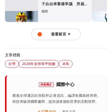
子自由車賽爆爭議 男裁判
勒令女選手解衣檢查
國際
查看留言 ▼
文章標籤
台灣
2026年全球和平指數
冰島
國際中心
作者簡介
匯集全球通訊社與駐外記者資訊，編譯各國政經局勢、
科技突破與國際趣聞，提供讀者接軌世界的宏觀視野。
訂閱 RSS
更多文章
|