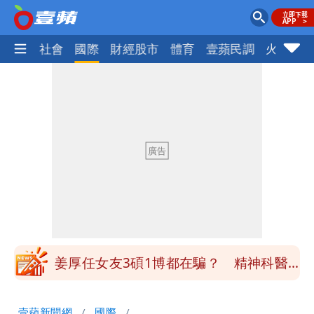
政治
社會
國際
財經股市
體育
壹蘋民調
火線話
離核戰更近？美軍擬鬆綁川普動用戰術性
核武
有人利用「上人」掏空慈濟？ 張景森提2
建議：這是保護慈濟
台北今天竟沒颱風假 沈伯洋競選總幹事
痛罵「蔣萬安無能無恥」
姜厚任自爆「和女友前夫是好友」 駁斥
小三傳言：你在講三小？
姜厚任女友3碩1博都在騙？ 精神科醫
師：「幻謊者」無法治
木瓜霞｜姜厚任戀上奇女子撞哏「香港爺
壹蘋新聞網
國際