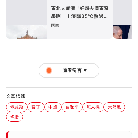
東北人崩潰「好想去廣東避
暑啊」！瀋陽35℃熱過廣
州 避暑天堂失守「元凶」
國際
曝光
查看留言 ▼
文章標籤
俄羅斯
普丁
中國
習近平
無人機
天然氣
蜂蜜