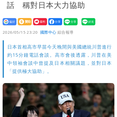
話 稱對日本大力協助
設為
贊助
我要
偏好
壹蘋
爆料
2026/05/15 23:20
國際中心
綜合報導
日本首相高市早苗今天晚間與美國總統川普進行
約15分鐘電話會談。高市會後透露，川普在美
中領袖會談中曾提及日本相關議題，並對日本
「提供極大協助」。