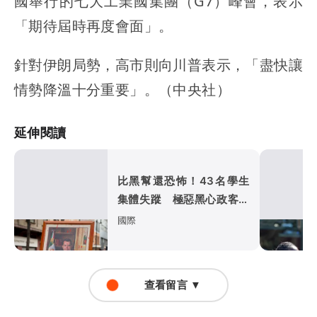
國舉行的七大工業國集團（G7）峰會，表示
「期待屆時再度會面」。
針對伊朗局勢，高市則向川普表示，「盡快讓
情勢降溫十分重要」。（中央社）
延伸閱讀
比黑幫還恐怖！43名學生
集體失蹤 極惡黑心政客恐
涉「器官」買賣
國際
查看留言 ▼