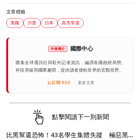
文章標籤
美國
川普
日本
高市早苗
國際中心
作者簡介
匯集全球通訊社與駐外記者資訊，編譯各國政經局勢、
科技突破與國際趣聞，提供讀者接軌世界的宏觀視野。
訂閱 RSS
更多文章
|
點擊閱讀下一則新聞
比黑幫還恐怖！43名學生集體失蹤 極惡黑心政客恐涉「器官」買賣