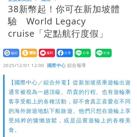
38新幣起！你可在新加坡體
「終於能交代」 捐500萬獎學金延續愛
白海豚颱風逼近！鄭明典示警「恐遇黑潮
驗 World Legacy
變強」 路徑分歧藏警訊：不利強度維持
cruise「定點航行度假」
設為
贊助
我要
偏好
壹蘋
爆料
2025/12/01 12:00
國際中心
綜合報導
【國際中心／綜合外電】從新加坡搭乘遊輪出遊
通常被視為一趟頂級、昂貴的行程。也有遊輪乘
客享受船上的各種活動，卻不會真正喜愛在不同
的海外旅遊地點下船旅遊。他們只想在遊輪上享
受純粹的慵懶放鬆，或是品嘗遊輪上的各種美
食。