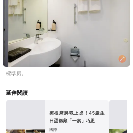
標準房。
延伸閱讀
梅根麻將魂上桌！45歲生
日蛋糕藏「一索」巧思
國際