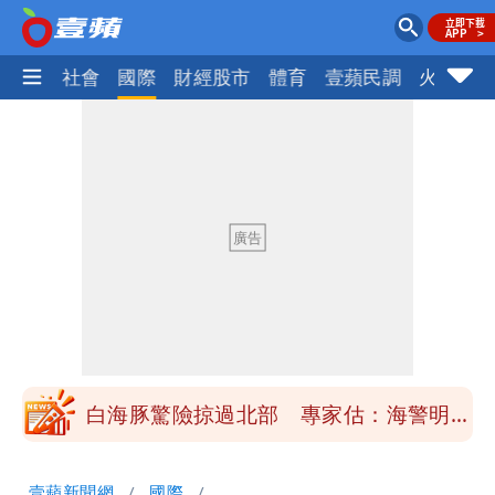
政治
社會
國際
財經股市
體育
壹蘋民調
火線話
「楊承勳」名字終於公開！被害人父淚喊
「終於能交代」 捐500萬獎學金延續愛
白海豚颱風逼近！鄭明典示警「恐遇黑潮
變強」 路徑分歧藏警訊：不利強度維持
高希均辭世享耆壽90歲 畢生推動閱讀
與進步觀念
內馬爾開到「寶可夢神包」後徹底入坑
砸重金再買一整桌卡盒
白海豚驚險掠過北部 專家估：海警明發
布 陸警可能相對低
「楊承勳」名字終於公開！被害人父淚喊
壹蘋新聞網
國際