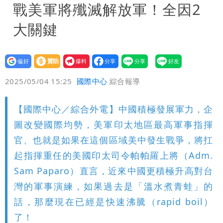
戰美軍將殲滅解放軍！全因2
大關鍵
設為
贊助
我要
偏好
壹蘋
爆料
2025/05/04 15:25
國際中心
綜合報導
【國際中心／綜合外電】中國積極發展軍力，企
圖改變國際均勢，美軍印太地區最高軍事指揮
官、也就是如果在這個區域美中發生戰爭，將扛
起指揮重任的美國印太司令帕帕羅上將（Adm.
Sam Paparo）直言，近來中國更積極升高對台
灣的軍事演練，如果過去是「溫水煮青蛙」的
話，那麼現在已經是快速沸騰（rapid boil）
了！