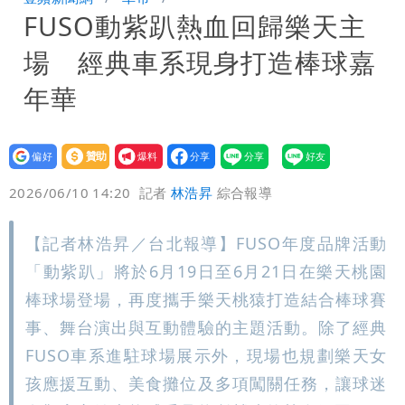
FUSO動紫趴熱血回歸樂天主
慧芝：今年的送立院345天還在審
穿中國貨內褲逛街「整件掉出裙底」
場 經典車系現身打造棒球嘉
OL哀號：在同事眼前顏面盡失
年華
設為
贊助
我要
偏好
壹蘋
爆料
2026/06/10 14:20
記者
林浩昇
綜合報導
【記者林浩昇／台北報導】FUSO年度品牌活動
「動紫趴」將於6月19日至6月21日在樂天桃園
棒球場登場，再度攜手樂天桃猿打造結合棒球賽
事、舞台演出與互動體驗的主題活動。除了經典
FUSO車系進駐球場展示外，現場也規劃樂天女
孩應援互動、美食攤位及多項闖關任務，讓球迷