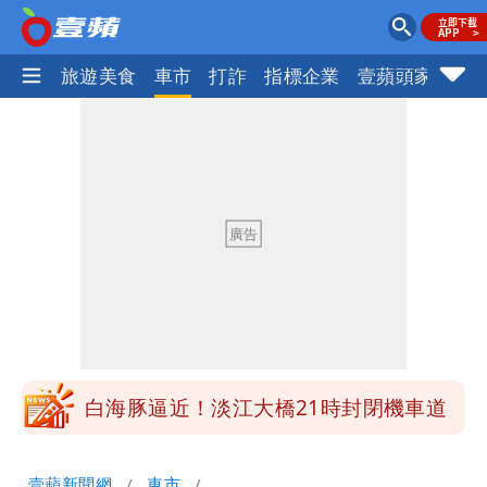
地產王
旅遊美食
車市
打詐
指標企業
壹蘋頭家
健
明年總預算「史上最強」10大亮點 李
慧芝：今年的送立院345天還在審
穿中國貨內褲逛街「整件掉出裙底」
OL哀號：在同事眼前顏面盡失
「我是台灣人」胸章竟是中國製
Cheap：愛台灣只是發財的口號
白海豚降雨注意！10縣市豪雨特報 今
晚至明下午受影響
白海豚逼近！淡江大橋21時封閉機車道
明年總預算「史上最強」10大亮點 李
壹蘋新聞網
車市