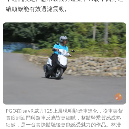
續顛簸能有效過濾震動。
PGO在isavR威力125上展現明顯造車進化，從車架紮
實度到油門與煞車反應皆更細膩，整體騎乘質感成熟
細緻，是一台實際體驗後更能感受魅力的作品。林浩