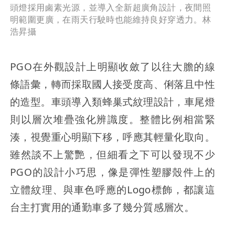
頭燈採用鹵素光源，並導入全新超廣角設計，夜間照
明範圍更廣，在雨天行駛時也能維持良好穿透力。林
浩昇攝
PGO在外觀設計上明顯收斂了以往大膽的線
條語彙，轉而採取國人接受度高、俐落且中性
的造型。車頭導入類蜂巢式紋理設計，車尾燈
則以層次堆疊強化辨識度。整體比例相當緊
湊，視覺重心明顯下移，呼應其輕量化取向。
雖然談不上驚艷，但細看之下可以發現不少
PGO的設計小巧思，像是彈性塑膠殼件上的
立體紋理、與車色呼應的Logo標飾，都讓這
台主打實用的通勤車多了幾分質感層次。