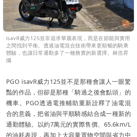
isavR威力125並非追求華麗表現，而是在節能與實用
之間找到平衡。透過油電混合技術帶來更順暢的騎乘
體驗，也讓日常通勤多了一種務實的新選擇。林浩昇
攝
PGO isavR威力125並不是那種會讓人一眼驚
豔的作品，但卻是那種「騎過之後會點頭」的
機車。PGO透過電推輔助重新詮釋了油電混
合的意義，把省油與平順騎感結合成一種新的
通勤體驗。以約7萬元的實際售價、65.6km/L
的油耗表現，再加上大容量置物空間與省力中