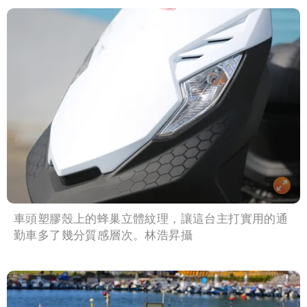
車頭塑膠殼上的蜂巢立體紋理，讓這台主打實用的通
勤車多了幾分質感層次。林浩昇攝