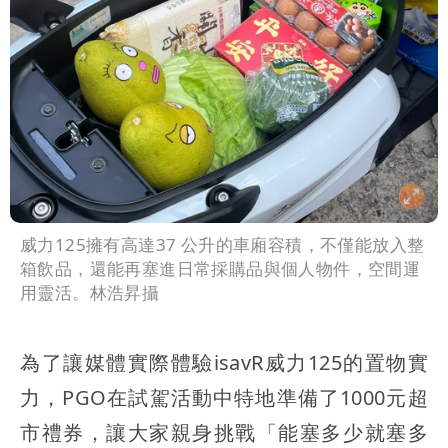
威力125擁有高達37 公升的車廂容積，不僅能放入整
箱飲品，還能再塞進日常採購品與個人物件，空間運
用靈活。林浩昇攝
為了讓媒體實際體驗isavR威力125的置物實
力，PGO在試駕活動中特地準備了1000元超
市禮券，讓大家親身挑戰「能塞多少就塞多