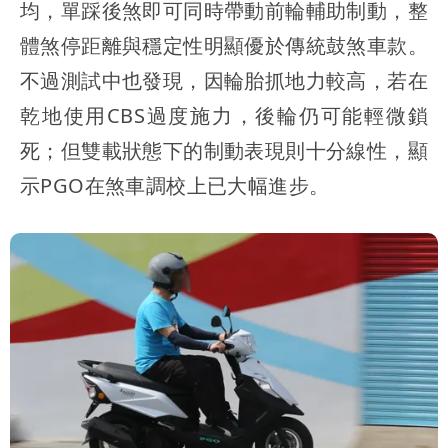
均，單踩後煞即可同時帶動前輪輔助制動，整
體煞停距離與穩定性明顯優於傳統鼓煞車款。
不過測試中也發現，因輪胎抓地力較高，若在
乾地使用CBS過度施力，後輪仍可能輕微鎖
死；但雙載狀態下的制動表現則十分線性，顯
示PGO在煞車調校上已大幅進步。