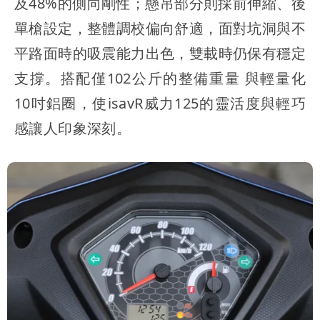
及48%的側向剛性；懸吊部分則採前伸縮、後
單槍設定，整體調校偏向舒適，面對坑洞與不
平路面時的吸震能力出色，雙載時仍保有穩定
支撐。搭配僅102公斤的整備重量 與輕量化
10吋鋁圈，使isavR威力125的靈活度與輕巧
感讓人印象深刻。