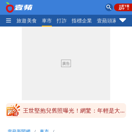
地產王
旅遊美食
車市
打詐
指標企業
壹蘋頭家
健
醫學教授林慶順意外離世 女兒沉痛證實
姜厚任小24歲女友「舊身分」曝光！昔
交往3個月閃嫁農業處科長
白海豚最新風雨預測！明天「7縣市」達
停班課標準
昔痛罵「陳時中擋疫苗」被翻出 黃智賢
戰網友：台灣人靠我活下來
王世堅抱兒舊照曝光！網驚：年輕是大帥
哥
醫學教授林慶順意外離世 女兒沉痛證實
壹蘋新聞網
車市