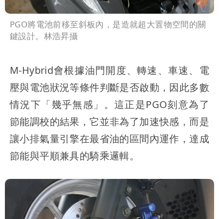
PGO將電池前移至斜板內，是造就超大置物空間的關
鍵設計。林浩昇攝
M-Hybrid會根據油門開度、轉速、車速、電
壓與電池狀況等條件判斷是否啟動，因此多數
情況下「幾乎無感」。這正是PGO刻意為了
節能調校的結果，它並非為了加速快感，而是
讓小排氣量引擎在最省油的區間內運作，達成
節能與平順兼具的騎乘邏輯。