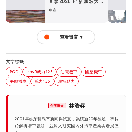
直擊2026 F1新加坡大獎
賽、走進四環競速世界
車市
查看留言 ▼
文章標籤
PGO
isavR威力125
油電機車
國產機車
平價機車
威力125
摩特動力
林浩昇
作者簡介
2001年起深耕汽車新聞與試駕，累積逾20年經驗，專長
於解析購車議題，並深入研究國內外汽車產業與發展歷