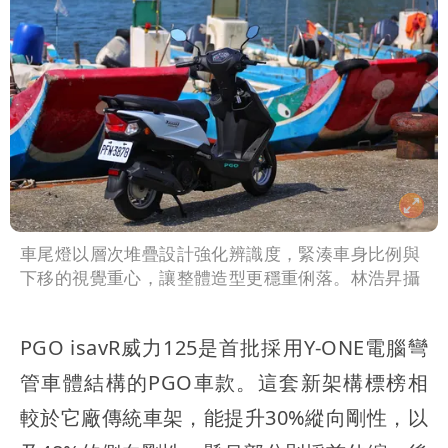
車尾燈以層次堆疊設計強化辨識度，緊湊車身比例與
下移的視覺重心，讓整體造型更穩重俐落。林浩昇攝
PGO isavR威力125是首批採用Y-ONE電腦彎
管車體結構的PGO車款。這套新架構標榜相
較於它廠傳統車架，能提升30%縱向剛性，以