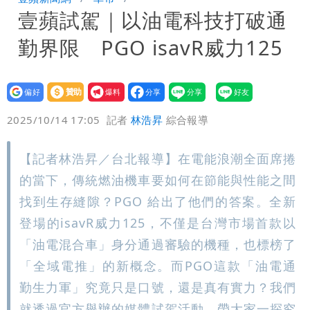
壹蘋試駕｜以油電科技打破通
姜厚任小24歲女友「舊身分」曝光！昔
勤界限 PGO isavR威力125
交往3個月閃嫁農業處科長
設為
贊助
我要
偏好
壹蘋
爆料
2025/10/14 17:05
記者
林浩昇
綜合報導
【記者林浩昇／台北報導】在電能浪潮全面席捲
的當下，傳統燃油機車要如何在節能與性能之間
找到生存縫隙？PGO 給出了他們的答案。全新
登場的isavR威力125，不僅是台灣市場首款以
「油電混合車」身分通過審驗的機種，也標榜了
「全域電推」的新概念。而PGO這款「油電通
勤生力軍」究竟只是口號，還是真有實力？我們
就透過官方舉辦的媒體試駕活動，帶大家一探究