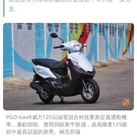
竟。
PGO isavR威力125以油電混合科技重新定義通勤機
車，兼顧節能、實用與騎乘平順感，成為國產125級
距中最具話題的新秀。林浩昇攝