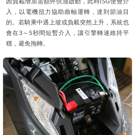
因負載增加需額外供油啟動，此時ISG便會介
入，以電機扭力協助曲軸運轉，達到節油目
的。若騎乘中遇上坡或負載突然上升，系統也
會在3～5秒間短暫介入，讓引擎轉速維持平
穩，避免拖轉。