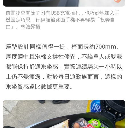
前置物空間除了附有USB充電插孔，也巧妙地加入手
機固定巧思，行經顛簸路面手機不再輕易「投奔自
由」。林浩昇攝
座墊設計同樣值得一提。椅面長約700mm、
厚度適中且泡棉支撐性優異，不論單人或雙載
都能保持舒適乘坐感。實際連續騎乘一小時以
上仍不覺疲憊，對於每日通勤族而言，這樣的
乘坐質感遠比數據更重要。