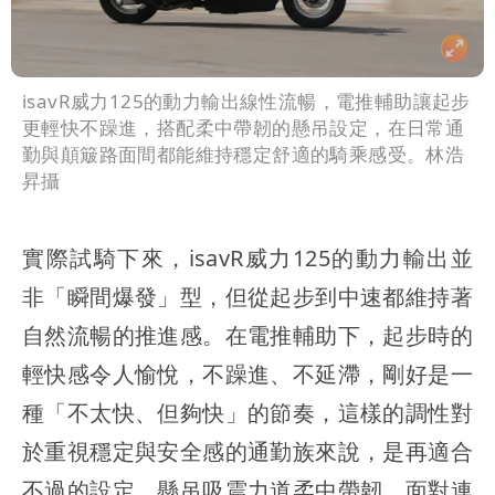
isavR威力125的動力輸出線性流暢，電推輔助讓起步
更輕快不躁進，搭配柔中帶韌的懸吊設定，在日常通
勤與顛簸路面間都能維持穩定舒適的騎乘感受。林浩
昇攝
實際試騎下來，isavR威力125的動力輸出並
非「瞬間爆發」型，但從起步到中速都維持著
自然流暢的推進感。在電推輔助下，起步時的
輕快感令人愉悅，不躁進、不延滯，剛好是一
種「不太快、但夠快」的節奏，這樣的調性對
於重視穩定與安全感的通勤族來說，是再適合
不過的設定。懸吊吸震力道柔中帶韌，面對連